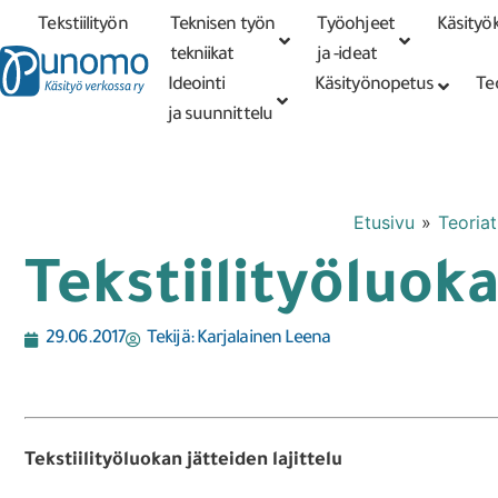
Tekstiilityön
Teknisen työn
Työohjeet
Käsityök
Tarkennettu
haku
tekniikat
tekniikat
ja -ideat
Ideointi
Käsityönopetus
Te
ja suunnittelu
Etusivu
»
Teoriat
Tekstiilityöluoka
29.06.2017
Tekijä:
Karjalainen Leena
Tekstiilityöluokan jätteiden lajittelu