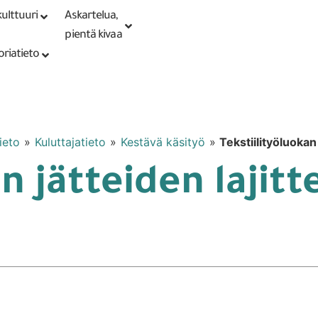
ulttuuri
Askartelua,
Kirjaudu tai
Punomoputiikki
rekisteröidy
pientä kivaa
oriatieto
ieto
»
Kuluttajatieto
»
Kestävä käsityö
»
Tekstiilityöluokan 
n jätteiden lajitt