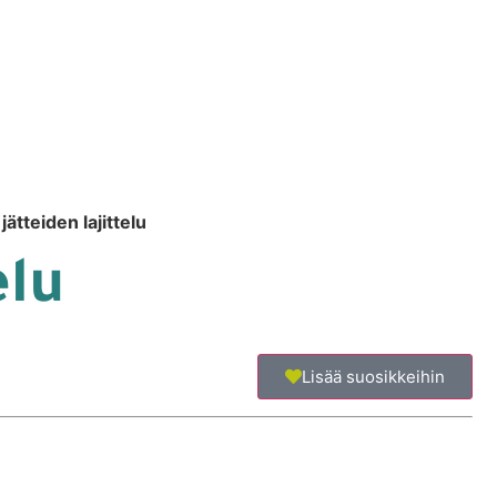
jätteiden lajittelu
elu
Lisää suosikkeihin