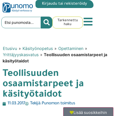
Kirjaudu tai rekisteröidy
Tarkennettu
haku
Etusivu
»
Käsityönopetus
»
Opettaminen
»
Yrittäjyyskasvatus
»
Teollisuuden osaamistarpeet ja
käsityötaidot
Teollisuuden
osaamistarpeet ja
käsityötaidot
11.03.2017
Tekijä:
Punomon toimitus
Lisää suosikkeihin