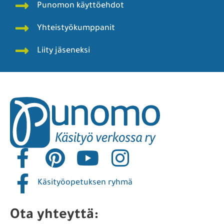
Punomon käyttöehdot
Yhteistyökumppanit
Liity jäseneksi
Käsityöopetuksen ryhmä
Ota yhteyttä: