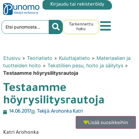
Kirjaudu tai rekisteröidy
Tarkennettu
haku
Etusivu
»
Teoriatieto
»
Kuluttajatieto
»
Materiaalien ja
tuotteiden hoito
»
Tekstiilien pesu, hoito ja säilytys
»
Testaamme höyrysilitysrautoja
Testaamme
höyrysilitysrautoja
14.06.2017
Tekijä:
Arohonka Katri
Lisää suosikkeihin
Katri Arohonka