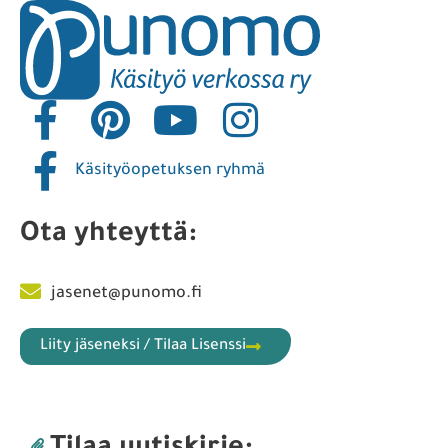
Käsityöopetuksen ryhmä
Ota yhteyttä:
jasenet@punomo.fi
Liity jäseneksi / Tilaa Lisenssi