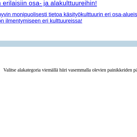
erilaisiin osa- ja alakulttuureihin!
vin monipuolisesti tietoa käsityökulttuurin eri osa-aluei
yön ilmentymiseen eri kulttuureissa!
Valitse alakategoria viemällä hiiri vasemmalla olevien painikkeiden pä