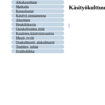
Aikakausittain
Käsityökulttuu
Matkailu
Kronologiat
Käsityö oppiaineena
Alueittain
Henkilökuvia
Opiskelijoiden töitä
Koulujen käsityösivustoja
Muoti, tyylit
Osakulttuurit, alakulttuurit
Traditiot, juhlat
Symboliikka