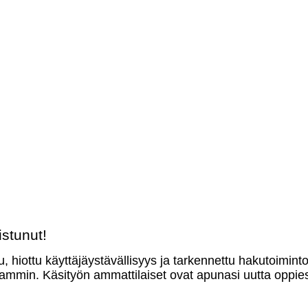
stunut!
u, hiottu käyttäjäystävällisyys ja tarkennettu hakutoimint
mmin. Käsityön ammattilaiset ovat apunasi uutta oppies