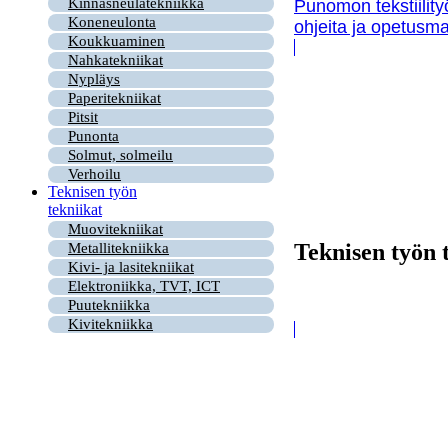
Kinnasneulatekniikka
Punomon tekstiility
Koneneulonta
ohjeita ja opetusma
Koukkuaminen
Nahkatekniikat
Nypläys
Paperitekniikat
Pitsit
Punonta
Solmut, solmeilu
Verhoilu
Teknisen työn
tekniikat
Muovitekniikat
Teknisen työn 
Metallitekniikka
Kivi- ja lasitekniikat
Elektroniikka, TVT, ICT
Puutekniikka
Kivitekniikka