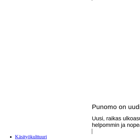
Punomo on uudi
Uusi, raikas ulkoas
helpommin ja nopea
Käsityökulttuuri