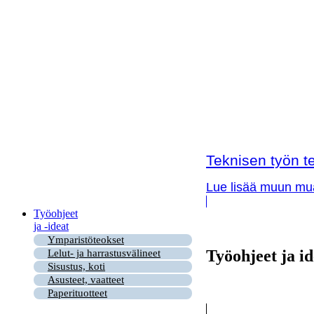
Teknisen työn te
Lue lisää muun muas
Työohjeet
ja -ideat
Ymparistöteokset
Työohjeet ja id
Lelut- ja harrastusvälineet
Sisustus, koti
Asusteet, vaatteet
Paperituotteet