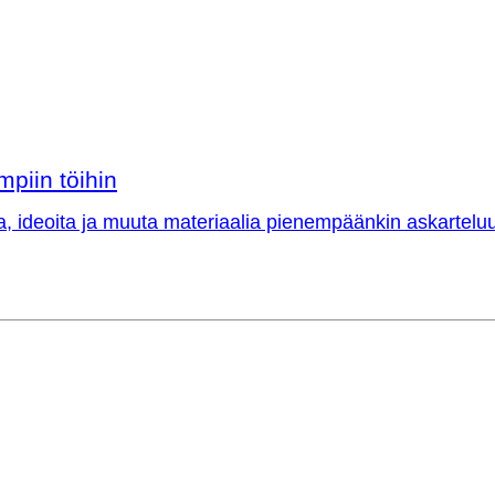
mpiin töihin
a, ideoita ja muuta materiaalia pienempäänkin askarteluu