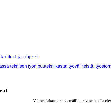
kniikat ja ohjeet
sa teknisen työn puutekniikasta; työvälineistä, työstöme
eat
Valitse alakategoria viemällä hiiri vasemmalla ole