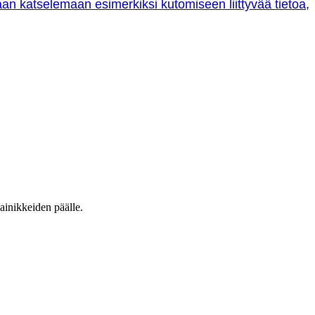
oraan katselemaan esimerkiksi kutomiseen liittyvää tietoa,
ainikkeiden päälle.