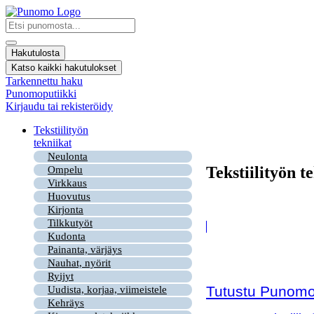
Mene
sisältöön
Search
...
Hakutulosta
Katso kaikki hakutulokset
Tarkennettu haku
Punomoputiikki
Kirjaudu tai rekisteröidy
Tekstiilityön
tekniikat
Neulonta
Tekstiilityön t
Ompelu
Virkkaus
Huovutus
Kirjonta
Tilkkutyöt
Kudonta
Painanta, värjäys
Nauhat, nyörit
Ryijyt
Tutustu Punomon
Uudista, korjaa, viimeistele
Kehräys