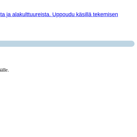
sta ja alakulttuureista. Uppoudu käsillä tekemisen
älle.