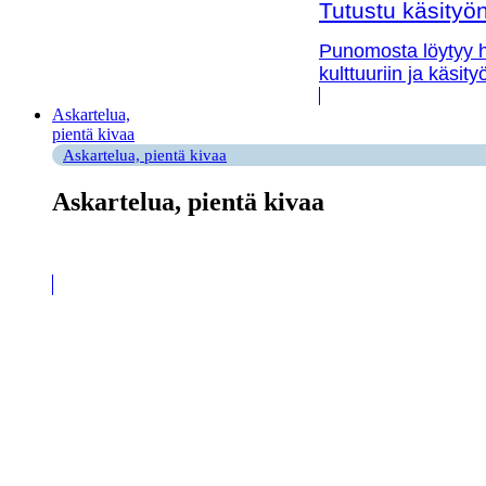
Tutustu käsityön 
Punomosta löytyy hy
kulttuuriin ja käsit
Askartelua,
pientä kivaa
Askartelua, pientä kivaa
Askartelua, pientä kivaa