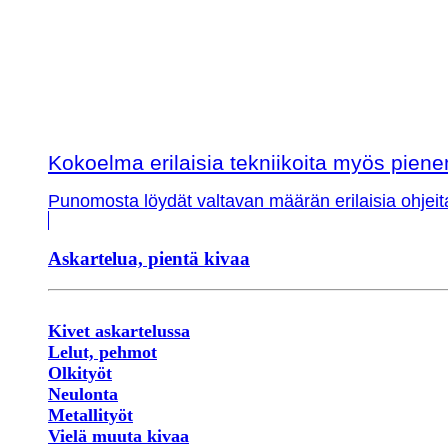
Kokoelma erilaisia tekniikoita myös piene
Punomosta löydät valtavan määrän erilaisia ohjeit
Askartelua, pientä kivaa
Kivet askartelussa
Lelut, pehmot
Olkityöt
Neulonta
Metallityöt
Vielä muuta kivaa