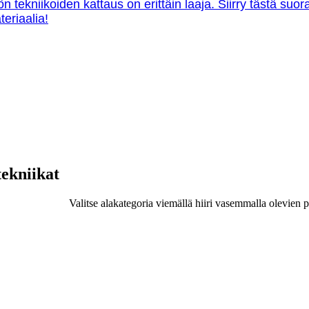
ön tekniikoiden kattaus on erittäin laaja. Siirry tästä su
teriaalia!
tekniikat
Valitse alakategoria viemällä hiiri vasemmalla olevien p