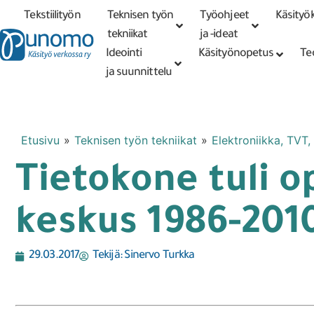
Tekstiilityön
Teknisen työn
Työohjeet
Käsityök
Tarkennettu
haku
tekniikat
tekniikat
ja -ideat
Ideointi
Käsityönopetus
Te
ja suunnittelu
Etusivu
»
Teknisen työn tekniikat
»
Elektroniikka, TVT,
Tietokone tuli o
keskus 1986-201
29.03.2017
Tekijä:
Sinervo Turkka