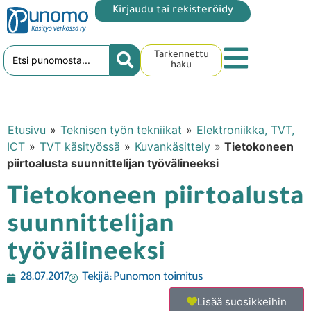
Kirjaudu tai rekisteröidy
Tarkennettu
haku
Etusivu
»
Teknisen työn tekniikat
»
Elektroniikka, TVT,
ICT
»
TVT käsityössä
»
Kuvankäsittely
»
Tietokoneen
piirtoalusta suunnittelijan työvälineeksi
Tietokoneen piirtoalusta
suunnittelijan
työvälineeksi
28.07.2017
Tekijä:
Punomon toimitus
Lisää suosikkeihin