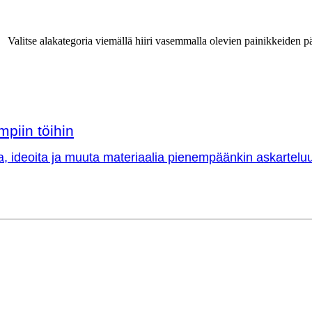
Valitse alakategoria viemällä hiiri vasemmalla olevien painikkeiden pä
mpiin töihin
a, ideoita ja muuta materiaalia pienempäänkin askarteluu