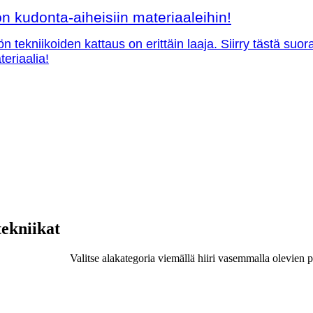
 kudonta-aiheisiin materiaaleihin!
ön tekniikoiden kattaus on erittäin laaja. Siirry tästä su
teriaalia!
tekniikat
Valitse alakategoria viemällä hiiri vasemmalla olevien p