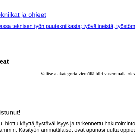
kniikat ja ohjeet
sa teknisen työn puutekniikasta; työvälineistä, työstöme
eat
Valitse alakategoria viemällä hiiri vasemmalla ole
stunut!
u, hiottu käyttäjäystävällisyys ja tarkennettu hakutoimint
mmin. Käsityön ammattilaiset ovat apunasi uutta oppies