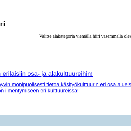
ri
Valitse alakategoria viemällä hiiri vasemmalla ole
erilaisiin osa- ja alakulttuureihin!
vin monipuolisesti tietoa käsityökulttuurin eri osa-aluei
yön ilmentymiseen eri kulttuureissa!