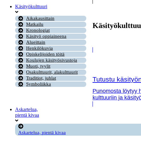
Käsityökulttuuri
Aikakausittain
Käsityökulttuu
Matkailu
Kronologiat
Käsityö oppiaineena
Alueittain
Henkilökuvia
Opiskelijoiden töitä
Koulujen käsityösivustoja
Muoti, tyylit
Osakulttuurit, alakulttuurit
Tutustu käsityön 
Traditiot, juhlat
Symboliikka
Punomosta löytyy hy
kulttuuriin ja käsit
Askartelua,
pientä kivaa
Askartelua, pientä kivaa