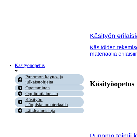
Ryijy
Tuohityöt
Himmeli
Kortit
Nahkatyöt
Lankatyöt
Käsityön erilai
Käsitöiden tekemis
materiaalia erilaisi
Käsityönopetus
Punomon käyttö- ja
julkaisuohjeita
Käsityöopetus
Opettaminen
Oppituntiaineisto
Käsityön
etäopiskelumateriaalia
Lähdeaineistoja
Punomo toimii k