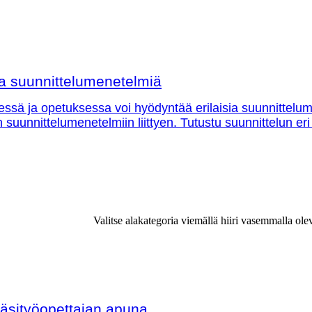
sia suunnittelumenetelmiä
essä ja opetuksessa voi hyödyntää erilaisia suunnittelu
in suunnittelumenetelmiin liittyen. Tutustu suunnittelun eri
Valitse alakategoria viemällä hiiri vasemmalla ole
äsityöopettajan apuna