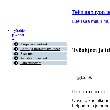
Teknisen työn te
Lue lisää muun muas
Työohjeet
ja -ideat
Ymparistöteokset
Työohjeet ja id
Lelut- ja harrastusvälineet
Sisustus, koti
Asusteet, vaatteet
Paperituotteet
Punomo on uudi
Uusi, raikas ulkoas
helpommin ja nopea