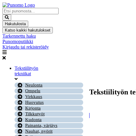
Mene
sisältöön
Search
...
Hakutulosta
Katso kaikki hakutulokset
Tarkennettu haku
Punomoputiikki
Kirjaudu tai rekisteröidy
Tekstiilityön
tekniikat
Neulonta
Tekstiilityön t
Ompelu
Virkkaus
Huovutus
Kirjonta
Tilkkutyöt
Kudonta
Painanta, värjäys
Nauhat, nyörit