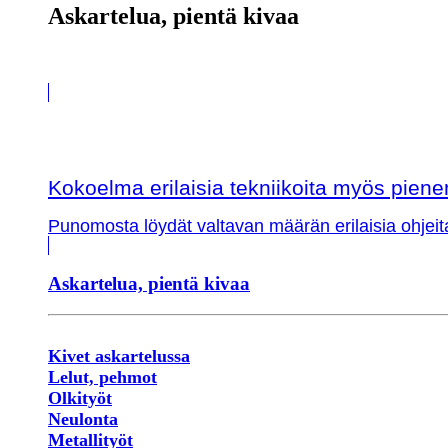
Askartelua, pientä kivaa
Kokoelma erilaisia tekniikoita myös piene
Punomosta löydät valtavan määrän erilaisia ohjeit
Askartelua, pientä kivaa
Kivet askartelussa
Lelut, pehmot
Olkityöt
Neulonta
Metallityöt