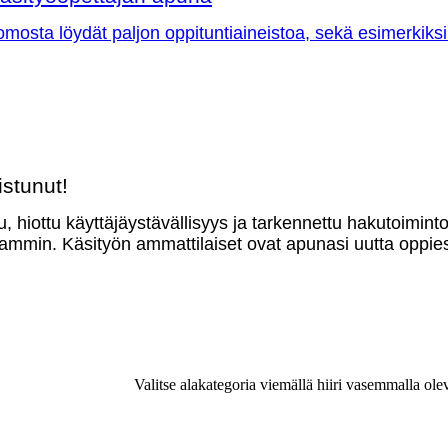
omosta löydät paljon oppituntiaineistoa, sekä esimerkiksi
stunut!
u, hiottu käyttäjäystävällisyys ja tarkennettu hakutoimint
mmin. Käsityön ammattilaiset ovat apunasi uutta oppies
Valitse alakategoria viemällä hiiri vasemmalla ole