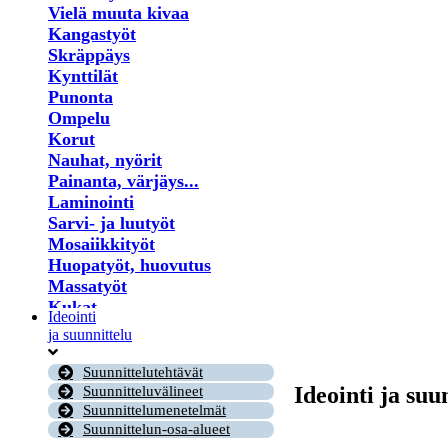
Vielä muuta kivaa
Kangastyöt
Skräppäys
Kynttilät
Punonta
Ompelu
Korut
Nauhat, nyörit
Painanta, värjäys...
Laminointi
Sarvi- ja luutyöt
Mosaiikkityöt
Huopatyöt, huovutus
Massatyöt
Kukat
Ideointi
Lastu- ja puutyöt
ja suunnittelu
Virkkaus
Helmet
Suunnittelutehtävät
Puu- ja risutyöt
Ideointi ja suu
Suunnitteluvälineet
Paperi
Suunnittelumenetelmät
Suunnittelun-osa-alueet
Kirjonta