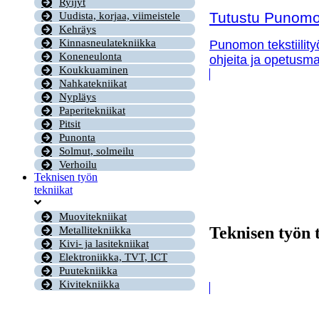
Ryijyt
Tutustu Punomon
Uudista, korjaa, viimeistele
Kehräys
Kinnasneulatekniikka
Punomon tekstiility
Koneneulonta
ohjeita ja opetusma
Koukkuaminen
Nahkatekniikat
Nypläys
Paperitekniikat
Pitsit
Punonta
Solmut, solmeilu
Verhoilu
Teknisen työn
tekniikat
Muovitekniikat
Teknisen työn 
Metallitekniikka
Kivi- ja lasitekniikat
Elektroniikka, TVT, ICT
Puutekniikka
Kivitekniikka