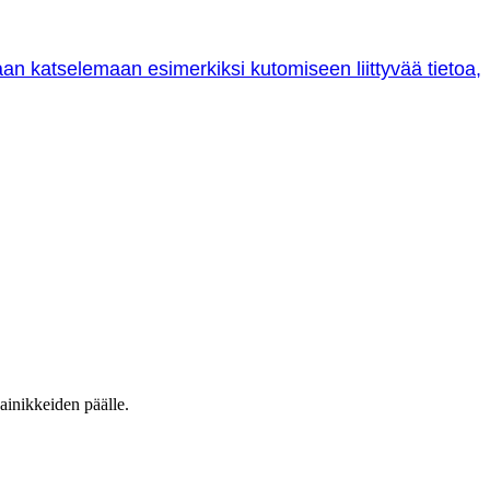
oraan katselemaan esimerkiksi kutomiseen liittyvää tietoa,
ainikkeiden päälle.