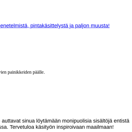
netelmistä, pintakäsittelystä ja paljon muusta!
vien painikkeiden päälle.
o auttavat sinua löytämään monipuolisia sisältöjä entistä
sa. Tervetuloa käsityön inspiroivaan maailmaan!