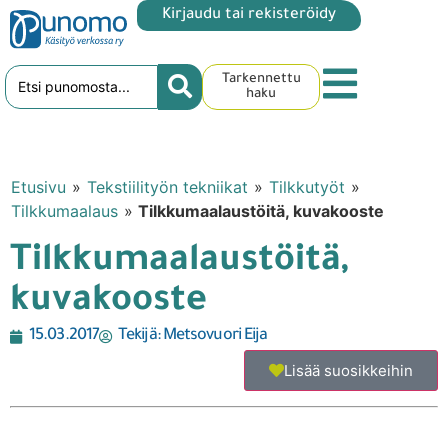
Kirjaudu tai rekisteröidy
Tarkennettu
haku
Etusivu
»
Tekstiilityön tekniikat
»
Tilkkutyöt
»
Tilkkumaalaus
»
Tilkkumaalaustöitä, kuvakooste
Tilkkumaalaustöitä,
kuvakooste
15.03.2017
Tekijä:
Metsovuori Eija
Lisää suosikkeihin