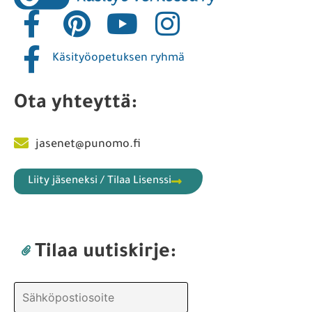
Käsityöopetuksen ryhmä
Ota yhteyttä:
jasenet@punomo.fi
Liity jäseneksi / Tilaa Lisenssi
Tilaa uutiskirje: