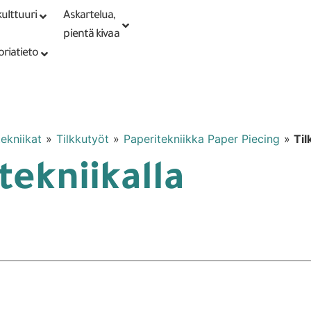
ulttuuri
Askartelua,
Kirjaudu tai
Punomoputiikki
rekisteröidy
pientä kivaa
oriatieto
tekniikat
»
Tilkkutyöt
»
Paperitekniikka Paper Piecing
»
Til
tekniikalla