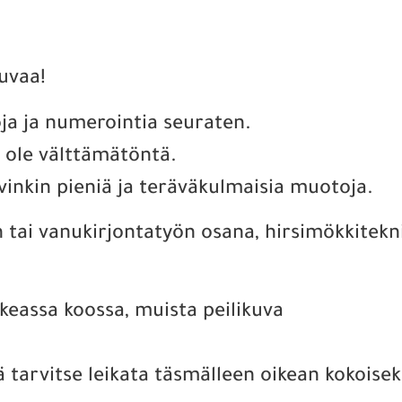
kuvaa!
ja ja numerointia seuraten.
ole välttämätöntä.
vinkin pieniä ja teräväkulmaisia muotoja.
n tai vanukirjontatyön osana, hirsimökkitekn
ikeassa koossa, muista peilikuva
ä tarvitse leikata täsmälleen oikean kokoiseks