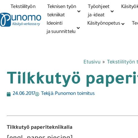
Tekstiilityön
Teknisen työn
Työohjeet
Käsityök
Tarkennettu
haku
tekniikat
tekniikat
ja -ideat
Ideointi
Käsityönopetus
Te
ja suunnittelu
Etusivu
»
Tekstiilityön 
Tilkkutyö paperi
24.06.2017
Tekijä:
Punomon toimitus
Tilkkutyö paperitekniikalla