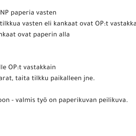
, NP paperia vasten
 tilkkua vasten eli kankaat ovat OP:t vastakk
ankaat ovat paperin alla
älle OP:t vastakkain
at, taita tilkku paikalleen jne.
on - valmis työ on paperikuvan peilikuva.