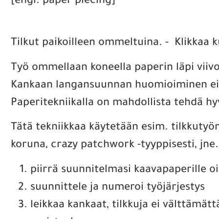
[engl. paper piecing]
Tilkut paikoilleen ommeltuina. - Klikkaa 
Työ ommellaan koneella paperin läpi viivo
Kankaan langansuunnan huomioiminen ei 
Paperitekniikalla on mahdollista tehdä hy
Tätä tekniikkaa käytetään esim. tilkkutyö
koruna, crazy patchwork -tyyppisesti, jne.
piirrä suunnitelmasi kaavapaperille o
suunnittele ja numeroi työjärjestys
leikkaa kankaat, tilkkuja ei välttämätt