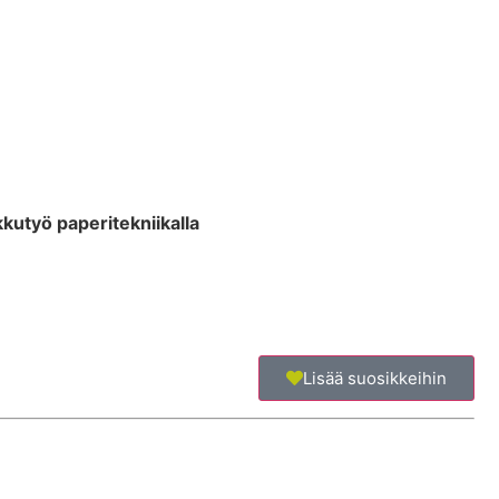
kkutyö paperitekniikalla
Lisää suosikkeihin