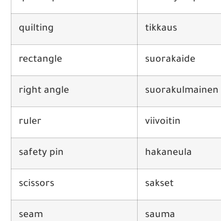
quilting
tikkaus
rectangle
suorakaide
right angle
suorakulmainen 
ruler
viivoitin
safety pin
hakaneula
scissors
sakset
seam
sauma