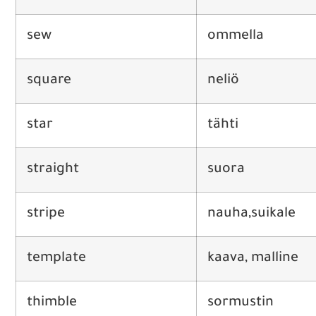
sew
ommella
square
neliö
star
tähti
straight
suora
stripe
nauha,suikale
template
kaava, malline
thimble
sormustin