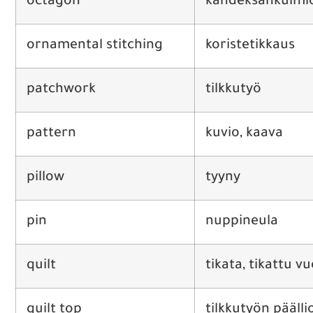
octagon
kahdeksankulmi
ornamental stitching
koristetikkaus
patchwork
tilkkutyö
pattern
kuvio, kaava
pillow
tyyny
pin
nuppineula
quilt
tikata, tikattu v
quilt top
tilkkutyön päälli