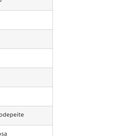
o
uodepeite
osa