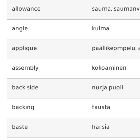
allowance
sauma, saumanv
angle
kulma
applique
päällikeompelu, a
assembly
kokoaminen
back side
nurja puoli
backing
tausta
baste
harsia