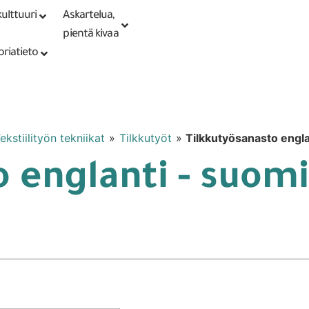
ulttuuri
Askartelua,
Kirjaudu tai
Punomoputiikki
rekisteröidy
pientä kivaa
oriatieto
ekstiilityön tekniikat
»
Tilkkutyöt
»
Tilkkutyösanasto engla
 englanti - suomi