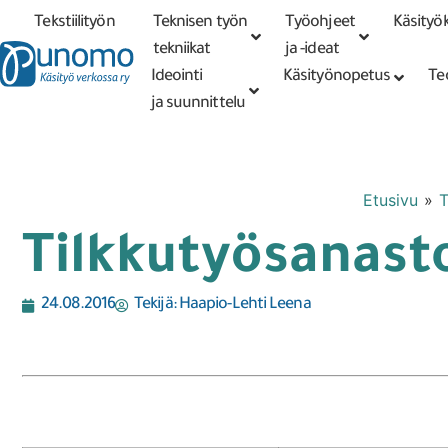
Tekstiilityön
Teknisen työn
Työohjeet
Käsityök
Tarkennettu
haku
tekniikat
tekniikat
ja -ideat
Ideointi
Käsityönopetus
Te
ja suunnittelu
Etusivu
»
T
Tilkkutyösanasto
24.08.2016
Tekijä:
Haapio-Lehti Leena