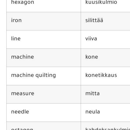
hexagon
kuusikulmio
iron
silittää
line
viiva
machine
kone
machine quilting
konetikkaus
measure
mitta
needle
neula