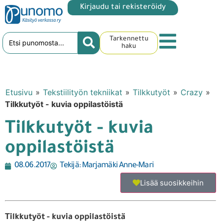
Kirjaudu tai rekisteröidy
Tarkennettu
haku
Etusivu
»
Tekstiilityön tekniikat
»
Tilkkutyöt
»
Crazy
»
Tilkkutyöt - kuvia oppilastöistä
Tilkkutyöt - kuvia
oppilastöistä
08.06.2017
Tekijä:
Marjamäki Anne-Mari
Lisää suosikkeihin
Tilkkutyöt - kuvia oppilastöistä