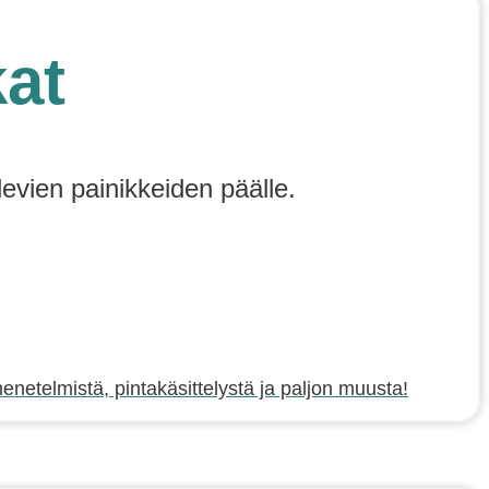
kat
levien painikkeiden päälle.
netelmistä, pintakäsittelystä ja paljon muusta!