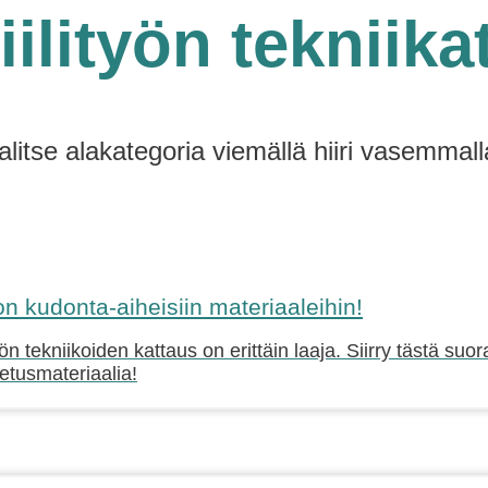
iilityön tekniika
alitse alakategoria viemällä hiiri vasemmall
 kudonta-aiheisiin materiaaleihin!
ön tekniikoiden kattaus on erittäin laaja. Siirry tästä su
petusmateriaalia!