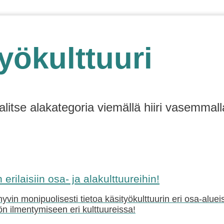
yökulttuuri
alitse alakategoria viemällä hiiri vasemmall
erilaisiin osa- ja alakulttuureihin!
vin monipuolisesti tietoa käsityökulttuurin eri osa-aluei
yön ilmentymiseen eri kulttuureissa!