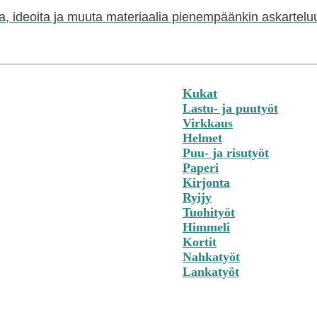
a, ideoita ja muuta materiaalia pienempäänkin askartelu
Kukat
Lastu- ja puutyöt
Virkkaus
Helmet
Puu- ja risutyöt
Paperi
Kirjonta
Ryijy
Tuohityöt
Himmeli
Kortit
Nahkatyöt
Lankatyöt