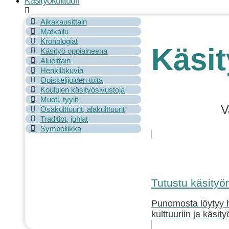
Käsityökulttuuri
Aikakausittain
Matkailu
Kronologiat
Käsit
Käsityö oppiaineena
Alueittain
Henkilökuvia
Opiskelijoiden töitä
Koulujen käsityösivustoja
Muoti, tyylit
V
Osakulttuurit, alakulttuurit
Traditiot, juhlat
Symboliikka
Tutustu käsityön 
Punomosta löytyy hy
kulttuuriin ja käsit