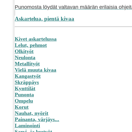
Punomosta löydät valtavan määrän erilaisia ohjeit
Askartelua, pientä kivaa
Kivet askartelussa
Lelut, pehmot
Olkityöt
Neulonta
Metallityöt
Vielä muuta kivaa
Kangastyöt
Skräppäys
Kynttilät
Punonta
Ompelu
Korut
Nauhat, nyörit
Painanta, värjäys...
Laminointi
Sarvi- ja luutyöt