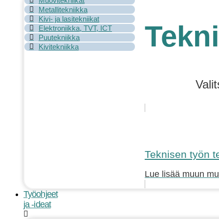
Muovitekniikat
Metallitekniikka
Kivi- ja lasitekniikat
Tekni
Elektroniikka, TVT, ICT
Puutekniikka
Kivitekniikka
Vali
Teknisen työn te
Lue lisää muun muas
Työohjeet
ja -ideat