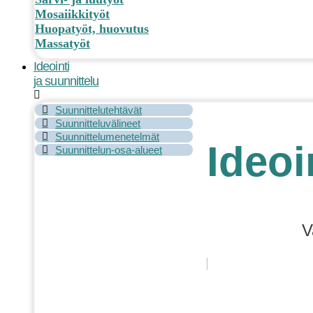
Mosaiikkityöt
Huopatyöt, huovutus
Massatyöt
Ideointi
ja suunnittelu
Suunnittelutehtävät
Suunnitteluvälineet
Suunnittelumenetelmät
Ideoi
Suunnittelun-osa-alueet
V