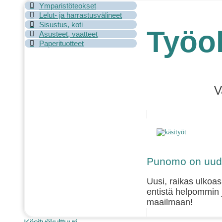
Ymparistöteokset
Lelut- ja harrastusvälineet
Sisustus, koti
Työoh
Asusteet, vaatteet
Paperituotteet
V
Punomo on uudi
Uusi, raikas ulkoas
entistä helpommin 
maailmaan!