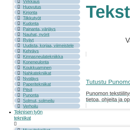
Virkkaus
Tekst
Huovutus
Kirjonta
Tilkkutyöt
Kudonta
Painanta, värjäys
Nauhat, nyörit
V
Ryijyt
Uudista, korjaa, viimeistele
Kehräys
Kinnasneulatekniikka
Koneneulonta
Koukkuaminen
Nahkatekniikat
Nypläys
Tutustu Punomon
Paperitekniikat
Pitsit
Punomon tekstiility
Punonta
tietoa, ohjeita ja o
Solmut, solmeilu
Verhoilu
Teknisen työn
tekniikat