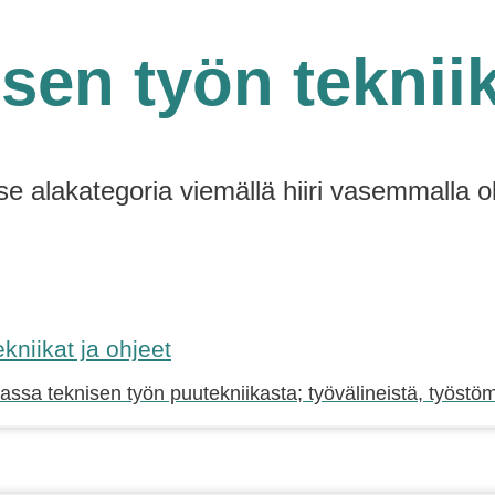
sen työn teknii
tse alakategoria viemällä hiiri vasemmalla o
kniikat ja ohjeet
sa teknisen työn puutekniikasta; työvälineistä, työstöme