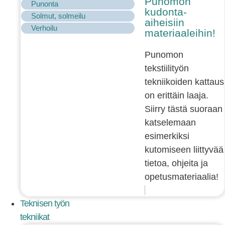
Punomon
Punonta
kudonta-
Solmut, solmeilu
aiheisiin
Verhoilu
materiaaleihin!
Punomon
tekstiilityön
tekniikoiden kattaus
on erittäin laaja.
Siirry tästä suoraan
katselemaan
esimerkiksi
kutomiseen liittyvää
tietoa, ohjeita ja
opetusmateriaalia!
Teknisen työn
tekniikat