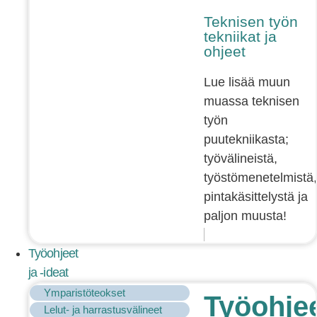
Teknisen työn
tekniikat ja
ohjeet
Lue lisää muun
muassa teknisen
työn
puutekniikasta;
työvälineistä,
työstömenetelmistä,
pintakäsittelystä ja
paljon muusta!
Työohjeet
ja -ideat
Ymparistöteokset
Työohje
Lelut- ja harrastusvälineet