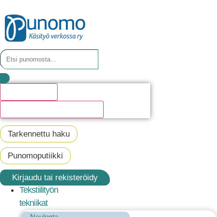
Hakutulosta
Katso kaikki hakutulokset
Tarkennettu haku
Punomoputiikki
Kirjaudu tai rekisteröidy
Tekstiilityön
tekniikat
Neulonta