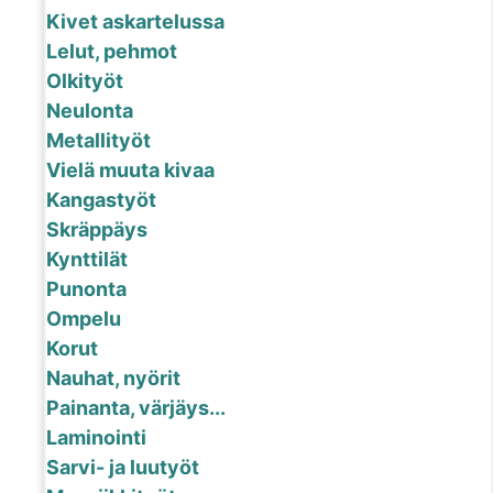
Kivet askartelussa
Lelut, pehmot
Olkityöt
Neulonta
Metallityöt
Vielä muuta kivaa
Kangastyöt
Skräppäys
Kynttilät
Punonta
Ompelu
Korut
Nauhat, nyörit
Painanta, värjäys...
Laminointi
Sarvi- ja luutyöt