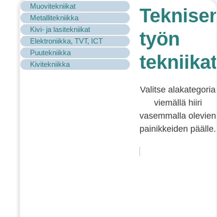
Muovitekniikat
Teknise
Metallitekniikka
Kivi- ja lasitekniikat
työn
Elektroniikka, TVT, ICT
Puutekniikka
tekniikat
Kivitekniikka
Valitse alakategoria
viemällä hiiri
vasemmalla olevien
painikkeiden päälle.