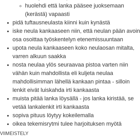
huolehdi että lanka pääsee juoksemaan
(kerästä) vapaasti
pidä tuftausneulasta kiinni kuin kynästä
iske neula kankaaseen niin, että neulan pään avoin
osa osoittaa työskentelyn etenemissuuntaan
upota neula kankaaseen koko neulaosan mitalta,
varren alkuun saakka
nosta neulaa ylös seuraavaa pistoa varten niin
vähän kuin mahdollista eli kuljeta neulaa
mahdollisimman lähellä kankaan pintaa - silloin
lenkit eivät luiskahda irti kankaasta
muista pitää lanka löysällä - jos lanka kiristää, se
vetää lankalenkit irti kankaasta
sopiva pituus löytyy kokeilemalla
oikea tekemisrytmi tulee harjoituksen myötä
VIIMEISTELY