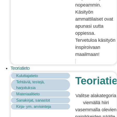
nopeammin.
Käsityön
ammattilaiset ovat
apunasi uutta
oppiessa.
Tervetuloa käsityön
inspiroivaan
maailmaan!
Teoriatieto
Kuluttajatieto
Teoriati
Tehtäviä, testejä,
harjoituksia
Materiaalitieto
Valitse alakategoria
Sanakirjat, sanastot
viemällä hiiri
Kirja- ym. arviointeja
vasemmalla olevien
painikkeiden päälle.