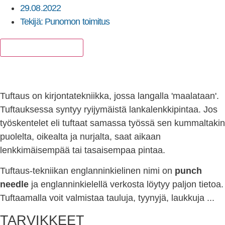
29.08.2022
Tekijä:
Punomon toimitus
Lisää suosikkeihin
Tuftaus on kirjontatekniikka, jossa langalla 'maalataan'.
Tuftauksessa syntyy ryijymäistä lankalenkkipintaa. Jos
työskentelet eli tuftaat samassa työssä sen kummaltakin
puolelta, oikealta ja nurjalta, saat aikaan
lenkkimäisempää tai tasaisempaa pintaa.
Tuftaus-tekniikan englanninkielinen nimi on
punch
needle
ja englanninkielellä verkosta löytyy paljon tietoa.
Tuftaamalla voit valmistaa tauluja, tyynyjä, laukkuja ...
TARVIKKEET