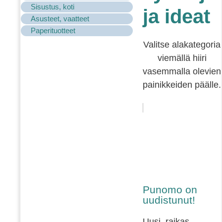
Sisustus, koti
ja ideat
Asusteet, vaatteet
Paperituotteet
Valitse alakategoria
viemällä hiiri
vasemmalla olevien
painikkeiden päälle.
Punomo on
uudistunut!
Uusi, raikas