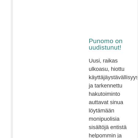
Punomo on
uudistunut!
Uusi, raikas
ulkoasu, hiottu
käyttäjäystävällisyy
ja tarkennettu
hakutoiminto
auttavat sinua
löytämään
monipuolisia
sisältöjä entistä
helpommin ja