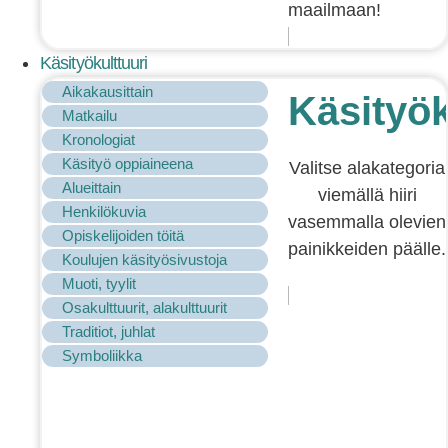
maailmaan!
Käsityökulttuuri
Aikakausittain
Käsityök
Matkailu
Kronologiat
Käsityö oppiaineena
Valitse alakategoria
Alueittain
viemällä hiiri
Henkilökuvia
vasemmalla olevien
Opiskelijoiden töitä
painikkeiden päälle.
Koulujen käsityösivustoja
Muoti, tyylit
Osakulttuurit, alakulttuurit
Traditiot, juhlat
Symboliikka