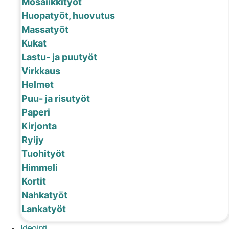
Mosaiikkityöt
Huopatyöt, huovutus
Massatyöt
Kukat
Lastu- ja puutyöt
Virkkaus
Helmet
Puu- ja risutyöt
Paperi
Kirjonta
Ryijy
Tuohityöt
Himmeli
Kortit
Nahkatyöt
Lankatyöt
Ideointi