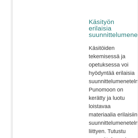
Käsityön
erilaisia
suunnittelumene
Käsitöiden
tekemisessä ja
opetuksessa voi
hyödyntää erilaisia
suunnittelumenetelm
Punomoon on
kerätty ja luotu
loistavaa
materiaalia erilaisiin
suunnittelumenetelm
liittyen. Tutustu