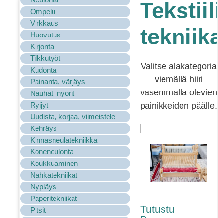
Tekstiil
Ompelu
Virkkaus
tekniik
Huovutus
Kirjonta
Tilkkutyöt
Valitse alakategoria
Kudonta
viemällä hiiri
Painanta, värjäys
vasemmalla olevien
Nauhat, nyörit
Ryijyt
painikkeiden päälle.
Uudista, korjaa, viimeistele
Kehräys
Kinnasneulatekniikka
Koneneulonta
Koukkuaminen
Nahkatekniikat
Nypläys
Paperitekniikat
Tutustu
Pitsit