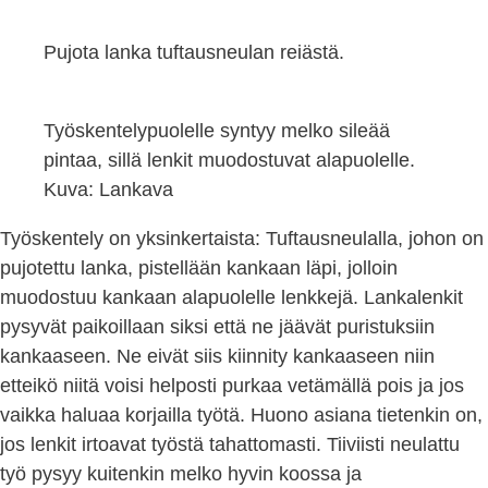
Pujota lanka tuftausneulan reiästä.
Työskentelypuolelle syntyy melko sileää
pintaa, sillä lenkit muodostuvat alapuolelle.
Kuva: Lankava
Työskentely on yksinkertaista: Tuftausneulalla, johon on
pujotettu lanka, pistellään kankaan läpi, jolloin
muodostuu kankaan alapuolelle lenkkejä. Lankalenkit
pysyvät paikoillaan siksi että ne jäävät puristuksiin
kankaaseen. Ne eivät siis kiinnity kankaaseen niin
etteikö niitä voisi helposti purkaa vetämällä pois ja jos
vaikka haluaa korjailla työtä. Huono asiana tietenkin on,
jos lenkit irtoavat työstä tahattomasti. Tiiviisti neulattu
työ pysyy kuitenkin melko hyvin koossa ja