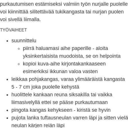
purkautumisen estämiseksi valmiin työn nurjalle puolelle
voi kiinnittää silitettävää tukikangasta tai nurjan puolen
voi sivellä liimalla.
TYÖVAIHEET
suunnittelu
piirrä haluamasi aihe paperille - aloita
yksinkertaisista muodoista, se on helpointa
kopioi kuva-aihe kirjontakankaaseen
esimerkiksi ikkunan valoa vasten
leikkaa pohjakangas, varaa ylimääräistä kangasta
5 - 7 cm joka puolelle kehystä
huolittele kankaan reuna siksakilla tai vaikka
liimasivelyllä ettei se pääse purkautumaan
pingota kangas kehykseen - kiristä se hyvin
pujota lanka tuftausneulan varren läpi ja sitten vielä
neulan kärjen reiän läpi