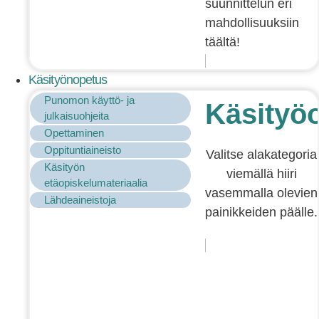
suunnittelun eri
mahdollisuuksiin
täältä!
Käsityönopetus
Punomon käyttö- ja
Käsityö
julkaisuohjeita
Opettaminen
Oppituntiaineisto
Valitse alakategoria
Käsityön
viemällä hiiri
etäopiskelumateriaalia
vasemmalla olevien
Lähdeaineistoja
painikkeiden päälle.