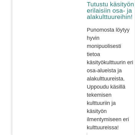
Tutustu käsityön
erilaisiin osa- ja
alakulttuureihin!
Punomosta löytyy
hyvin
monipuolisesti
tietoa
käsityökulttuurin eri
osa-alueista ja
alakulttuureista.
Uppoudu käsillä
tekemisen
kulttuuriin ja
käsityön
ilmentymiseen eri
kulttuureissa!