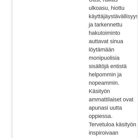
ulkoasu, hiottu
käyttäjäystävällisyy
ja tarkennettu
hakutoiminto
auttavat sinua
löytämään
monipuolisia
sisältöjä entistä
helpommin ja
nopeammin.
Käsityön
ammattilaiset ovat
apunasi uutta
oppiessa.
Tervetuloa käsityön
inspiroivaan