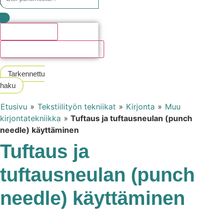
Hakutulosta
Katso kaikki hakutulokset
Tarkennettu
haku
Etusivu
»
Tekstiilityön tekniikat
»
Kirjonta
»
Muu
kirjontatekniikka
»
Tuftaus ja tuftausneulan (punch
needle) käyttäminen
Tuftaus ja
tuftausneulan (punch
needle) käyttäminen