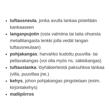
tuftausneula
, jonka avulla lankaa pistellään
kankaaseen
langanpujotin
(osta valmiina tai taita ohuesta
metallilangasta lenkki jolla vedät langan
tuftausneulaan)
pohjakangas
: harvahko kudottu puuvilla- tai
pellavakangas (voi olla myös ns. säkkikangas)
tuftauslanka
: löyhäkierteistä paksuhkoa lankaa
(villa, puuvillaa jne.)
kehys
, johon pohjakangas pingotetaan (esim.
kirjontakehys)
mallipiirros