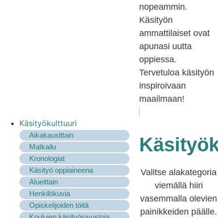
nopeammin.
Käsityön
ammattilaiset ovat
apunasi uutta
oppiessa.
Tervetuloa käsityön
inspiroivaan
maailmaan!
Käsityökulttuuri
Aikakausittain
Käsityök
Matkailu
Kronologiat
Käsityö oppiaineena
Valitse alakategoria
Alueittain
viemällä hiiri
Henkilökuvia
vasemmalla olevien
Opiskelijoiden töitä
painikkeiden päälle.
Koulujen käsityösivustoja