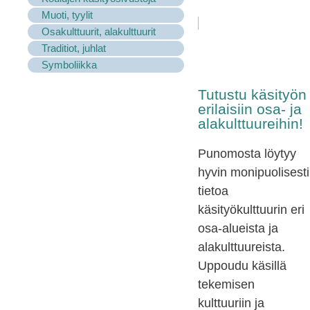
Muoti, tyylit
Osakulttuurit, alakulttuurit
Traditiot, juhlat
Symboliikka
Tutustu käsityön
erilaisiin osa- ja
alakulttuureihin!
Punomosta löytyy
hyvin monipuolisesti
tietoa
käsityökulttuurin eri
osa-alueista ja
alakulttuureista.
Uppoudu käsillä
tekemisen
kulttuuriin ja