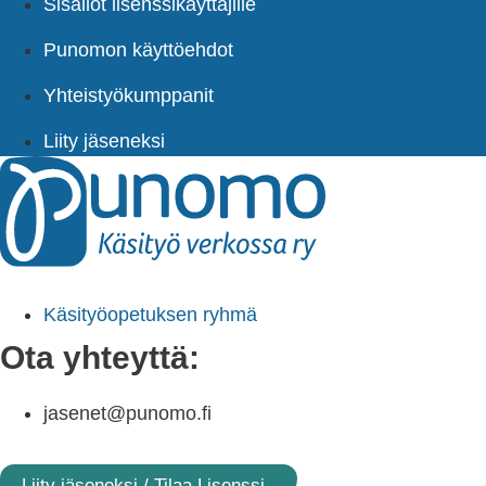
Sisällöt lisenssikäyttäjille
Punomon käyttöehdot
Yhteistyökumppanit
Liity jäseneksi
Käsityöopetuksen ryhmä
Ota yhteyttä:
jasenet@punomo.fi
Liity jäseneksi / Tilaa Lisenssi