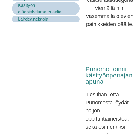
Valitse alakategoria
Käsityön
viemällä hiiri
etäopiskelumateriaalia
vasemmalla olevien
Lähdeaineistoja
painikkeiden päälle.
Punomo toimii
käsityöopettajan
apuna
Tiesithän, että
Punomosta löydät
paljon
oppituntiaineistoa,
sekä esimerkiksi