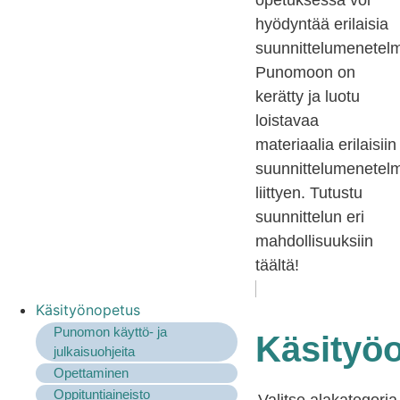
opetuksessa voi
hyödyntää erilaisia
suunnittelumenetelm
Punomoon on
kerätty ja luotu
loistavaa
materiaalia erilaisiin
suunnittelumenetelm
liittyen. Tutustu
suunnittelun eri
mahdollisuuksiin
täältä!
Käsityönopetus
Punomon käyttö- ja
Käsityö
julkaisuohjeita
Opettaminen
Oppituntiaineisto