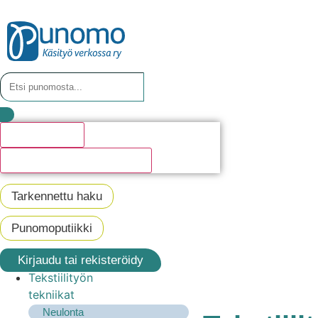
Hakutulosta
Katso kaikki hakutulokset
Tarkennettu haku
Punomoputiikki
Kirjaudu tai rekisteröidy
Tekstiilityön
tekniikat
Neulonta