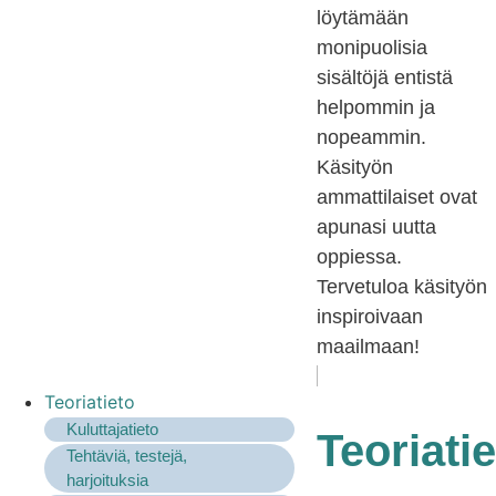
löytämään
monipuolisia
sisältöjä entistä
helpommin ja
nopeammin.
Käsityön
ammattilaiset ovat
apunasi uutta
oppiessa.
Tervetuloa käsityön
inspiroivaan
maailmaan!
Teoriatieto
Kuluttajatieto
Teoriati
Tehtäviä, testejä,
harjoituksia