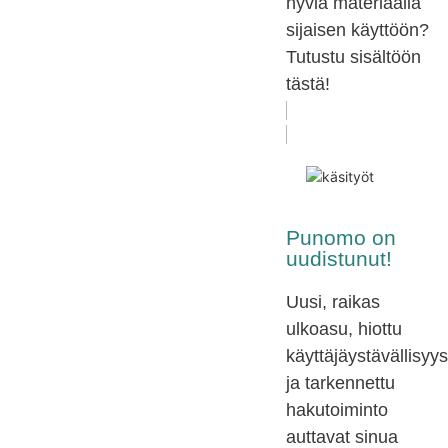
hyviä materiaalia
sijaisen käyttöön?
Tutustu sisältöön
tästä!
Punomo on
uudistunut!
Uusi, raikas
ulkoasu, hiottu
käyttäjäystävällisyys
ja tarkennettu
hakutoiminto
auttavat sinua