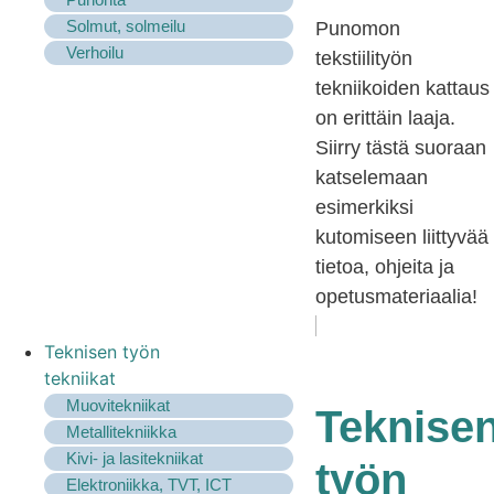
Solmut, solmeilu
Punomon
Verhoilu
tekstiilityön
tekniikoiden kattaus
on erittäin laaja.
Siirry tästä suoraan
katselemaan
esimerkiksi
kutomiseen liittyvää
tietoa, ohjeita ja
opetusmateriaalia!
Teknisen työn
tekniikat
Muovitekniikat
Teknise
Metallitekniikka
Kivi- ja lasitekniikat
työn
Elektroniikka, TVT, ICT