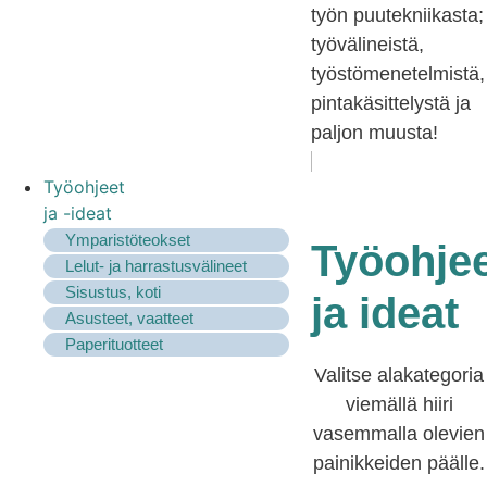
työn puutekniikasta;
työvälineistä,
työstömenetelmistä,
pintakäsittelystä ja
paljon muusta!
Työohjeet
ja -ideat
Ymparistöteokset
Työohje
Lelut- ja harrastusvälineet
Sisustus, koti
ja ideat
Asusteet, vaatteet
Paperituotteet
Valitse alakategoria
viemällä hiiri
vasemmalla olevien
painikkeiden päälle.