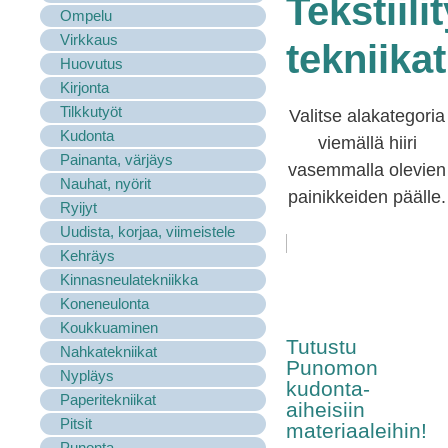
Tekstiili
Ompelu
Virkkaus
tekniikat
Huovutus
Kirjonta
Tilkkutyöt
Valitse alakategoria
Kudonta
viemällä hiiri
Painanta, värjäys
vasemmalla olevien
Nauhat, nyörit
painikkeiden päälle.
Ryijyt
Uudista, korjaa, viimeistele
Kehräys
Kinnasneulatekniikka
Koneneulonta
Koukkuaminen
Tutustu
Nahkatekniikat
Punomon
Nypläys
kudonta-
Paperitekniikat
aiheisiin
Pitsit
materiaaleihin!
Punonta