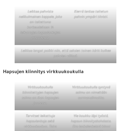
Leikkaa pahvista
Kierrä lankaa taitetun
nelikulmainen kappale, joka
pahvin ympäri tiivisti.
on taitettuna
korkeudeltaan ½
leikattujen hapsulankojen
pituudesta.
Leikkaa langat poikki niin, että saksien toinen kärki kulkee
pahvien välissä.
Hapsujen kiinnitys virkkuukoukulla
Virkkuukoukulla
Virkkuukoukulla syntyvä
kiinnitettyjen hapsujen
solmu on nimeltään
solmu on ihan hapsujen
surmansilmukka.
juuressa.
Tarvitset leikattuja
Vie koukku läpi työstä,
hapsulankoja sekä
hapsun kiinnityskohdasta.
virkkuukoukun. Taita
Ota lankalenkeistä kiinni