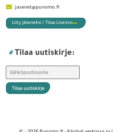
jasenet@punomo.fi
Liity jäseneksi / Tilaa Lisenssi
Tilaa uutiskirje:
© – 2026 Punomo.fi - Käsityö verkossa ry |