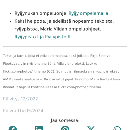
Ryijynukan ompeluohje:
Ryijy ompelemalla
Kaksi helppoa, ja edellistä nopeampitekoista,
ryijypistoa, Maria Viidan ompeluohjeet:
Ryijypisto I ja Ryijypisto II
Teksti ja kuvat, joita ei erikseen mainita, sekä julkaisu Pirjo Sinervo.
Pipokuvat, ylin rivi: Johanna Säilä, Villa vie -projekti. Laukku
flickr.com/photos/litlnemo (CC). Solmut ja rihmauksen alkup. piirrokset
AMME-materiaalipankki. Kirjovirkatut pipot, Punomo, Maija Ranta-Fleen.
Rihmatut hapsut konttineuleessa flickr.com/photos/litlnemo
Päivitys 12/2022
Päivitetty 05/2024
Jaa somessa: