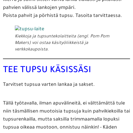
Kierrä ja solmi sitten vahva lanka tiukasti ja pitävästi
pahvien välissä lankojen ympäri.
Poista pahvit ja pörhistä tupsu. Tasoita tarvittaessa.
Kiekkoja ja tupsuntekolaitteita (engl. Pom Pom
Makers) voi ostaa käsityöliikkeistä ja
verkkokaupoista.
TEE TUPSU KÄSISSÄSI
Tarvitset tupsua varten lankaa ja sakset.
Tällä työtavalla, ilman apuvälineitä, ei välttämättä tule
niin täsmällisen muotoisia tupsuja kuin pahvikiekoilla tai
tupsurenkailla, mutta saksilla trimmaamalla lopuksi
tupsua oikeaa muotoon, onnistuu näinkin! - Käden