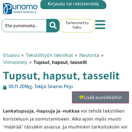
Kirjaudu tai rekisteröidy
Tarkennettu
haku
Etusivu
»
Tekstiilityön tekniikat
»
Neulonta
»
Viimeistely
»
Tupsut, hapsut, tasselit
Tupsut, hapsut, tasselit
05.11.2016
Tekijä:
Sinervo Pirjo
Lisää suosikkeihin
Lankatupsuja, -hapsuja ja -nukkaa
voi tehdä tekstiilien
koristeluun ja somistamiseen. Aika ajoin myös muoti
"määrää" tässäkin asiassa. Ja muihinkin tarkoituksiin voi