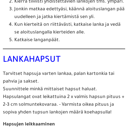
Kierrä tiiviisti yhdistettävien lankojen tms. ympäri.
Jonkin matkaa edettyäsi, käännä aloituslangan pää
uudelleen ja jatka kiertämistä sen yli.
Kun kierteitä on riittävästi, katkaise lanka ja vedä
se aloituslangalla kierteiden alle.
Katkaise langanpäät.
LANKAHAPSUT
Tarvitset hapsuja varten lankaa, palan kartonkia tai
pahvia ja sakset.
Suunnittele minkä mittaiset hapsut haluat.
Hapsulangat ovat leikattuina 2 x valmis hapsun pituus +
2-3 cm solmuntekovaraa. - Varmista oikea pituus ja
sopiva yhden tupsun lankojen määrä koehapsulla!
Hapsujen leikkaaminen