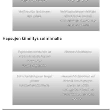
langat kaksikerroin.
virkkuukoukulla.
Vedä koukku lankoineen
Vedä hapsulangat vielä läpi
läpi työstä.
silmukasta aivan kuin
virkkaisit ketjusilmukkaa, ja
hapsu on valmis.
Hapsujen kiinnitys solmimalla
Pujota kanavaneulalla tai
Hevosenhäntäsolmu
virkkuukoukulla hapsun
langat läpi
kiinnityskohdasta.
Solmi kaikki hapsun langat
Hevosenhäntäsolmut voi
yhteen
kiristää ihan hapsujen
hevosenhäntäsolmulla.
juuren tai vähän
etäämmälle. Viimeistele
hapsut tasoittamalla ne
saksilla.