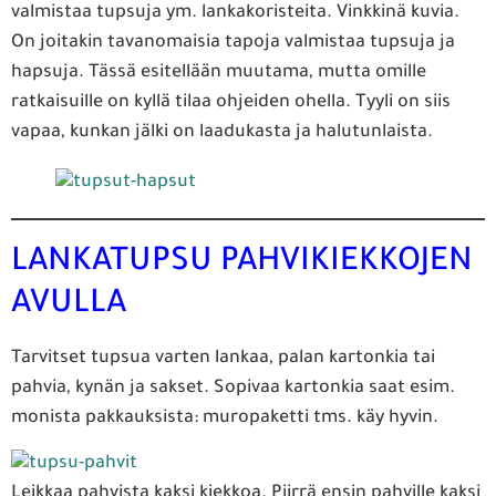
valmistaa tupsuja ym. lankakoristeita. Vinkkinä kuvia.
On joitakin tavanomaisia tapoja valmistaa tupsuja ja
hapsuja. Tässä esitellään muutama, mutta omille
ratkaisuille on kyllä tilaa ohjeiden ohella. Tyyli on siis
vapaa, kunkan jälki on laadukasta ja halutunlaista.
LANKATUPSU PAHVIKIEKKOJEN
AVULLA
Tarvitset tupsua varten lankaa, palan kartonkia tai
pahvia, kynän ja sakset. Sopivaa kartonkia saat esim.
monista pakkauksista: muropaketti tms. käy hyvin.
Leikkaa pahvista kaksi kiekkoa. Piirrä ensin pahville kaksi