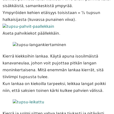
sisäkkäistä, samankeskistä ympyrää.
Ympyröiden kehien etäisyys toisistaan = ½ tupsun
halkaisijasta (kuvassa punainen viiva).
Aseta pahvikiekot päällekkäin.
Kierrä kiekkoihin lankaa. Käytä apuna isosilmäistä
kanavaneulaa, johon voit pujottaa pitkän langan
moninkertaisena. Mitä enemmän lankaa kierrät, sitä
tiiviimpi tupsusta tulee.
Kun lankaa on kiekoilla tarpeeksi, leikkaa langat poikki
niin, että saksien toinen kärki kulkee pahvien välissä.