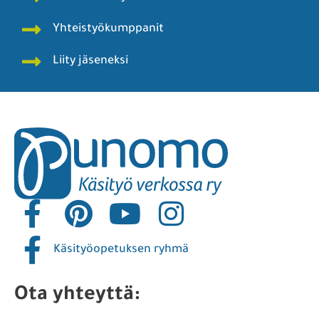
Yhteistyökumppanit
Liity jäseneksi
Käsityöopetuksen ryhmä
Ota yhteyttä: