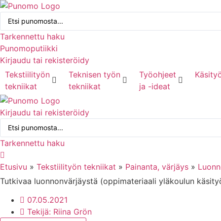
Mene
Search
sisältöön
...
Tarkennettu haku
Punomoputiikki
Kirjaudu tai rekisteröidy
Tekstiilityön
Teknisen työn
Työohjeet
Käsityö
tekniikat
tekniikat
ja -ideat
Kirjaudu tai rekisteröidy
Search
...
Tarkennettu haku
Etusivu
»
Tekstiilityön tekniikat
»
Painanta, värjäys
»
Luonno
Tutkivaa luonnonvärjäystä (oppimateriaali yläkoulun käsit
07.05.2021
Tekijä:
Riina Grön