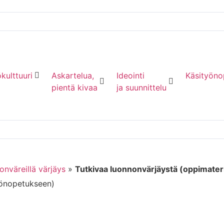
kulttuuri
Askartelua,
Ideointi
Käsityöno
pientä kivaa
ja suunnittelu
nväreillä värjäys
»
Tutkivaa luonnonvärjäystä (oppimater
yönopetukseen)