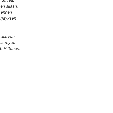
 luovaa,
n sijaan,
n ennen
ärjäyksen
käsityön
jiä myös
t. Hiltunen)