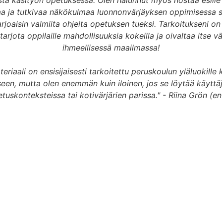
ta käsityön opetuksessa. Olen halunnut myös nostaa esille
aa ja tutkivaa näkökulmaa luonnonvärjäyksen oppimisessa se
arjoaisin valmiita ohjeita opetuksen tueksi. Tarkoitukseni o
tarjota oppilaille mahdollisuuksia kokeilla ja oivaltaa itse v
ihmeellisessä maailmassa!
eriaali on ensisijaisesti tarkoitettu peruskoulun yläluokille 
een, mutta olen enemmän kuin iloinen, jos se löytää käyttä
uskonteksteissa tai kotivärjärien parissa." - Riina Grön (en