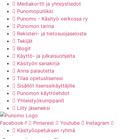
Mediakortti ja yhteystiedot
Punomoputiikki
Punomo - Käsityö verkossa ry
Punomon tarina
Rekisteri- ja tietosuojaseloste
Tekijät
Blogit
Käyttö- ja julkaisuohjeita
Käsityön sanakirja
Anna palautetta
Tilaa opetuslisenssi
Sisällöt lisenssikäyttäjille
Punomon käyttöehdot
Yhteistyökumppanit
Liity jäseneksi
Facebook-f
Pinterest
Youtube
Instagram
Käsityöopetuksen ryhmä