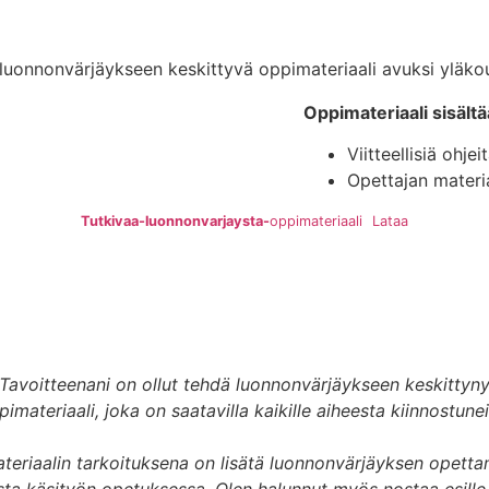
 luonnonvärjäykseen keskittyvä oppimateriaali avuksi yläko
Oppimateriaali sisältä
Viitteellisiä ohje
Opettajan materi
Tutkivaa-luonnonvarjaysta-
oppimateriaali
Lataa
"Tavoitteenani on ollut tehdä luonnonvärjäykseen keskittyny
pimateriaali, joka on saatavilla kaikille aiheesta kiinnostuneil
teriaalin tarkoituksena on lisätä luonnonvärjäyksen opettam