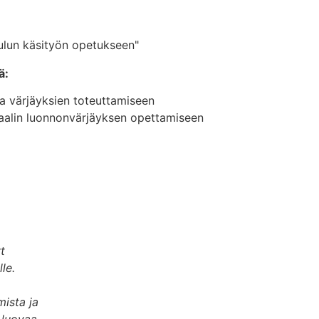
ulun käsityön opetukseen"
ä:
ita värjäyksien toteuttamiseen
aalin luonnonvärjäyksen opettamiseen
t
le.
ista ja