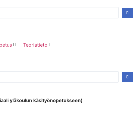
petus
Teoriatieto
iaali yläkoulun käsityönopetukseen)