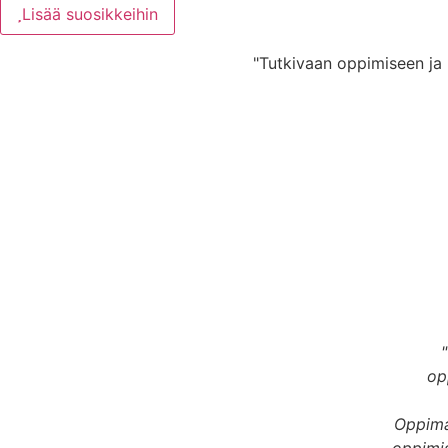
Lisää suosikkeihin
"Tutkivaan oppimiseen ja
op
Oppima