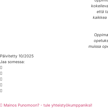
oppimis
kokeilev
että t
kaikkea 
Oppimat
opetuks
muissa opet
Päivitetty 10/2025
Jaa somessa:
Mainos Punomoon? - tule yhteistyökumppaniksi!