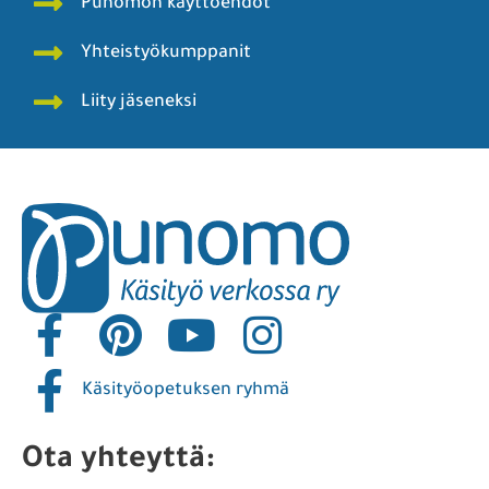
Punomon käyttöehdot
Yhteistyökumppanit
Liity jäseneksi
Käsityöopetuksen ryhmä
Ota yhteyttä: