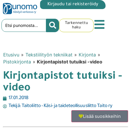
Kirjaudu tai rekisteröidy
Tarkennettu
haku
Etusivu
»
Tekstiilityön tekniikat
»
Kirjonta
»
Pistokirjonta
»
Kirjontapistot tutuiksi -video
Kirjontapistot tutuiksi -
video
17.01.2018
Tekijä:
Taitoliitto - Käsi- ja taideteollisuusliitto Taito ry
Lisää suosikkeihin