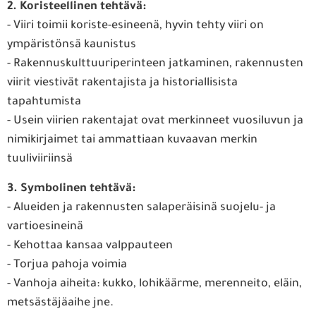
2. Koristeellinen tehtävä:
- Viiri toimii koriste-esineenä, hyvin tehty viiri on
ympäristönsä kaunistus
- Rakennuskulttuuriperinteen jatkaminen, rakennusten
viirit viestivät rakentajista ja historiallisista
tapahtumista
- Usein viirien rakentajat ovat merkinneet vuosiluvun ja
nimikirjaimet tai ammattiaan kuvaavan merkin
tuuliviiriinsä
3. Symbolinen tehtävä:
- Alueiden ja rakennusten salaperäisinä suojelu- ja
vartioesineinä
- Kehottaa kansaa valppauteen
- Torjua pahoja voimia
- Vanhoja aiheita: kukko, lohikäärme, merenneito, eläin,
metsästäjäaihe jne.