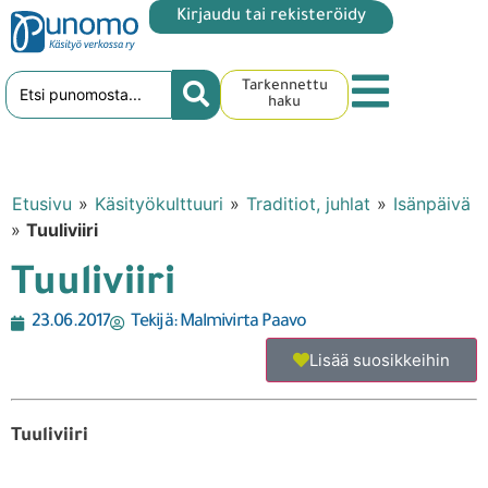
Kirjaudu tai rekisteröidy
Tarkennettu
haku
Etusivu
»
Käsityökulttuuri
»
Traditiot, juhlat
»
Isänpäivä
»
Tuuliviiri
Tuuliviiri
23.06.2017
Tekijä:
Malmivirta Paavo
Lisää suosikkeihin
Tuuliviiri