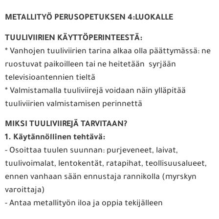
METALLITYÖ PERUSOPETUKSEN 4:LUOKALLE
TUULIVIIRIEN KÄYTTÖPERINTEESTÄ:
* Vanhojen tuuliviirien tarina alkaa olla päättymässä: ne
ruostuvat paikoilleen tai ne heitetään syrjään
televisioantennien tieltä
* Valmistamalla tuuliviirejä voidaan näin ylläpitää
tuuliviirien valmistamisen perinnettä
MIKSI TUULIVIIREJÄ TARVITAAN?
1. Käytännöllinen tehtävä:
- Osoittaa tuulen suunnan: purjeveneet, laivat,
tuulivoimalat, lentokentät, ratapihat, teollisuusalueet,
ennen vanhaan sään ennustaja rannikolla (myrskyn
varoittaja)
- Antaa metallityön iloa ja oppia tekijälleen