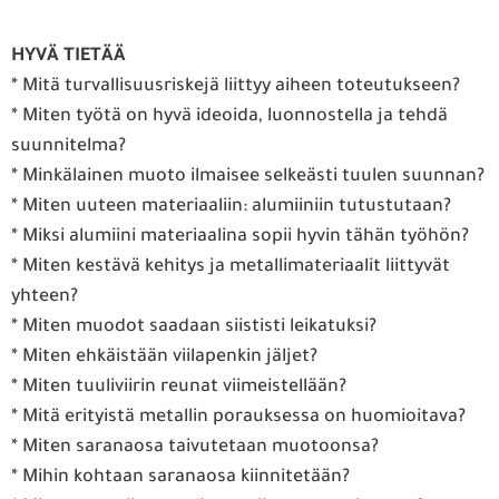
HYVÄ TIETÄÄ
* Mitä turvallisuusriskejä liittyy aiheen toteutukseen?
* Miten työtä on hyvä ideoida, luonnostella ja tehdä
suunnitelma?
* Minkälainen muoto ilmaisee selkeästi tuulen suunnan?
* Miten uuteen materiaaliin: alumiiniin tutustutaan?
* Miksi alumiini materiaalina sopii hyvin tähän työhön?
* Miten kestävä kehitys ja metallimateriaalit liittyvät
yhteen?
* Miten muodot saadaan siististi leikatuksi?
* Miten ehkäistään viilapenkin jäljet?
* Miten tuuliviirin reunat viimeistellään?
* Mitä erityistä metallin porauksessa on huomioitava?
* Miten saranaosa taivutetaan muotoonsa?
* Mihin kohtaan saranaosa kiinnitetään?