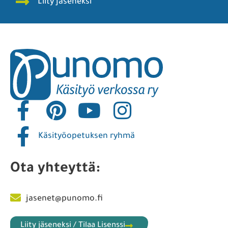
Liity jäseneksi
Käsityöopetuksen ryhmä
Ota yhteyttä:
jasenet@punomo.fi
Liity jäseneksi / Tilaa Lisenssi