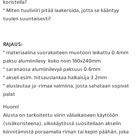
koristella?
* Miten tuuliviiri pitää laakeroida, jotta se kääntyy
tuulen suuntaisesti?
RAJAUS:
* materiaalina suorakaiteen muotoon leikattu 0.4mm
paksu alumiinilevy koko noin 160x240mm
* saranaosa alumiinilevyä paksuus 0.6mm
* akseli esim. hitsauslankaa halkaisija 3.2mm
* aluslautaa ja -rimaa valmiina, josta sahataan sopivat
palat
Huom!
Alusta on tarkoitettu viirin väliaikaiseen käyttöön
(sisäkoristeena), ulkokäytössä suositellaan akselin
kiinnitämistä poraamalla riman tai kepin päähän, joka