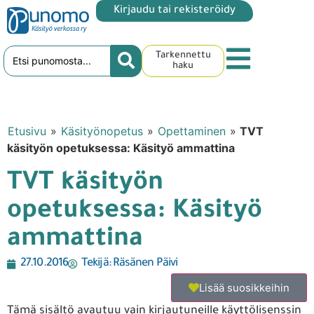
Kirjaudu tai rekisteröidy
Tarkennettu
haku
Etusivu
»
Käsityönopetus
»
Opettaminen
»
TVT
käsityön opetuksessa: Käsityö ammattina
TVT käsityön
opetuksessa: Käsityö
ammattina
27.10.2016
Tekijä:
Räsänen Päivi
Lisää suosikkeihin
Tämä sisältö avautuu vain kirjautuneille käyttölisenssin