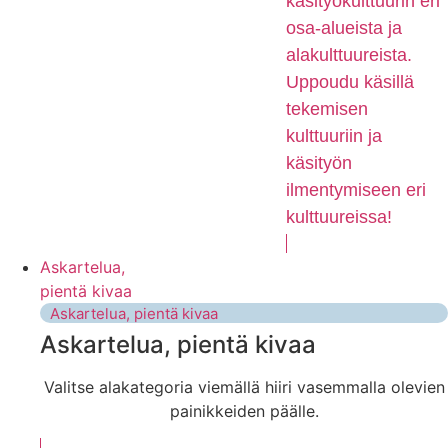
käsityökulttuurin eri
osa-alueista ja
alakulttuureista.
Uppoudu käsillä
tekemisen
kulttuuriin ja
käsityön
ilmentymiseen eri
kulttuureissa!
Askartelua,
pientä kivaa
Askartelua, pientä kivaa
Askartelua, pientä kivaa
Valitse alakategoria viemällä hiiri vasemmalla olevien
painikkeiden päälle.