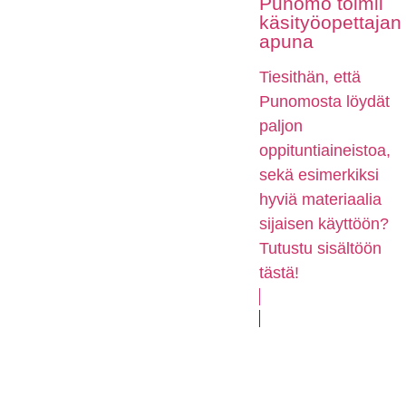
Punomo toimii
käsityöopettajan
apuna
Tiesithän, että
Punomosta löydät
paljon
oppituntiaineistoa,
sekä esimerkiksi
hyviä materiaalia
sijaisen käyttöön?
Tutustu sisältöön
tästä!