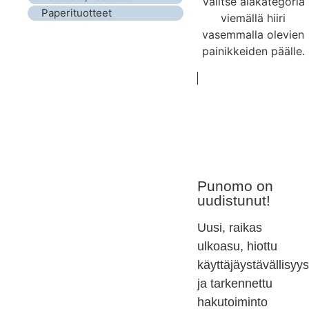
Valitse alakategoria
Paperituotteet
viemällä hiiri
vasemmalla olevien
painikkeiden päälle.
Punomo on
uudistunut!
Uusi, raikas
ulkoasu, hiottu
käyttäjäystävällisyys
ja tarkennettu
hakutoiminto