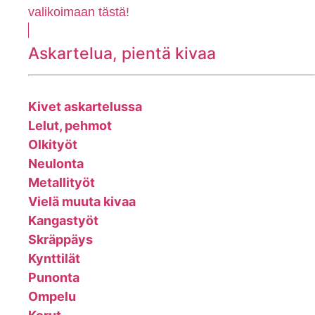
valikoimaan tästä!
Askartelua, pientä kivaa
Kivet askartelussa
Lelut, pehmot
Olkityöt
Neulonta
Metallityöt
Vielä muuta kivaa
Kangastyöt
Skräppäys
Kynttilät
Punonta
Ompelu