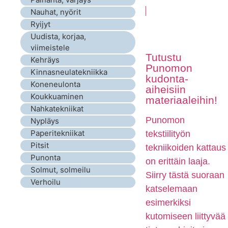
Nauhat, nyörit
Ryijyt
Uudista, korjaa,
viimeistele
Tutustu
Kehräys
Punomon
Kinnasneulatekniikka
kudonta-
Koneneulonta
aiheisiin
Koukkuaminen
materiaaleihin!
Nahkatekniikat
Punomon
Nypläys
Paperitekniikat
tekstiilityön
Pitsit
tekniikoiden kattaus
Punonta
on erittäin laaja.
Solmut, solmeilu
Siirry tästä suoraan
Verhoilu
katselemaan
esimerkiksi
kutomiseen liittyvää