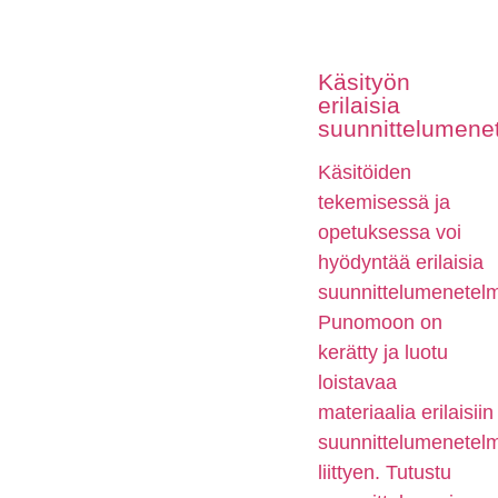
Käsityön
erilaisia
suunnittelumene
Käsitöiden
tekemisessä ja
opetuksessa voi
hyödyntää erilaisia
suunnittelumenetelm
Punomoon on
kerätty ja luotu
loistavaa
materiaalia erilaisiin
suunnittelumenetelm
liittyen. Tutustu