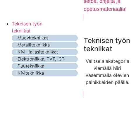
tietoa, ohjeita ja
opetusmateriaalia!
Teknisen työn
tekniikat
Muovitekniikat
Teknisen työn
Metallitekniikka
tekniikat
Kivi- ja lasitekniikat
Elektroniikka, TVT, ICT
Valitse alakategoria
Puutekniikka
viemällä hiiri
Kivitekniikka
vasemmalla olevien
painikkeiden päälle.