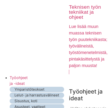
Teknisen työn
tekniikat ja
ohjeet
Lue lisää muun
muassa teknisen
työn puutekniikasta;
työvälineistä,
työstömenetelmistä,
pintakäsittelystä ja
paljon muusta!
Työohjeet
ja -ideat
Ymparistöteokset
Työohjeet ja
Lelut- ja harrastusvälineet
ideat
Sisustus, koti
Asusteet, vaatteet