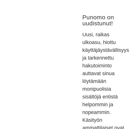
Punomo on
uudistunut!
Uusi, raikas
ulkoasu, hiottu
käyttäjäystävällisyys
ja tarkennettu
hakutoiminto
auttavat sinua
löytämään
monipuolisia
sisältöjä entistä
helpommin ja
nopeammin.
Käsityön
ammattilaiset ovat