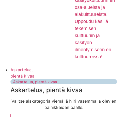
käsityökulttuurin eri
osa-alueista ja
alakulttuureista.
Uppoudu käsillä
tekemisen
kulttuuriin ja
käsityön
ilmentymiseen eri
kulttuureissa!
Askartelua,
pientä kivaa
Askartelua, pientä kivaa
Askartelua, pientä kivaa
Valitse alakategoria viemällä hiiri vasemmalla olevien
painikkeiden päälle.