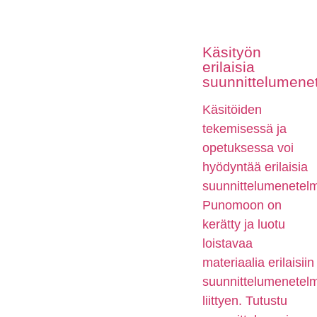
Käsityön
erilaisia
suunnittelumene
Käsitöiden
tekemisessä ja
opetuksessa voi
hyödyntää erilaisia
suunnittelumenetelm
Punomoon on
kerätty ja luotu
loistavaa
materiaalia erilaisiin
suunnittelumenetelm
liittyen. Tutustu