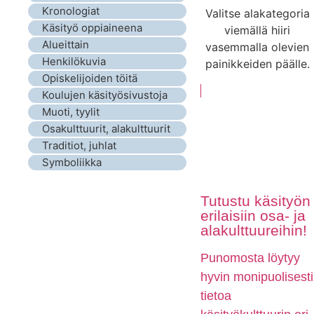
Kronologiat
Valitse alakategoria
Käsityö oppiaineena
viemällä hiiri
Alueittain
vasemmalla olevien
Henkilökuvia
painikkeiden päälle.
Opiskelijoiden töitä
Koulujen käsityösivustoja
Muoti, tyylit
Osakulttuurit, alakulttuurit
Traditiot, juhlat
Symboliikka
Tutustu käsityön
erilaisiin osa- ja
alakulttuureihin!
Punomosta löytyy
hyvin monipuolisesti
tietoa