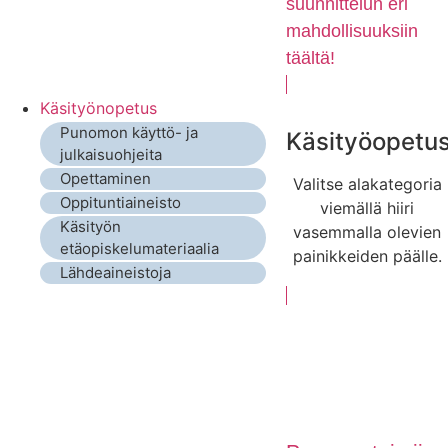
suunnittelun eri
mahdollisuuksiin
täältä!
Käsityönopetus
Punomon käyttö- ja
Käsityöopetu
julkaisuohjeita
Opettaminen
Valitse alakategoria
Oppituntiaineisto
viemällä hiiri
Käsityön
vasemmalla olevien
etäopiskelumateriaalia
painikkeiden päälle.
Lähdeaineistoja