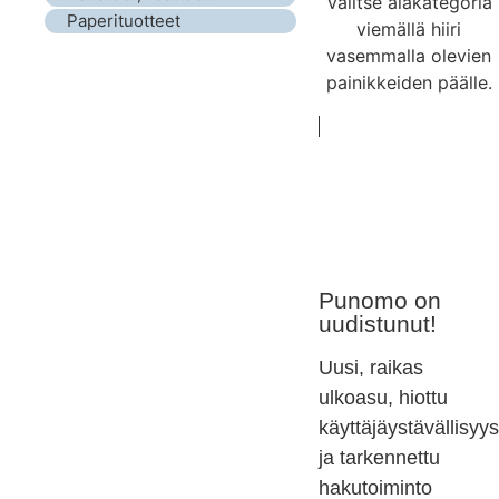
Valitse alakategoria
Paperituotteet
viemällä hiiri
vasemmalla olevien
painikkeiden päälle.
Punomo on
uudistunut!
Uusi, raikas
ulkoasu, hiottu
käyttäjäystävällisyys
ja tarkennettu
hakutoiminto