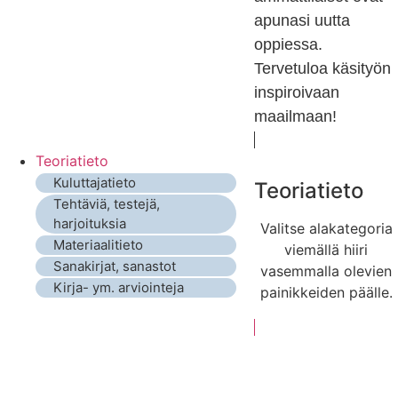
apunasi uutta
oppiessa.
Tervetuloa käsityön
inspiroivaan
maailmaan!
Teoriatieto
Kuluttajatieto
Teoriatieto
Tehtäviä, testejä,
harjoituksia
Valitse alakategoria
Materiaalitieto
viemällä hiiri
Sanakirjat, sanastot
vasemmalla olevien
Kirja- ym. arviointeja
painikkeiden päälle.