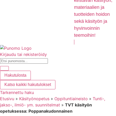
kestävän käsityön,
materiaalien ja
tuotteiden hoidon
sekä käsityön ja
hyvinvoinnin
teemoihin!
Kirjaudu tai rekisteröidy
Hakutulosta
Katso kaikki hakutulokset
Tarkennettu haku
Etusivu
»
Käsityönopetus
»
Oppituntiaineisto
»
Tunti-,
jakso-, ilmiö- ym. suunnitelmat
»
TVT käsityön
opetuksessa: Poppanakudonnainen