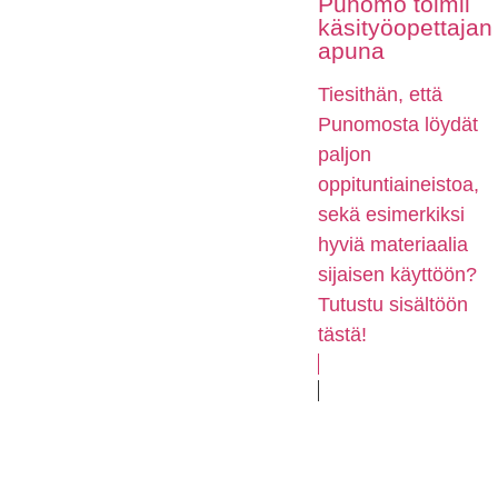
Punomo toimii
käsityöopettajan
apuna
Tiesithän, että
Punomosta löydät
paljon
oppituntiaineistoa,
sekä esimerkiksi
hyviä materiaalia
sijaisen käyttöön?
Tutustu sisältöön
tästä!