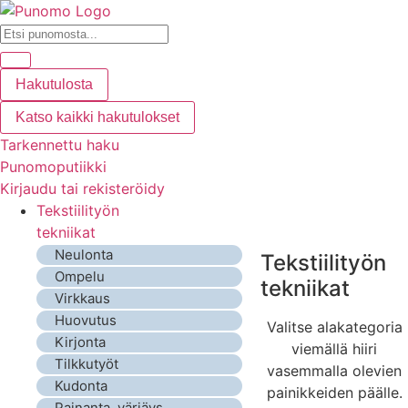
Hakutulosta
Katso kaikki hakutulokset
Tarkennettu haku
Punomoputiikki
Kirjaudu tai rekisteröidy
Tekstiilityön
tekniikat
Neulonta
Tekstiilityön
Ompelu
tekniikat
Virkkaus
Huovutus
Valitse alakategoria
Kirjonta
viemällä hiiri
Tilkkutyöt
vasemmalla olevien
Kudonta
painikkeiden päälle.
Painanta, värjäys