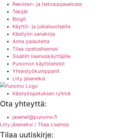
Rekisteri- ja tietosuojaseloste
Tekijät
Blogit
Käyttö- ja julkaisuohjeita
Käsityön sanakirja
Anna palautetta
Tilaa opetuslisenssi
Sisällöt lisenssikäyttäjille
Punomon käyttöehdot
Yhteistyökumppanit
Liity jäseneksi
Käsityöopetuksen ryhmä
Ota yhteyttä:
jasenet@punomo.fi
Liity jäseneksi / Tilaa Lisenssi
Tilaa uutiskirje: