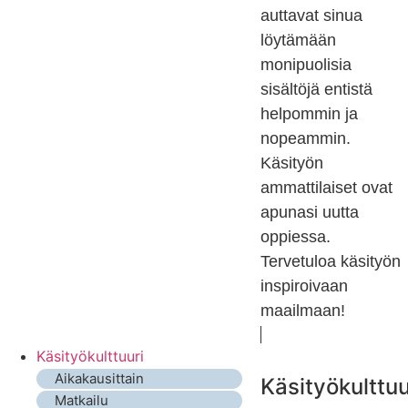
auttavat sinua
löytämään
monipuolisia
sisältöjä entistä
helpommin ja
nopeammin.
Käsityön
ammattilaiset ovat
apunasi uutta
oppiessa.
Tervetuloa käsityön
inspiroivaan
maailmaan!
Käsityökulttuuri
Aikakausittain
Käsityökulttuu
Matkailu