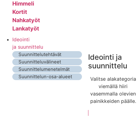
Himmeli
Kortit
Nahkatyöt
Lankatyöt
Ideointi
ja suunnittelu
Suunnittelutehtävät
Ideointi ja
Suunnitteluvälineet
suunnittelu
Suunnittelumenetelmät
Suunnittelun-osa-alueet
Valitse alakategoria
viemällä hiiri
vasemmalla olevien
painikkeiden päälle.