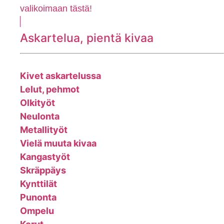
valikoimaan tästä!
Askartelua, pientä kivaa
Kivet askartelussa
Lelut, pehmot
Olkityöt
Neulonta
Metallityöt
Vielä muuta kivaa
Kangastyöt
Skräppäys
Kynttilät
Punonta
Ompelu