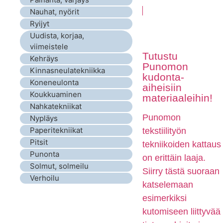
Nauhat, nyörit
Ryijyt
Uudista, korjaa,
viimeistele
Tutustu
Kehräys
Punomon
Kinnasneulatekniikka
kudonta-
Koneneulonta
aiheisiin
Koukkuaminen
materiaaleihin!
Nahkatekniikat
Punomon
Nypläys
Paperitekniikat
tekstiilityön
Pitsit
tekniikoiden kattaus
Punonta
on erittäin laaja.
Solmut, solmeilu
Siirry tästä suoraan
Verhoilu
katselemaan
esimerkiksi
kutomiseen liittyvää