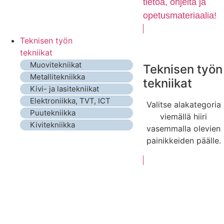
tietoa, ohjeita ja
opetusmateriaalia!
Teknisen työn
tekniikat
Muovitekniikat
Teknisen työn
Metallitekniikka
tekniikat
Kivi- ja lasitekniikat
Elektroniikka, TVT, ICT
Valitse alakategoria
Puutekniikka
viemällä hiiri
Kivitekniikka
vasemmalla olevien
painikkeiden päälle.