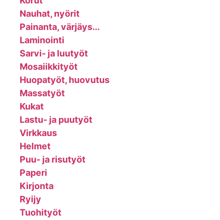
Korut
Nauhat, nyörit
Painanta, värjäys...
Laminointi
Sarvi- ja luutyöt
Mosaiikkityöt
Huopatyöt, huovutus
Massatyöt
Kukat
Lastu- ja puutyöt
Virkkaus
Helmet
Puu- ja risutyöt
Paperi
Kirjonta
Ryijy
Tuohityöt