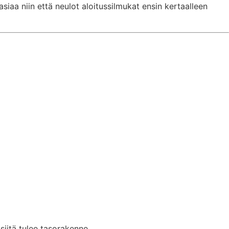
siaa niin että neulot aloitussilmukat ensin kertaalleen
 siitä tulee tasorakenne.