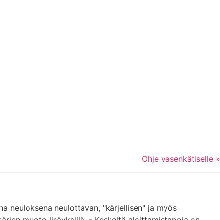
Ohje vasenkätiselle »
una neuloksena neulottavan, "kärjellisen" ja myös
ärjen muoto lisäyksillä. - Keskeltä aloittamistapoja on