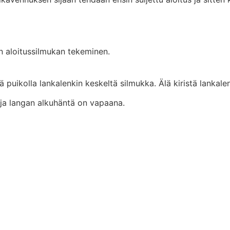
n aloitussilmukan tekeminen.
edä puikolla lankalenkin keskeltä silmukka. Älä kiristä lanka
ja langan alkuhäntä on vapaana.