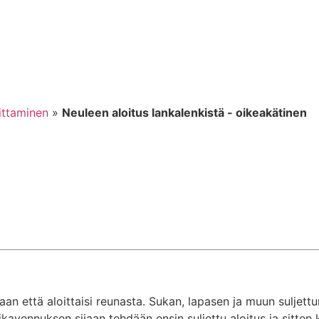
ittaminen
»
Neuleen aloitus lankalenkistä - oikeakätinen
aan että aloittaisi reunasta. Sukan, lapasen ja muun suljett
avennuksen sijaan tehdään ensin suljettu aloitus ja sitten k