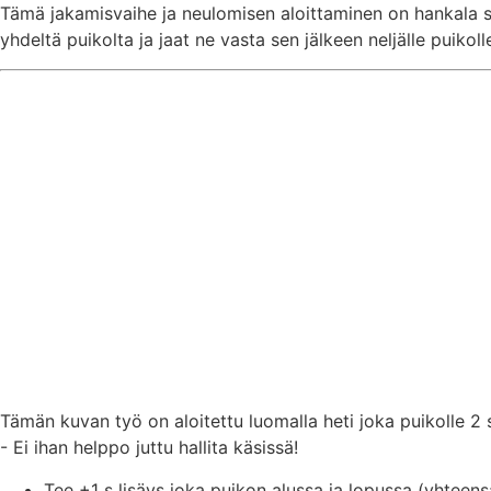
Tämä jakamisvaihe ja neulomisen aloittaminen on hankala sil
yhdeltä puikolta ja jaat ne vasta sen jälkeen neljälle puikoll
Tämän kuvan työ on aloitettu luomalla heti joka puikolle 2 
- Ei ihan helppo juttu hallita käsissä!
Tee +1 s lisäys joka puikon alussa ja lopussa (yhteensä 