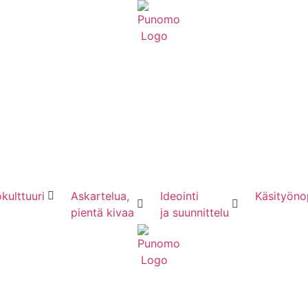
kulttuuri
Askartelua,
Ideointi
Käsityöno
pientä kivaa
ja suunnittelu