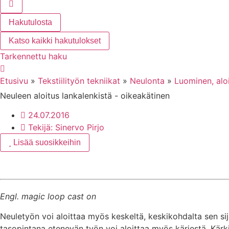
Hakutulosta
Katso kaikki hakutulokset
Tarkennettu haku
Etusivu
»
Tekstiilityön tekniikat
»
Neulonta
»
Luominen, alo
Neuleen aloitus lankalenkistä - oikeakätinen
24.07.2016
Tekijä:
Sinervo Pirjo
Lisää suosikkeihin
Engl. magic loop cast on
Neuletyön voi aloittaa myös keskeltä, keskikohdalta sen sij
tasopintana etenevän työn voi aloittaa myös kärjestä. Kärkik