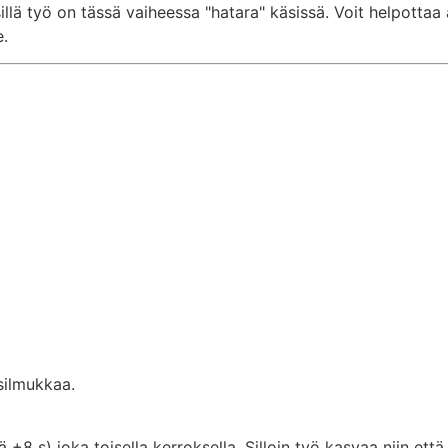
lä työ on tässä vaiheessa "hatara" käsissä. Voit helpottaa a
e.
silmukkaa.
+8 s) joka toisella kerroksella. Silloin työ kasvaa niin että