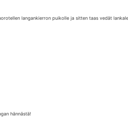
vuorotellen langankierron puikolle ja sitten taas vedät lanka
angan hännästä!