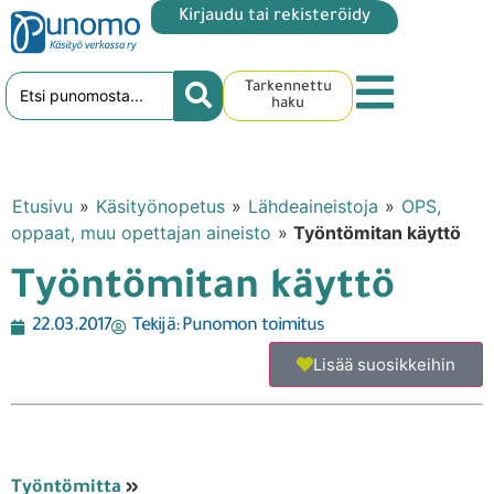
Kirjaudu tai rekisteröidy
Tarkennettu
haku
Etusivu
»
Käsityönopetus
»
Lähdeaineistoja
»
OPS,
oppaat, muu opettajan aineisto
»
Työntömitan käyttö
Työntömitan käyttö
22.03.2017
Tekijä:
Punomon toimitus
Lisää suosikkeihin
Työntömitta
»