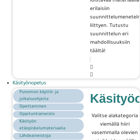
loistavaa materiaalia
erilaisiin
suunnittelumenetelm
liittyen. Tutustu
suunnittelun eri
mahdollisuuksiin
täältä!
Käsityönopetus
Punomon käyttö- ja
Käsityö
julkaisuohjeita
Opettaminen
Oppituntiaineisto
Valitse alakategoria
Käsityön
viemällä hiiri
etäopiskelumateriaalia
vasemmalla olevien
Lähdeaineistoja