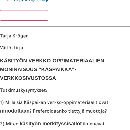
Tekijä:
Kröger Tarja
Lisää suosikkeihin
Tarja Kröger
Väitöskirja
KÄSITYÖN VERKKO-OPPIMATERIAALIEN
MONINAISUUS "KÄSPAIKKA"-
VERKKOSIVUSTOSSA
Tutkimuskysymykset:
1) Millaisia Käspaikan verkko-oppimateriaalit ovat
muodoltaan
? Preferoidaanko tiettyjä muotoja?
käsityön merkityssisällöt
2) Miten
ilmenevät