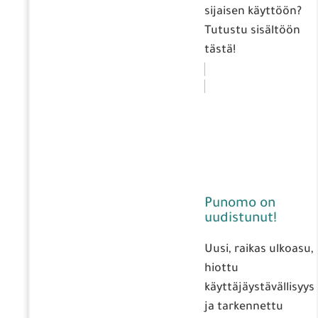
sijaisen käyttöön?
Tutustu sisältöön
tästä!
Punomo on
uudistunut!
Uusi, raikas ulkoasu,
hiottu
käyttäjäystävällisyys
ja tarkennettu