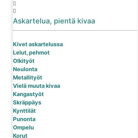
Askartelua, pientä kivaa
Kivet askartelussa
Lelut, pehmot
Olkityöt
Neulonta
Metallityöt
Vielä muuta kivaa
Kangastyöt
Skräppäys
Kynttilät
Punonta
Ompelu
Korut