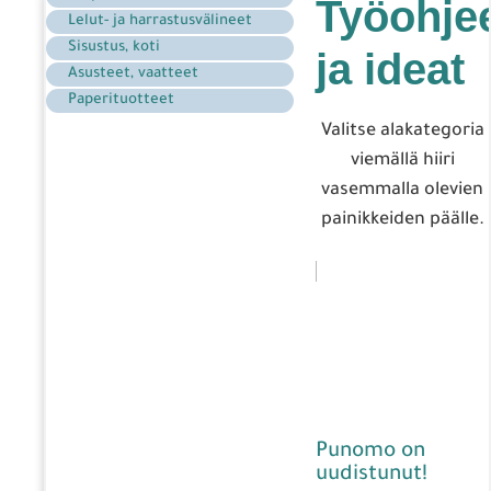
Työohje
Lelut- ja harrastusvälineet
Sisustus, koti
ja ideat
Asusteet, vaatteet
Paperituotteet
Valitse alakategoria
viemällä hiiri
vasemmalla olevien
painikkeiden päälle.
Punomo on
uudistunut!