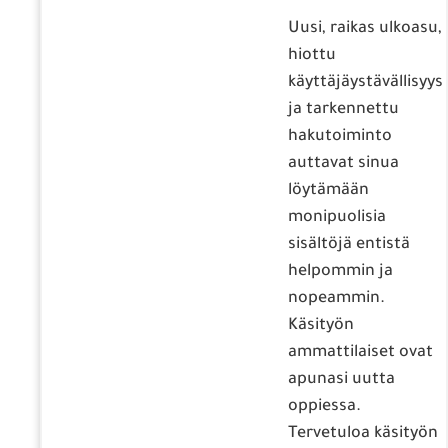
Uusi, raikas ulkoasu,
hiottu
käyttäjäystävällisyys
ja tarkennettu
hakutoiminto
auttavat sinua
löytämään
monipuolisia
sisältöjä entistä
helpommin ja
nopeammin.
Käsityön
ammattilaiset ovat
apunasi uutta
oppiessa.
Tervetuloa käsityön