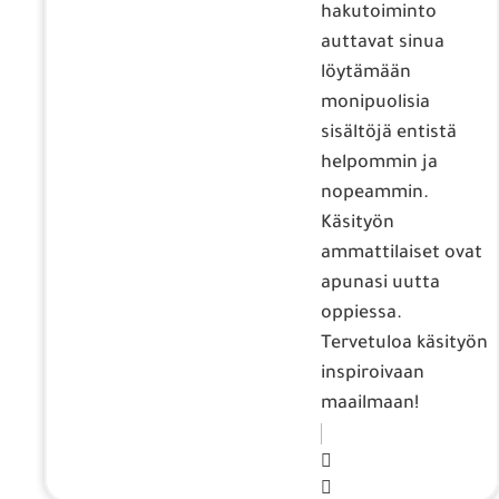
hakutoiminto
auttavat sinua
löytämään
monipuolisia
sisältöjä entistä
helpommin ja
nopeammin.
Käsityön
ammattilaiset ovat
apunasi uutta
oppiessa.
Tervetuloa käsityön
inspiroivaan
maailmaan!