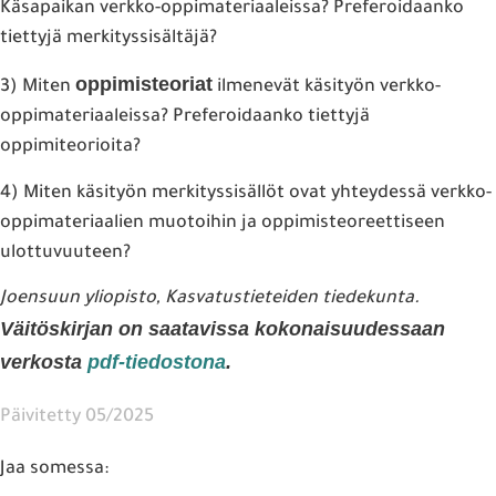
Käsapaikan verkko-oppimateriaaleissa? Preferoidaanko
tiettyjä merkityssisältäjä?
oppimisteoriat
3) Miten
ilmenevät käsityön verkko-
oppimateriaaleissa? Preferoidaanko tiettyjä
oppimiteorioita?
4) Miten käsityön merkityssisällöt ovat yhteydessä verkko-
oppimateriaalien muotoihin ja oppimisteoreettiseen
ulottuvuuteen?
Joensuun yliopisto, Kasvatustieteiden tiedekunta.
Väitöskirjan on saatavissa kokonaisuudessaan
verkosta
pdf-tiedostona
.
Päivitetty 05/2025
Jaa somessa: