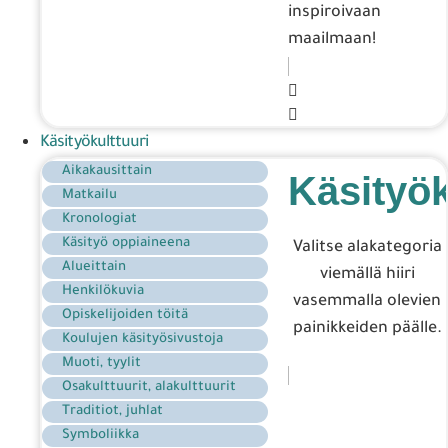
inspiroivaan
maailmaan!
Käsityökulttuuri
Aikakausittain
Käsityök
Matkailu
Kronologiat
Käsityö oppiaineena
Valitse alakategoria
Alueittain
viemällä hiiri
Henkilökuvia
vasemmalla olevien
Opiskelijoiden töitä
painikkeiden päälle.
Koulujen käsityösivustoja
Muoti, tyylit
Osakulttuurit, alakulttuurit
Traditiot, juhlat
Symboliikka