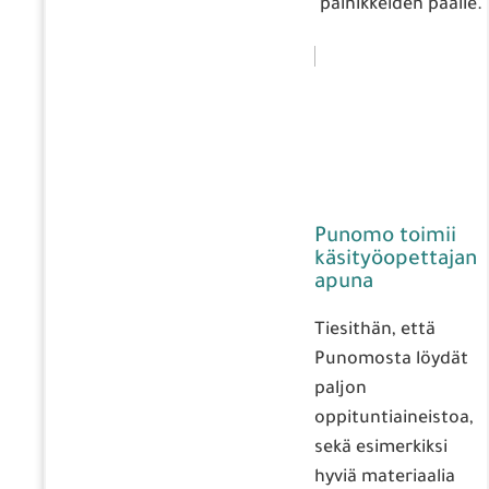
painikkeiden päälle.
Punomo toimii
käsityöopettajan
apuna
Tiesithän, että
Punomosta löydät
paljon
oppituntiaineistoa,
sekä esimerkiksi
hyviä materiaalia