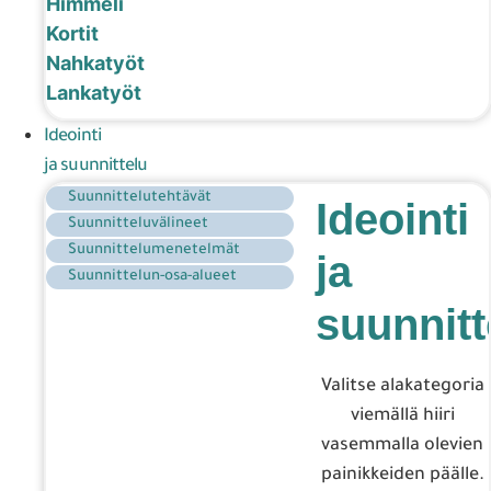
Himmeli
Kortit
Nahkatyöt
Lankatyöt
Ideointi
ja suunnittelu
Suunnittelutehtävät
Ideointi
Suunnitteluvälineet
Suunnittelumenetelmät
ja
Suunnittelun-osa-alueet
suunnitt
Valitse alakategoria
viemällä hiiri
vasemmalla olevien
painikkeiden päälle.