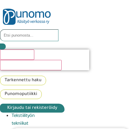
Hakutulosta
Katso kaikki hakutulokset
Tarkennettu haku
Punomoputiikki
Kirjaudu tai rekisteröidy
Tekstiilityön
tekniikat