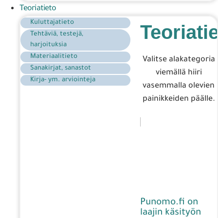
Teoriatieto
Kuluttajatieto
Teoriati
Tehtäviä, testejä,
harjoituksia
Materiaalitieto
Valitse alakategoria
Sanakirjat, sanastot
viemällä hiiri
Kirja- ym. arviointeja
vasemmalla olevien
painikkeiden päälle.
Punomo.fi on
laajin käsityön