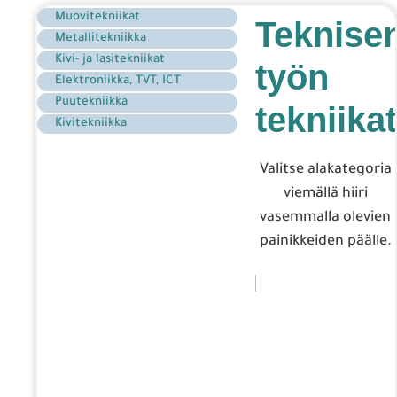
Muovitekniikat
Teknise
Metallitekniikka
Kivi- ja lasitekniikat
työn
Elektroniikka, TVT, ICT
Puutekniikka
tekniikat
Kivitekniikka
Valitse alakategoria
viemällä hiiri
vasemmalla olevien
painikkeiden päälle.