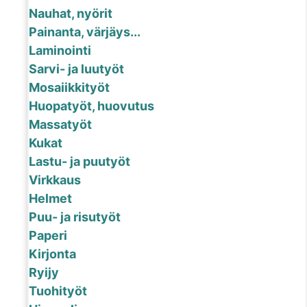
Nauhat, nyörit
Painanta, värjäys...
Laminointi
Sarvi- ja luutyöt
Mosaiikkityöt
Huopatyöt, huovutus
Massatyöt
Kukat
Lastu- ja puutyöt
Virkkaus
Helmet
Puu- ja risutyöt
Paperi
Kirjonta
Ryijy
Tuohityöt