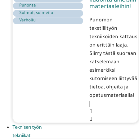
kudonta-aiheisiin
Punonta
materiaaleihin!
Solmut, solmeilu
Punomon
Verhoilu
tekstiilityön
tekniikoiden kattaus
on erittäin laaja.
Siirry tästä suoraan
katselemaan
esimerkiksi
kutomiseen liittyvää
tietoa, ohjeita ja
opetusmateriaalia!
Teknisen työn
tekniikat