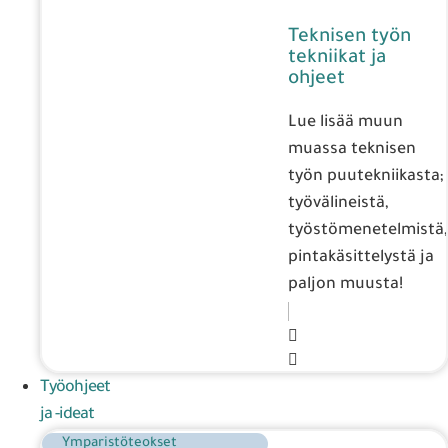
Teknisen työn
tekniikat ja
ohjeet
Lue lisää muun
muassa teknisen
työn puutekniikasta;
työvälineistä,
työstömenetelmistä,
pintakäsittelystä ja
paljon muusta!
Työohjeet
ja -ideat
Ymparistöteokset