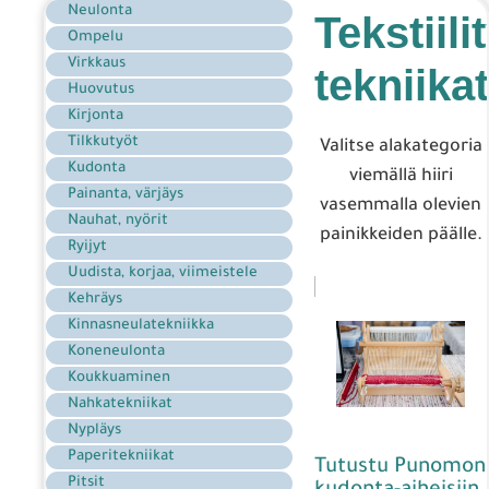
Neulonta
Tekstiili
Ompelu
Virkkaus
tekniikat
Huovutus
Kirjonta
Tilkkutyöt
Valitse alakategoria
Kudonta
viemällä hiiri
Painanta, värjäys
vasemmalla olevien
Nauhat, nyörit
painikkeiden päälle.
Ryijyt
Uudista, korjaa, viimeistele
Kehräys
Kinnasneulatekniikka
Koneneulonta
Koukkuaminen
Nahkatekniikat
Nypläys
Paperitekniikat
Tutustu Punomon
Pitsit