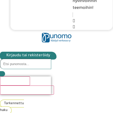
hyvinvoinnin
teemoihin!
Kirjaudu tai rekisteröidy
Hakutulosta
Katso kaikki hakutulokset
Tarkennettu
haku