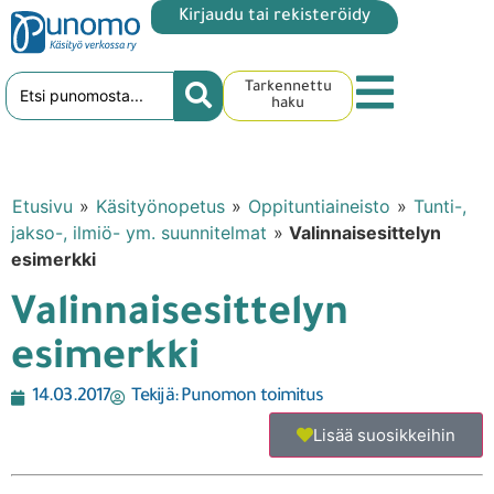
Kirjaudu tai rekisteröidy
Tarkennettu
haku
Etusivu
»
Käsityönopetus
»
Oppituntiaineisto
»
Tunti-,
jakso-, ilmiö- ym. suunnitelmat
»
Valinnaisesittelyn
esimerkki
Valinnaisesittelyn
esimerkki
14.03.2017
Tekijä:
Punomon toimitus
Lisää suosikkeihin