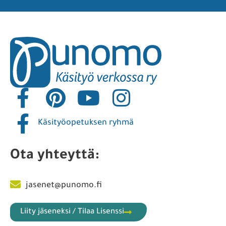
Käsityöopetuksen ryhmä
Ota yhteyttä:
jasenet@punomo.fi
Liity jäseneksi / Tilaa Lisenssi