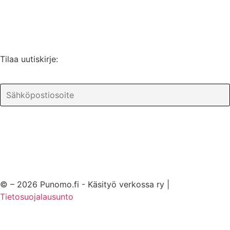
Liity jäseneksi / Tilaa Lisenssi
Tilaa uutiskirje:
© – 2026 Punomo.fi - Käsityö verkossa ry |
Tietosuojalausunto