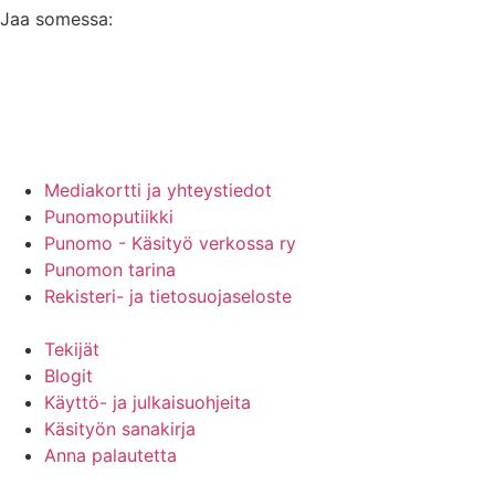
Jaa somessa:
Mainos Punomoon? - tule yhteistyökumppaniksi!
Mediakortti ja yhteystiedot
Punomoputiikki
Punomo - Käsityö verkossa ry
Punomon tarina
Rekisteri- ja tietosuojaseloste
Tekijät
Blogit
Käyttö- ja julkaisuohjeita
Käsityön sanakirja
Anna palautetta