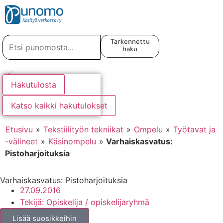
Kirjaudu tai rekisteröidy
Tarkennettu
haku
Hakutulosta
Katso kaikki hakutulokset
Etusivu
»
Tekstiilityön tekniikat
»
Ompelu
»
Työtavat ja
-välineet
»
Käsinompelu
»
Varhaiskasvatus:
Pistoharjoituksia
Varhaiskasvatus: Pistoharjoituksia
27.09.2016
Tekijä:
Opiskelija / opiskelijaryhmä
Lisää suosikkeihin