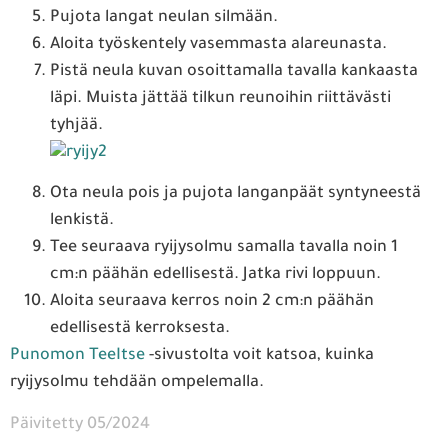
Pujota langat neulan silmään.
Aloita työskentely vasemmasta alareunasta.
Pistä neula kuvan osoittamalla tavalla kankaasta
läpi. Muista jättää tilkun reunoihin riittävästi
tyhjää.
Ota neula pois ja pujota langanpäät syntyneestä
lenkistä.
Tee seuraava ryijysolmu samalla tavalla noin 1
cm:n päähän edellisestä. Jatka rivi loppuun.
Aloita seuraava kerros noin 2 cm:n päähän
edellisestä kerroksesta.
Punomon TeeItse
-sivustolta voit katsoa, kuinka
ryijysolmu tehdään ompelemalla.
Päivitetty 05/2024