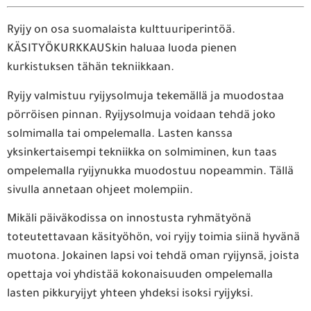
Ryijy on osa suomalaista kulttuuriperintöä.
KÄSITYÖKURKKAUSkin haluaa luoda pienen
kurkistuksen tähän tekniikkaan.
Ryijy valmistuu ryijysolmuja tekemällä ja muodostaa
pörröisen pinnan. Ryijysolmuja voidaan tehdä joko
solmimalla tai ompelemalla. Lasten kanssa
yksinkertaisempi tekniikka on solmiminen, kun taas
ompelemalla ryijynukka muodostuu nopeammin. Tällä
sivulla annetaan ohjeet molempiin.
Mikäli päiväkodissa on innostusta ryhmätyönä
toteutettavaan käsityöhön, voi ryijy toimia siinä hyvänä
muotona. Jokainen lapsi voi tehdä oman ryijynsä, joista
opettaja voi yhdistää kokonaisuuden ompelemalla
lasten pikkuryijyt yhteen yhdeksi isoksi ryijyksi.