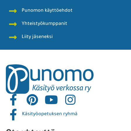
Punomon käyttöehdot
Yhteistyökumppanit
Liity jäseneksi
Käsityöopetuksen ryhmä