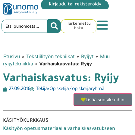
Kirjaudu tai rekisteröidy
Tarkennettu
haku
Etusivu
»
Tekstiilityön tekniikat
»
Ryijyt
»
Muu
ryijytekniikka
»
Varhaiskasvatus: Ryijy
Varhaiskasvatus: Ryijy
27.09.2016
Tekijä:
Opiskelija / opiskelijaryhmä
Lisää suosikkeihin
KÄSITYÖKURKKAUS
Käsityön opetusmateriaalia varhaiskasvatukseen