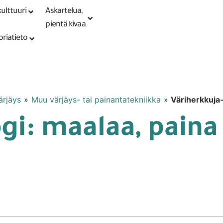
ulttuuri
Askartelua,
Kirjaudu tai
Punomoputiikki
rekisteröidy
pientä kivaa
oriatieto
ärjäys
»
Muu värjäys- tai painantatekniikka
»
Väriherkkuja-
gi: maalaa, paina 