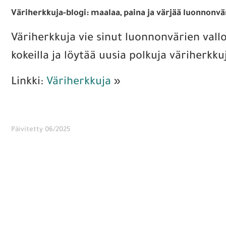
Väriherkkuja-blogi: maalaa, paina ja värjää luonnonvä
Väriherkkuja vie sinut luonnonvärien vallo
kokeilla ja löytää uusia polkuja väriherkku
Linkki:
Väriherkkuja
»
Päivitetty 06/2025