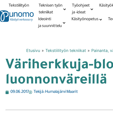
Tekstiilityön
Teknisen työn
Työohjeet
Käsityök
Tarkennettu
haku
tekniikat
tekniikat
ja -ideat
Ideointi
Käsityönopetus
Te
ja suunnittelu
Etusivu
»
Tekstiilityön tekniikat
»
Painanta, v
Väriherkkuja-blo
luonnonväreillä
09.06.2017
Tekijä:
Humalajärvi Maarit