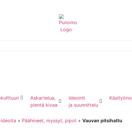
kulttuuri
Askartelua,
Ideointi
Käsityöno
pientä kivaa
ja suunnittelu
-ideoita
»
Päähineet, myssyt, pipot
»
Vauvan pitsihattu