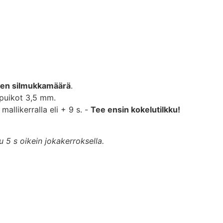
llinen silmukkamäärä
.
 puikot 3,5 mm.
llikerralla eli + 9 s. -
Tee ensin kokelutilkku!
 5 s oikein jokakerroksella.