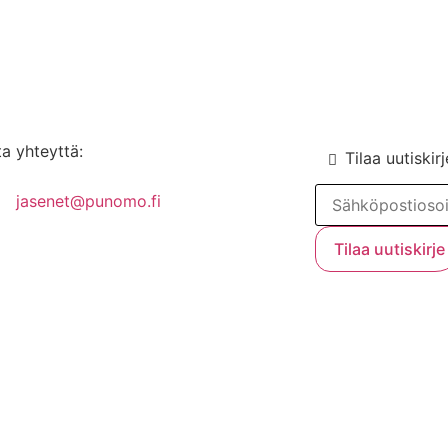
a yhteyttä:
Tilaa uutiskirj
jasenet@punomo.fi
Liity jäseneksi / Tilaa Lisenssi