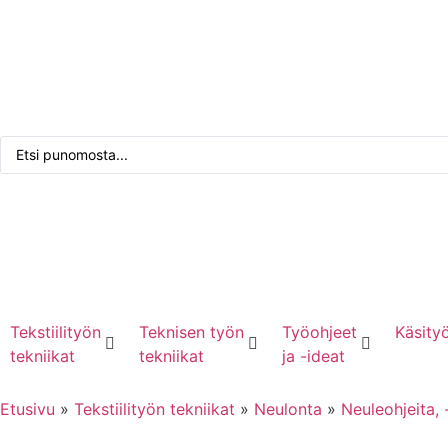
Tarkennettu haku
Punomoputiikki
Kirjaudu tai rekisteröidy
Tekstiilityön
Teknisen työn
Työohjeet
Käsityö
tekniikat
tekniikat
ja -ideat
Etusivu
»
Tekstiilityön tekniikat
»
Neulonta
»
Neuleohjeita, 