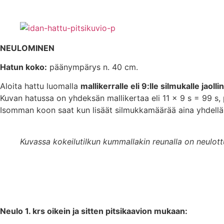
NEULOMINEN
Hatun koko:
päänympärys n. 40 cm.
Aloita hattu luomalla
mallikerralle eli 9:lle silmukalle jao
Kuvan hatussa on yhdeksän mallikertaa eli 11 x 9 s = 99 s,
Isomman koon saat kun lisäät silmukkamäärää aina yhdellä ma
Kuvassa kokeilutilkun kummallakin reunalla on neulottu
Neulo 1. krs oikein ja sitten pitsikaavion mukaan: