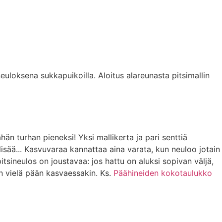
euloksena sukkapuikoilla. Aloitus alareunasta pitsimallin
ähän turhan pieneksi! Yksi mallikerta ja pari senttiä
 lisää... Kasvuvaraa kannattaa aina varata, kun neuloo jotain
 pitsineulos on joustavaa: jos hattu on aluksi sopivan väljä,
n vielä pään kasvaessakin. Ks.
Päähineiden kokotaulukko