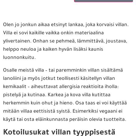
Olen jo jonkun aikaa etsinyt lankaa, joka korvaisi villan.
Villa ei sovi kaikille vaikka onkin materiaalina
ylivertainen. Onhan se pehmeä, lämmittävä, joustava,
helppo neuloa ja kaiken hyvän lisäksi kaunis
luonnonkuitu.
Osalle meistä villa – tai paremminkin villan sisältämä
lanoliini ja myös jotkut teollisesti käsitellyn villan
kemikaalit – aiheuttavat allergisia reaktioita iholla:
pistelyä ja kutinaa. Karkea ja kova villa kutittaa
herkemmin kuin ohut ja hieno. Osa taas ei voi käyttää
mitään villaa eettisistä syistä. Esimerkiksi vegaani ei
käytä tai osta eläinkunnasta peräisin olevia tuotteita.
Kotoilusukat villan tyyppisestä