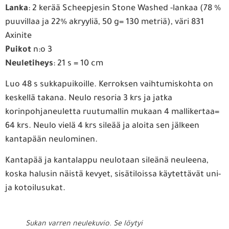
Lanka
: 2 kerää Scheepjesin Stone Washed -lankaa (78 %
puuvillaa ja 22% akryyliä, 50 g= 130 metriä), väri 831
Axinite
Puikot
n:o 3
Neuletiheys
: 21 s = 10 cm
Luo 48 s sukkapuikoille. Kerroksen vaihtumiskohta on
keskellä takana. Neulo resoria 3 krs ja jatka
korinpohjaneuletta ruutumallin mukaan 4 mallikertaa=
64 krs. Neulo vielä 4 krs sileää ja aloita sen jälkeen
kantapään neulominen.
Kantapää ja kantalappu neulotaan sileänä neuleena,
koska halusin näistä kevyet, sisätiloissa käytettävät uni-
ja kotoilusukat.
Sukan varren neulekuvio. Se löytyi