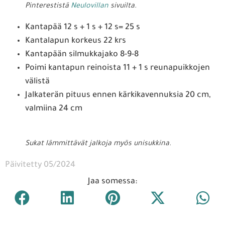
Pinterestistä
Neulovillan
sivuilta.
Kantapää 12 s + 1 s + 12 s= 25 s
Kantalapun korkeus 22 krs
Kantapään silmukkajako 8-9-8
Poimi kantapun reinoista 11 + 1 s reunapuikkojen
välistä
Jalkaterän pituus ennen kärkikavennuksia 20 cm,
valmiina 24 cm
Sukat lämmittävät jalkoja myös unisukkina.
Päivitetty 05/2024
Jaa somessa: