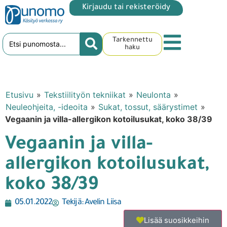
Kirjaudu tai rekisteröidy
Tarkennettu
haku
Etusivu
»
Tekstiilityön tekniikat
»
Neulonta
»
Neuleohjeita, -ideoita
»
Sukat, tossut, säärystimet
»
Vegaanin ja villa-allergikon kotoilusukat, koko 38/39
Vegaanin ja villa-
allergikon kotoilusukat,
koko 38/39
05.01.2022
Tekijä:
Avelin Liisa
Lisää suosikkeihin