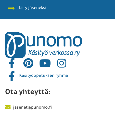
Liity jäseneksi
Käsityöopetuksen ryhmä
Ota yhteyttä:
jasenet@punomo.fi