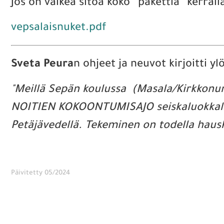
Jos on vaikea sitoa koko ”pakettia” kerralla
vepsalaisnuket.pdf
Sveta Peura
n ohjeet ja neuvot kirjoitti yl
"Meillä Sepän koulussa (Masala/Kirkkonu
NOITIEN KOKOONTUMISAJO seiskaluokkalaist
Petäjävedellä. Tekeminen on todella haus
Päivitetty 05/2024