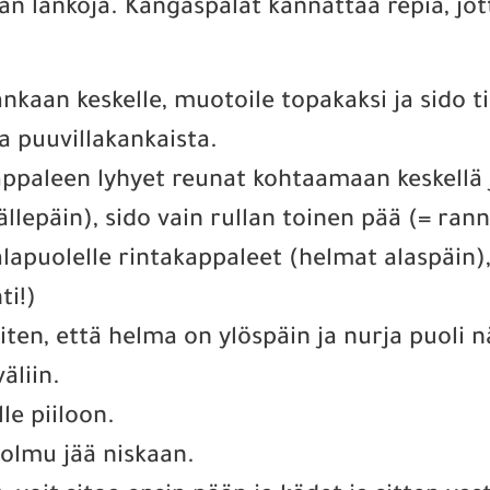
an lankoja. Kangaspalat kannattaa repiä, jot
nkaan keskelle, muotoile topakaksi ja sido t
a puuvillakankaista.
appaleen lyhyet reunat kohtaamaan keskellä j
ällepäin), sido vain rullan toinen pää (= ran
alapuolelle rintakappaleet (helmat alaspäin),
ti!)
iten, että helma on ylöspäin ja nurja puoli nä
äliin.
le piiloon.
 solmu jää niskaan.