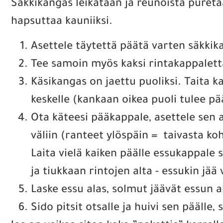
Säkkikangas leikataan ja reunoista pureta
hapsuttaa kauniiksi.
Asettele täytettä päätä varten säkkika
Tee samoin myös kaksi rintakappalett
Käsikangas on jaettu puoliksi. Taita k
keskelle (kankaan oikea puoli tulee pä
Ota käteesi pääkappale, asettele sen 
väliin (ranteet ylöspäin = taivasta koh
Laita vielä kaiken päälle essukappale s
ja tiukkaan rintojen alta - essukin jää v
Laske essu alas, solmut jäävät essun al
Sido pitsit otsalle ja huivi sen päälle,