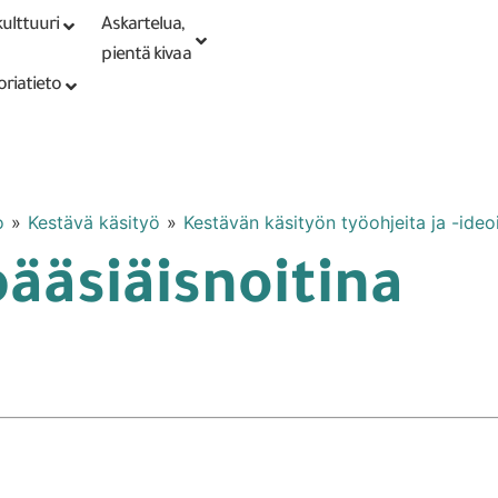
ulttuuri
Askartelua,
Kirjaudu tai
Punomoputiikki
rekisteröidy
pientä kivaa
oriatieto
o
»
Kestävä käsityö
»
Kestävän käsityön työohjeita ja -ideo
ääsiäisnoitina