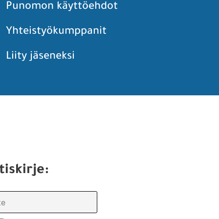
Punomon käyttöehdot
Yhteistyökumppanit
Liity jäseneksi
tiskirje: