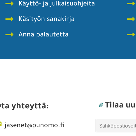
Käyttö- ja julkaisuohjeita
Käsityön sanakirja
Anna palautetta
Tilaa uu
ta yhteyttä:
jasenet@punomo.fi