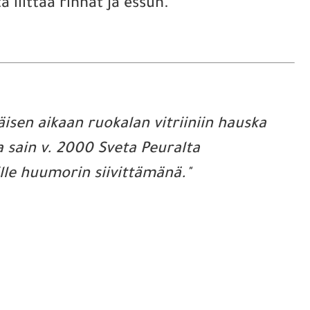
a liittää rinnat ja essun.
sen aikaan ruokalan vitriiniin hauska
 sain v. 2000 Sveta Peuralta
lle huumorin siivittämänä."