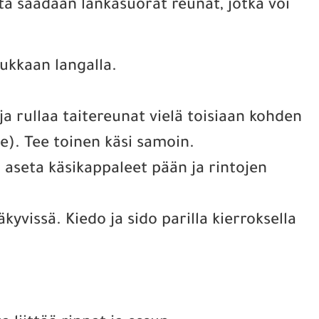
ta saadaan lankasuorat reunat, jotka voi
iukkaan langalla.
a rullaa taitereunat vielä toisiaan kohden
ne). Tee toinen käsi samoin.
 aseta käsikappaleet pään ja rintojen
kyvissä. Kiedo ja sido parilla kierroksella