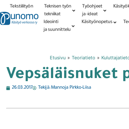
Tekstiilityön
Teknisen työn
Työohjeet
Käsityök
Tarkennettu
haku
tekniikat
tekniikat
ja -ideat
Ideointi
Käsityönopetus
Te
ja suunnittelu
Etusivu
»
Teoriatieto
»
Kuluttajatiet
Vepsäläisnuket p
26.03.2017
Tekijä:
Mannoja Pirkko-Liisa