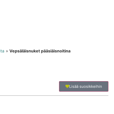
ita
»
Vepsäläisnuket pääsiäisnoitina
Lisää suosikkeihin