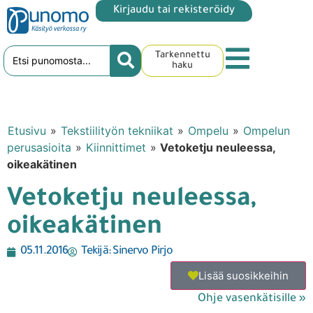
Kirjaudu tai rekisteröidy
Tarkennettu
haku
Etusivu
»
Tekstiilityön tekniikat
»
Ompelu
»
Ompelun
perusasioita
»
Kiinnittimet
»
Vetoketju neuleessa,
oikeakätinen
Vetoketju neuleessa,
oikeakätinen
05.11.2016
Tekijä:
Sinervo Pirjo
Lisää suosikkeihin
Ohje vasenkätisille »