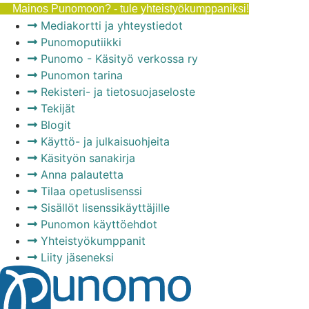
Mainos Punomoon? - tule yhteistyökumppaniksi!
Mediakortti ja yhteystiedot
Punomoputiikki
Punomo - Käsityö verkossa ry
Punomon tarina
Rekisteri- ja tietosuojaseloste
Tekijät
Blogit
Käyttö- ja julkaisuohjeita
Käsityön sanakirja
Anna palautetta
Tilaa opetuslisenssi
Sisällöt lisenssikäyttäjille
Punomon käyttöehdot
Yhteistyökumppanit
Liity jäseneksi