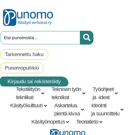
Tarkennettu haku
Punomoputiikki
Kirjaudu tai rekisteröidy
Tekstiilityön
Teknisen työn
Työohjeet
tekniikat
tekniikat
ja -ideat
Käsityökulttuuri
Askartelua,
Ideointi
pientä kivaa
ja suunnittelu
Käsityönopetus
Teoriatieto