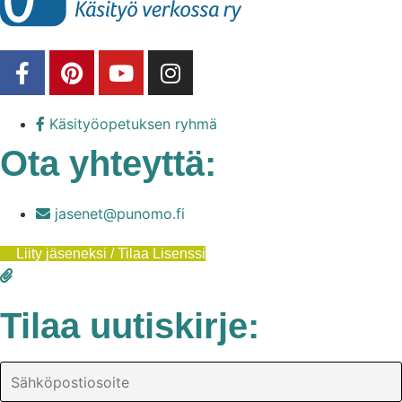
Käsityöopetuksen ryhmä
Ota yhteyttä:
jasenet@punomo.fi
Liity jäseneksi / Tilaa Lisenssi
Tilaa uutiskirje: