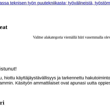
sa teknisen työn puutekniikasta; työvälineistä, työstöme
eat
Valitse alakategoria viemällä hiiri vasemmalla ole
stunut!
u, hiottu käyttäjäystävällisyys ja tarkennettu hakutoimint
mmin. Käsityön ammattilaiset ovat apunasi uutta oppies
ri