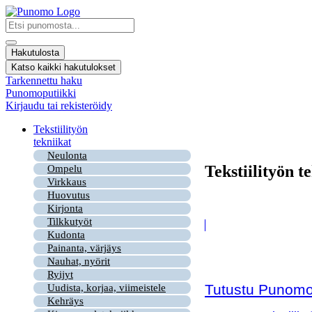
Mene
sisältöön
Search
...
Hakutulosta
Katso kaikki hakutulokset
Tarkennettu haku
Punomoputiikki
Kirjaudu tai rekisteröidy
Tekstiilityön
tekniikat
Neulonta
Tekstiilityön t
Ompelu
Virkkaus
Huovutus
Kirjonta
Tilkkutyöt
Kudonta
Painanta, värjäys
Nauhat, nyörit
Ryijyt
Tutustu Punomon
Uudista, korjaa, viimeistele
Kehräys