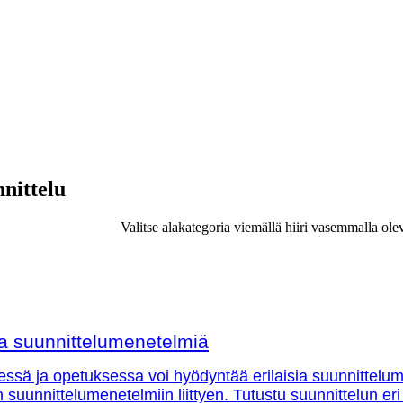
nnittelu
Valitse alakategoria viemällä hiiri vasemmalla ole
sia suunnittelumenetelmiä
essä ja opetuksessa voi hyödyntää erilaisia suunnittelu
in suunnittelumenetelmiin liittyen. Tutustu suunnittelun eri