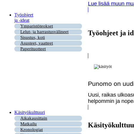
Lue lisää muun muas
Työohjeet
ja -ideat
Ymparistöteokset
Työohjeet ja id
Lelut- ja harrastusvälineet
Sisustus, koti
Asusteet, vaatteet
Paperituotteet
Punomo on uudi
Uusi, raikas ulkoas
helpommin ja nopea
Käsityökulttuuri
Aikakausittain
Käsityökulttuu
Matkailu
Kronologiat