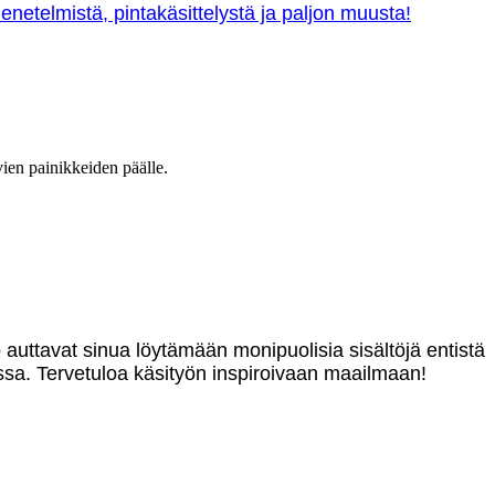
netelmistä, pintakäsittelystä ja paljon muusta!
vien painikkeiden päälle.
o auttavat sinua löytämään monipuolisia sisältöjä entistä
sa. Tervetuloa käsityön inspiroivaan maailmaan!