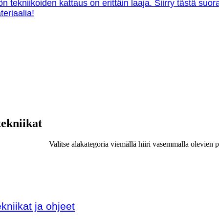
ön tekniikoiden kattaus on erittäin laaja. Siirry tästä su
teriaalia!
tekniikat
Valitse alakategoria viemällä hiiri vasemmalla olevien p
kniikat ja ohjeet