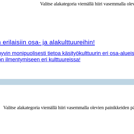
Valitse alakategoria viemällä hiiri vasemmalla ole
erilaisiin osa- ja alakulttuureihin!
vin monipuolisesti tietoa käsityökulttuurin eri osa-aluei
yön ilmentymiseen eri kulttuureissa!
Valitse alakategoria viemällä hiiri vasemmalla olevien painikkeiden pä