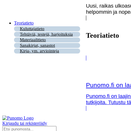
Uusi, raikas ulkoas
helpommin ja nopea
Teoriatieto
Kuluttajatieto
Teoriatieto
Tehtäviä, testejä, harjoituksia
Materiaalitieto
Sanakirjat, sanastot
Kirja- ym. arviointeja
Punomo.fi on la
Punomo.fi on laajin
tutkijoita. Tutustu
Kirjaudu tai rekisteröidy
Search