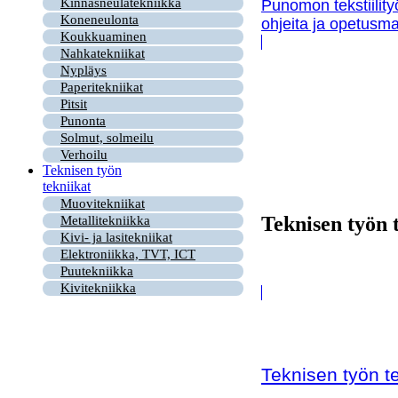
Kinnasneulatekniikka
Punomon tekstiility
Koneneulonta
ohjeita ja opetusma
Koukkuaminen
Nahkatekniikat
Nypläys
Paperitekniikat
Pitsit
Punonta
Solmut, solmeilu
Verhoilu
Teknisen työn
tekniikat
Muovitekniikat
Teknisen työn 
Metallitekniikka
Kivi- ja lasitekniikat
Elektroniikka, TVT, ICT
Puutekniikka
Kivitekniikka
Teknisen työn te