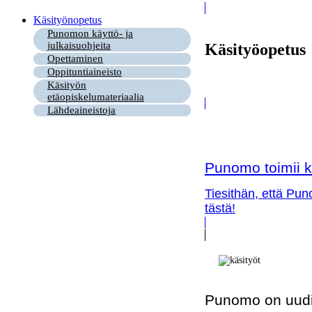
Käsityönopetus
Punomon käyttö- ja
julkaisuohjeita
Käsityöopetus
Opettaminen
Oppituntiaineisto
Käsityön
etäopiskelumateriaalia
Lähdeaineistoja
Punomo toimii k
Tiesithän, että Pun
tästä!
Punomo on uudi