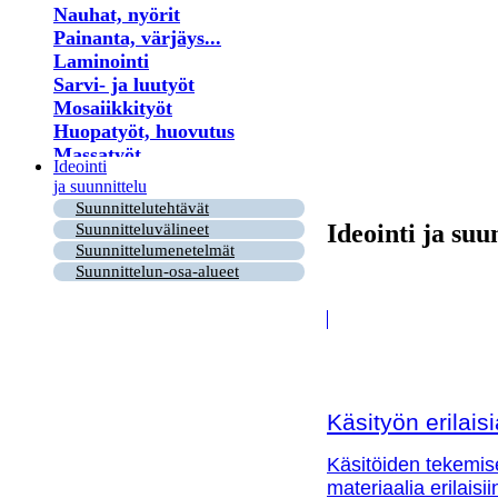
Nauhat, nyörit
Painanta, värjäys...
Laminointi
Sarvi- ja luutyöt
Mosaiikkityöt
Huopatyöt, huovutus
Massatyöt
Ideointi
Kukat
ja suunnittelu
Lastu- ja puutyöt
Suunnittelutehtävät
Virkkaus
Ideointi ja suu
Suunnitteluvälineet
Helmet
Suunnittelumenetelmät
Puu- ja risutyöt
Suunnittelun-osa-alueet
Paperi
Kirjonta
Ryijy
Tuohityöt
Himmeli
Kortit
Käsityön erilai
Nahkatyöt
Lankatyöt
Käsitöiden tekemis
materiaalia erilaisi