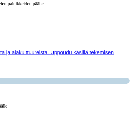
vien painikkeiden päälle.
sta ja alakulttuureista. Uppoudu käsillä tekemisen
älle.