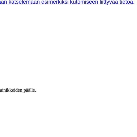
oraan katselemaan esimerkiksi kutomiseen liittyvää tietoa,
ainikkeiden päälle.