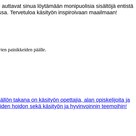
o auttavat sinua löytämään monipuolisia sisältöjä entistä
sa. Tervetuloa käsityön inspiroivaan maailmaan!
vien painikkeiden päälle.
lön takana on käsityön opettajia, alan opiskelijoita ja
tteiden hoidon sekä käsityön ja hyvinvoinnin teemoihin!