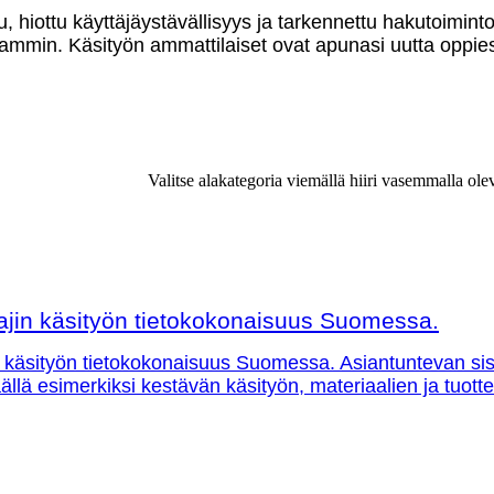
u, hiottu käyttäjäystävällisyys ja tarkennettu hakutoimint
mmin. Käsityön ammattilaiset ovat apunasi uutta oppies
Valitse alakategoria viemällä hiiri vasemmalla ole
ajin käsityön tietokokonaisuus Suomessa.
 käsityön tietokokonaisuus Suomessa. Asiantuntevan sisäl
 täällä esimerkiksi kestävän käsityön, materiaalien ja tuo