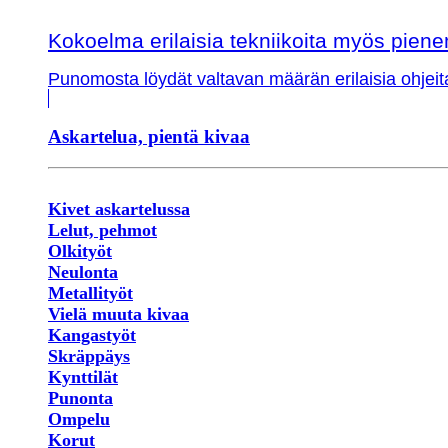
Kokoelma erilaisia tekniikoita myös piene
Punomosta löydät valtavan määrän erilaisia ohjeit
Askartelua, pientä kivaa
Kivet askartelussa
Lelut, pehmot
Olkityöt
Neulonta
Metallityöt
Vielä muuta kivaa
Kangastyöt
Skräppäys
Kynttilät
Punonta
Ompelu
Korut