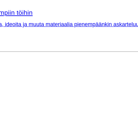
mpiin töihin
a, ideoita ja muuta materiaalia pienempäänkin askarteluu