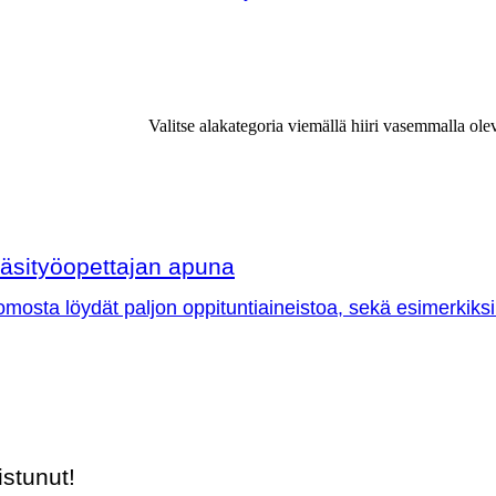
Valitse alakategoria viemällä hiiri vasemmalla ole
äsityöopettajan apuna
omosta löydät paljon oppituntiaineistoa, sekä esimerkiksi
stunut!