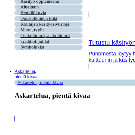
Käsityö oppiaineena
Alueittain
Henkilökuvia
Opiskelijoiden töitä
Koulujen käsityösivustoja
Muoti, tyylit
Osakulttuurit, alakulttuurit
Tutustu käsityön 
Traditiot, juhlat
Symboliikka
Punomosta löytyy hy
kulttuuriin ja käsit
Askartelua,
pientä kivaa
Askartelua, pientä kivaa
Askartelua, pientä kivaa