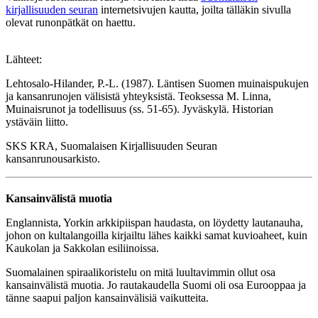
kirjallisuuden seuran
internetsivujen kautta, joilta tälläkin sivulla
olevat runonpätkät on haettu.
Lähteet:
Lehtosalo-Hilander, P.-L. (1987). Läntisen Suomen muinaispukujen
ja kansanrunojen välisistä yhteyksistä. Teoksessa M. Linna,
Muinaisrunot ja todellisuus (ss. 51-65). Jyväskylä. Historian
ystäväin liitto.
SKS KRA, Suomalaisen Kirjallisuuden Seuran
kansanrunousarkisto.
Kansainvälistä muotia
Englannista, Yorkin arkkipiispan haudasta, on löydetty lautanauha,
johon on kultalangoilla kirjailtu lähes kaikki samat kuvioaheet, kuin
Kaukolan ja Sakkolan esiliinoissa.
Suomalainen spiraalikoristelu on mitä luultavimmin ollut osa
kansainvälistä muotia. Jo rautakaudella Suomi oli osa Eurooppaa ja
tänne saapui paljon kansainvälisiä vaikutteita.