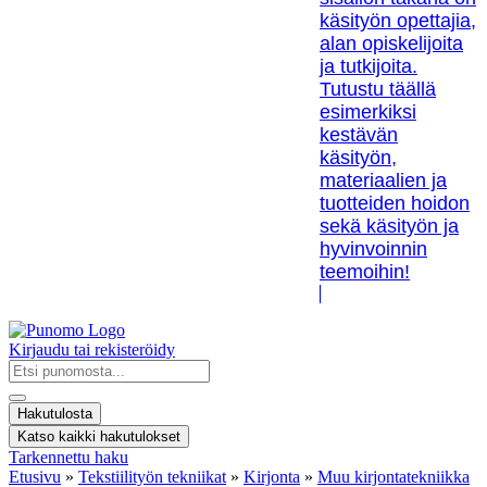
käsityön opettajia,
alan opiskelijoita
ja tutkijoita.
Tutustu täällä
esimerkiksi
kestävän
käsityön,
materiaalien ja
tuotteiden hoidon
sekä käsityön ja
hyvinvoinnin
teemoihin!
Kirjaudu tai rekisteröidy
Search
...
Hakutulosta
Katso kaikki hakutulokset
Tarkennettu haku
Etusivu
»
Tekstiilityön tekniikat
»
Kirjonta
»
Muu kirjontatekniikka