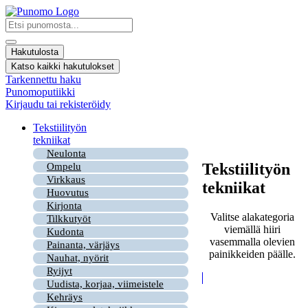
Mene
sisältöön
Search
...
Hakutulosta
Katso kaikki hakutulokset
Tarkennettu haku
Punomoputiikki
Kirjaudu tai rekisteröidy
Tekstiilityön
tekniikat
Neulonta
Tekstiilityön
Ompelu
Virkkaus
tekniikat
Huovutus
Kirjonta
Valitse alakategoria
Tilkkutyöt
viemällä hiiri
Kudonta
vasemmalla olevien
Painanta, värjäys
painikkeiden päälle.
Nauhat, nyörit
Ryijyt
Uudista, korjaa, viimeistele
Kehräys