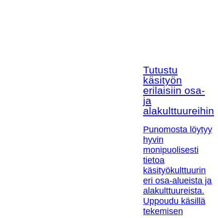
Tutustu
käsityön
erilaisiin osa-
ja
alakulttuureihin!
Punomosta löytyy
hyvin
monipuolisesti
tietoa
käsityökulttuurin
eri osa-alueista ja
alakulttuureista.
Uppoudu käsillä
tekemisen