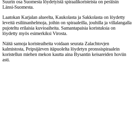
Suurin osa Suomesta löydetyistä spiraalikoristeista on peräisin
Länsi-Suomesta.
Laatokan Karjalan alueelta, Kaukolasta ja Sakkolasta on löydetty
leveitä esiliinanhelmoja, joihin on spiraaleilla, jouhilla ja villalangalla
pujoteltu erilaisia kuvioaiheita. Samantapaisia koristuksia on
löydetty myös esimerkiksi Virosta.
Näitä samoja koristeaiheita voidaan seurata Zalachtovjen
kalmistosta, Peipsijärven itäpuolelta löydetyn pronssispiraalein
koristellun miehen mekon kautta aina Bysantin keisareiden hoviin
asti.