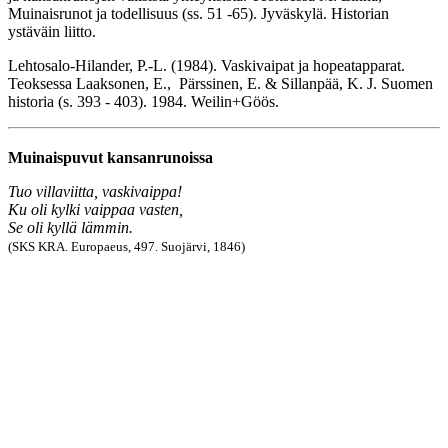
Muinaisrunot ja todellisuus (ss. 51 -65). Jyväskylä. Historian
ystäväin liitto.
Lehtosalo-Hilander, P.-L. (1984). Vaskivaipat ja hopeatapparat.
Teoksessa Laaksonen, E., Pärssinen, E. & Sillanpää, K. J. Suomen
historia (s. 393 - 403). 1984. Weilin+Göös.
Muinaispuvut kansanrunoissa
Tuo villaviitta, vaskivaippa!
Ku oli kylki vaippaa vasten,
Se oli kyllä lämmin.
(SKS KRA. Europaeus, 497. Suojärvi, 1846)