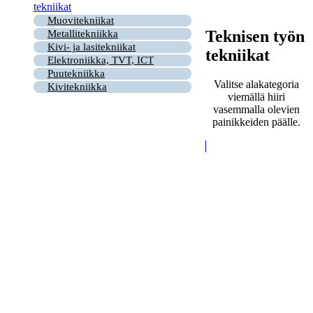
tekniikat
Muovitekniikat
Teknisen työn
Metallitekniikka
Kivi- ja lasitekniikat
tekniikat
Elektroniikka, TVT, ICT
Puutekniikka
Valitse alakategoria
Kivitekniikka
viemällä hiiri
vasemmalla olevien
painikkeiden päälle.