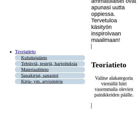
ammattilaiset ovat
apunasi uutta
oppiessa.
Tervetuloa
käsityön
inspiroivaan
maailmaan!
Teoriatieto
Kuluttajatieto
Teoriatieto
Tehtäviä, testejä, harjoituksia
Materiaalitieto
Sanakirjat, sanastot
Valitse alakategoria
Kirja- ym. arviointeja
viemällä hiiri
vasemmalla olevien
painikkeiden päälle.