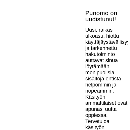
Punomo on
uudistunut!
Uusi, raikas
ulkoasu, hiottu
käyttäjäystävällisy
ja tarkennettu
hakutoiminto
auttavat sinua
löytämään
monipuolisia
sisältöjä entistä
helpommin ja
nopeammin.
Käsityön
ammattilaiset ovat
apunasi uutta
oppiessa.
Tervetuloa
käsityön