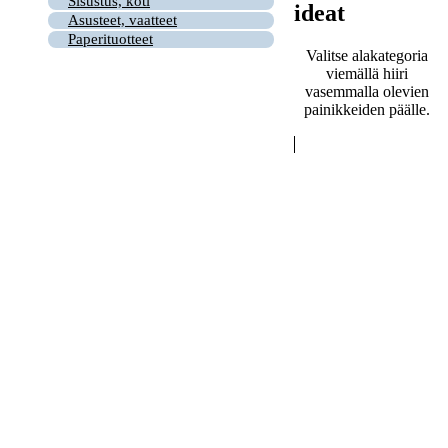
Sisustus, koti
ideat
Asusteet, vaatteet
Paperituotteet
Valitse alakategoria
viemällä hiiri
vasemmalla olevien
painikkeiden päälle.