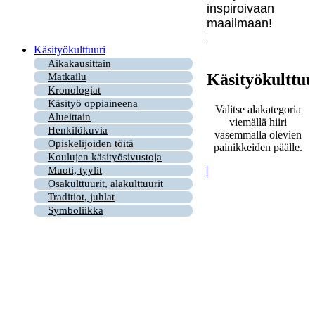
inspiroivaan
maailmaan!
Käsityökulttuuri
Aikakausittain
Käsityökulttuu
Matkailu
Kronologiat
Käsityö oppiaineena
Valitse alakategoria
Alueittain
viemällä hiiri
Henkilökuvia
vasemmalla olevien
Opiskelijoiden töitä
painikkeiden päälle.
Koulujen käsityösivustoja
Muoti, tyylit
Osakulttuurit, alakulttuurit
Traditiot, juhlat
Symboliikka