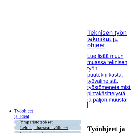
Teknisen työn
tekniikat ja
ohjeet
Lue lisää muun
muassa teknisen
työn
puutekniikasta;
työvälineistä,
työstömenetelmistä
pintakäsittelystä
ja paljon muusta!
Työohjeet
ja -ideat
Ymparistöteokset
Työohjeet ja
Lelut- ja harrastusvälineet