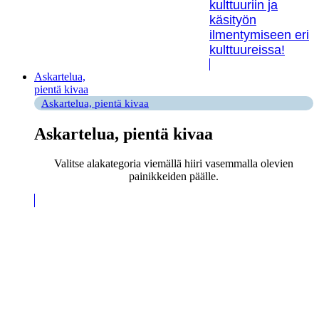
kulttuuriin ja
käsityön
ilmentymiseen eri
kulttuureissa!
Askartelua,
pientä kivaa
Askartelua, pientä kivaa
Askartelua, pientä kivaa
Valitse alakategoria viemällä hiiri vasemmalla olevien
painikkeiden päälle.