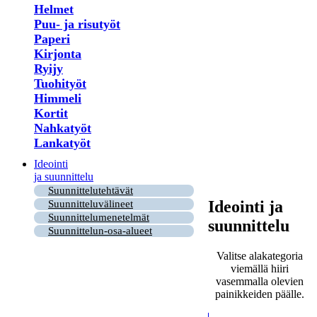
Helmet
Puu- ja risutyöt
Paperi
Kirjonta
Ryijy
Tuohityöt
Himmeli
Kortit
Nahkatyöt
Lankatyöt
Ideointi
ja suunnittelu
Suunnittelutehtävät
Ideointi ja
Suunnitteluvälineet
Suunnittelumenetelmät
suunnittelu
Suunnittelun-osa-alueet
Valitse alakategoria
viemällä hiiri
vasemmalla olevien
painikkeiden päälle.