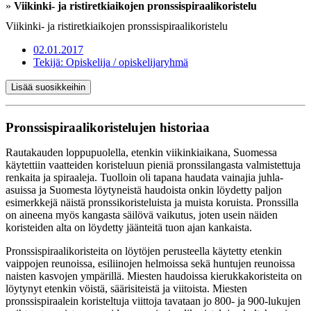
»
Viikinki- ja ristiretkiaikojen pronssispiraalikoristelu
Viikinki- ja ristiretkiaikojen pronssispiraalikoristelu
02.01.2017
Tekijä:
Opiskelija / opiskelijaryhmä
Lisää suosikkeihin
Pronssispiraalikoristelujen historiaa
Rautakauden loppupuolella, etenkin viikinkiaikana, Suomessa
käytettiin vaatteiden koristeluun pieniä pronssilangasta valmistettuja
renkaita ja spiraaleja. Tuolloin oli tapana haudata vainajia juhla-
asuissa ja Suomesta löytyneistä haudoista onkin löydetty paljon
esimerkkejä näistä pronssikoristeluista ja muista koruista. Pronssilla
on aineena myös kangasta säilövä vaikutus, joten usein näiden
koristeiden alta on löydetty jäänteitä tuon ajan kankaista.
Pronssispiraalikoristeita on löytöjen perusteella käytetty etenkin
vaippojen reunoissa, esiliinojen helmoissa sekä huntujen reunoissa
naisten kasvojen ympärillä. Miesten haudoissa kierukkakoristeita on
löytynyt etenkin vöistä, säärisiteistä ja viitoista. Miesten
pronssispiraalein koristeltuja viittoja tavataan jo 800- ja 900-lukujen