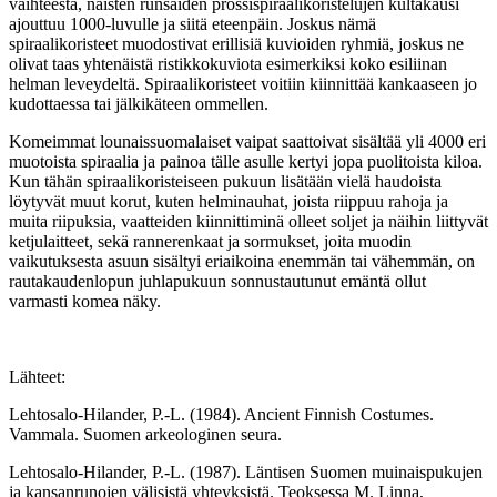
vaihteesta, naisten runsaiden prossispiraalikoristelujen kultakausi
ajouttuu 1000-luvulle ja siitä eteenpäin. Joskus nämä
spiraalikoristeet muodostivat erillisiä kuvioiden ryhmiä, joskus ne
olivat taas yhtenäistä ristikkokuviota esimerkiksi koko esiliinan
helman leveydeltä. Spiraalikoristeet voitiin kiinnittää kankaaseen jo
kudottaessa tai jälkikäteen ommellen.
Komeimmat lounaissuomalaiset vaipat saattoivat sisältää yli 4000 eri
muotoista spiraalia ja painoa tälle asulle kertyi jopa puolitoista kiloa.
Kun tähän spiraalikoristeiseen pukuun lisätään vielä haudoista
löytyvät muut korut, kuten helminauhat, joista riippuu rahoja ja
muita riipuksia, vaatteiden kiinnittiminä olleet soljet ja näihin liittyvät
ketjulaitteet, sekä rannerenkaat ja sormukset, joita muodin
vaikutuksesta asuun sisältyi eriaikoina enemmän tai vähemmän, on
rautakaudenlopun juhlapukuun sonnustautunut emäntä ollut
varmasti komea näky.
Lähteet:
Lehtosalo-Hilander, P.-L. (1984). Ancient Finnish Costumes.
Vammala. Suomen arkeologinen seura.
Lehtosalo-Hilander, P.-L. (1987). Läntisen Suomen muinaispukujen
ja kansanrunojen välisistä yhteyksistä. Teoksessa M. Linna,