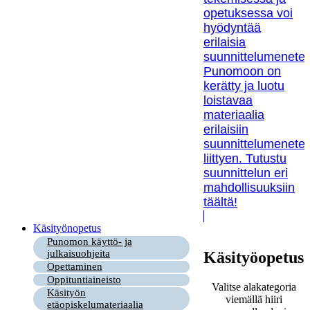
opetuksessa voi
hyödyntää
erilaisia
suunnittelumenetel
Punomoon on
kerätty ja luotu
loistavaa
materiaalia
erilaisiin
suunnittelumenetel
liittyen. Tutustu
suunnittelun eri
mahdollisuuksiin
täältä!
Käsityönopetus
Punomon käyttö- ja
julkaisuohjeita
Käsityöopetus
Opettaminen
Oppituntiaineisto
Valitse alakategoria
Käsityön
viemällä hiiri
etäopiskelumateriaalia