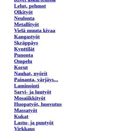
Lelut, pehmot
Olkityöt
Neulonta
Metallityöt
Vielä muuta kivaa
Kangastyöt
Skräppäys
Kynttilät
Punonta
Ompelu
Korut
Nauhat, nyörit
Painanta, värjäys...
Laminointi
Sarvi- ja luutyöt
Mosaiikkityöt
Huopatyöt, huovutus
Massatyöt
Kukat
Lastu- ja puutyöt
Virkkaus