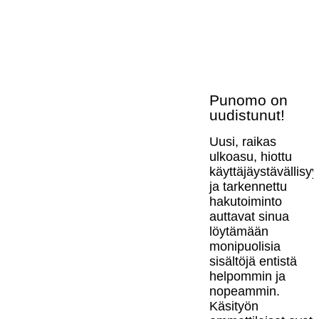
Punomo on
uudistunut!
Uusi, raikas
ulkoasu, hiottu
käyttäjäystävällisy
ja tarkennettu
hakutoiminto
auttavat sinua
löytämään
monipuolisia
sisältöjä entistä
helpommin ja
nopeammin.
Käsityön