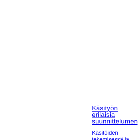
Käsityön
erilaisia
suunnittelumen
Käsitöiden
tekemisessä ja