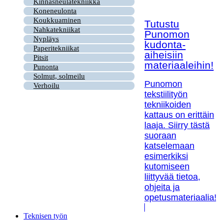
Kinnasneulatekniikka
Koneneulonta
Koukkuaminen
Tutustu
Nahkatekniikat
Punomon
Nypläys
kudonta-
Paperitekniikat
aiheisiin
Pitsit
materiaaleihin!
Punonta
Solmut, solmeilu
Punomon
Verhoilu
tekstiilityön
tekniikoiden
kattaus on erittäin
laaja. Siirry tästä
suoraan
katselemaan
esimerkiksi
kutomiseen
liittyvää tietoa,
ohjeita ja
opetusmateriaalia!
Teknisen työn