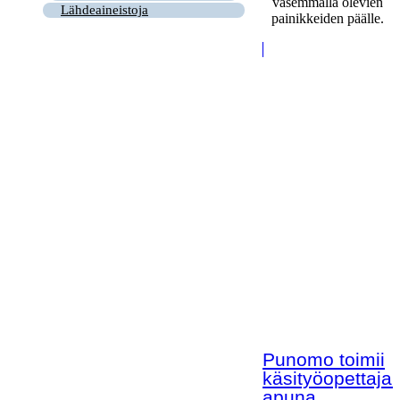
vasemmalla olevien
Lähdeaineistoja
painikkeiden päälle.
Punomo toimii
käsityöopettaja
apuna