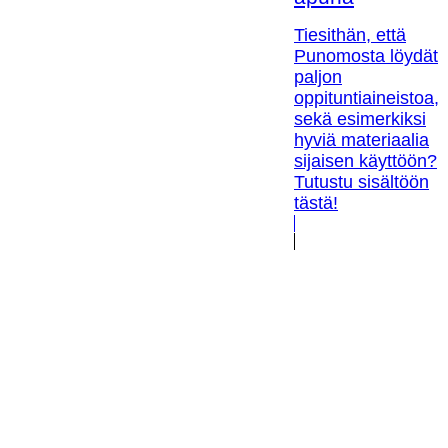
Tiesithän, että
Punomosta löydät
paljon
oppituntiaineistoa,
sekä esimerkiksi
hyviä materiaalia
sijaisen käyttöön?
Tutustu sisältöön
tästä!