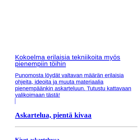
Kokoelma erilaisia tekniikoita myös
pienempiin töihin
Punomosta löydät valtavan määrän erilaisia
ohjeita, ideoita ja muuta materiaalia
pienempäänkin askarteluun. Tutustu kattavaan
valikoimaan tästä!
Askartelua, pientä kivaa
Kivet askartelussa