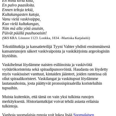
En minä kiviä kiitä,
En palvo paasiloita.
Ennen teltoja tekiä,
Kultakangasten kutoja,
Vanu vielä vaskivaippa,
Kuo vielä kultakangas,
Niin mä alla yötä asuisin,
Päivät päällä puuhuoaisin!
(SKS KRA. Lönnrot 1123. Lonkka, 1834. -Martiska Karjalaińi)
Tekstiilitutkija ja kansatieteilijä Tyyni Vahter yhdisti ensimmäisenä
kansanrunojen säkeet vaskivaipoista ja vaskikirjoista argeologisiin
löytöihin.
Vaskihelmat löydämme naisten esiliinoista ja vaskivöitä
vyötärökoristeista sekä spiraalipunosvöistä. Haudasta on löydetty
myös vaskisuiset vanttuut, kintaiden jäänteet, joiden ranteissa oli
ollut spiraalikoristeet. Vaskilangat ja vaskitupsut löydämme
lautanauhoista, josta päättyvät pronssispiraaleilla koristeluihin
tupsuihin.
Muista kuitenkin, että tämä on vain yksi tulkinta runojen
merkityksestä. Historiantutkijat voivat tehdä asiasta erilaisia
tulkintoja.
Vanhoja suomalaisia runoja voit lukea lisää
Suomalaisen