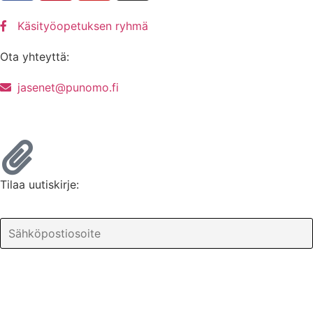
Käsityöopetuksen ryhmä
Ota yhteyttä:
jasenet@punomo.fi
Liity jäseneksi / Tilaa Lisenssi
Tilaa uutiskirje: