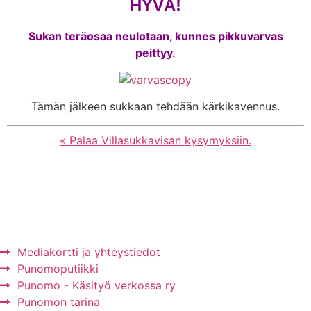
HYVÄ!
Sukan teräosaa neulotaan, kunnes pikkuvarvas
peittyy.
Tämän jälkeen sukkaan tehdään kärkikavennus.
« Palaa Villasukkavisan kysymyksiin.
Mainos Punomoon? - tule yhteistyökumppaniksi!
Mediakortti ja yhteystiedot
Punomoputiikki
Punomo - Käsityö verkossa ry
Punomon tarina