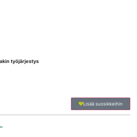
takin työjärjestys
Lisää suosikkeihin
to