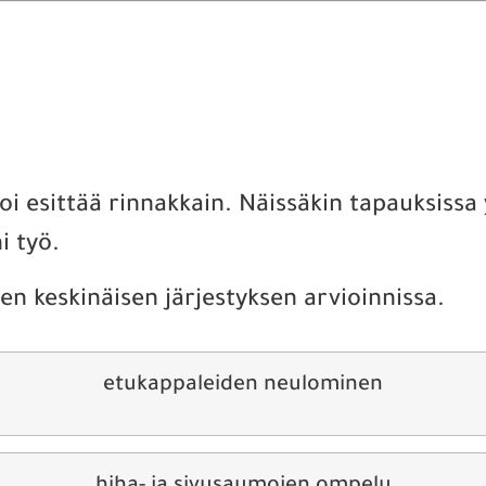
, voi esittää rinnakkain. Näissäkin tapauksiss
i työ.
n keskinäisen järjestyksen arvioinnissa.
etukappaleiden neulominen