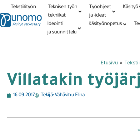
Tekstiilityön
Teknisen työn
Työohjeet
Käsityök
Tarkennettu
haku
tekniikat
tekniikat
ja -ideat
Ideointi
Käsityönopetus
Te
ja suunnittelu
Etusivu
»
Tekstii
Villatakin työjär
16.09.2017
Tekijä:
Vähävihu Elina
«