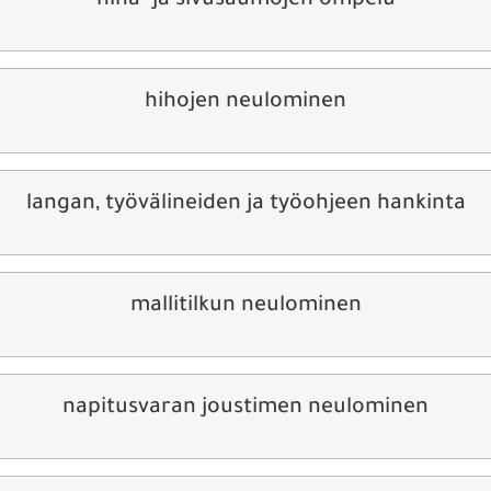
hiha- ja sivusaumojen ompelu
hihojen neulominen
langan, työvälineiden ja työohjeen hankinta
mallitilkun neulominen
napitusvaran joustimen neulominen