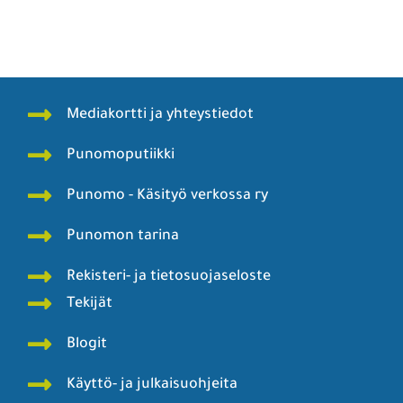
Mainos Punomoon? - tule yhteistyökumppaniksi!
Mediakortti ja yhteystiedot