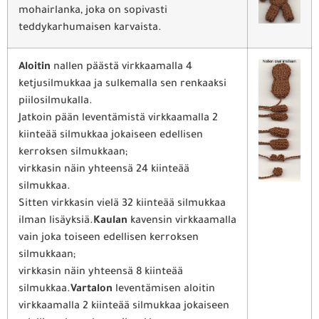
mohairlanka, joka on sopivasti
teddykarhumaisen karvaista.
Aloitin
nallen päästä virkkaamalla 4
ketjusilmukkaa ja sulkemalla sen renkaaksi
piilosilmukalla.
Jatkoin pään leventämistä virkkaamalla 2
kiinteää silmukkaa jokaiseen edellisen
kerroksen silmukkaan;
virkkasin näin yhteensä 24 kiinteää
silmukkaa.
Sitten virkkasin vielä 32 kiinteää silmukkaa
ilman lisäyksiä.
Kaulan
kavensin virkkaamalla
vain joka toiseen edellisen kerroksen
silmukkaan;
virkkasin näin yhteensä 8 kiinteää
silmukkaa.
Vartalon
leventämisen aloitin
virkkaamalla 2 kiinteää silmukkaa jokaiseen