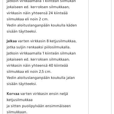
Jatkoin virkkaamalla 1 kiinteän silmukan
jokaiseen ed. kerroksen silmukkaan;
virkkasin näin yhteensä 24 kiinteää
silmukkaa eli noin 2 cm.
Vedin aloituslanganpään koukulla käden
sisään täytteeksi.
Jalkaa
varten virkkasin 8 ketjusilmukkaa,
jotka suljin renkaaksi piilosilmukalla.
Jatkoin virkkaamalla 1 kiinteän silmukan
jokaiseen ed. kerroksen silmukkaan;
virkkasin näin yhteensä 40 kiinteää
silmukkaa eli noin 2,5 cm.
Vedin aloituslanganpään koukulla jalan
sisään täytteeksi.
Korvaa
varten virkkasin ensin neljä
ketjusilmukkaa
ja sitten puolipylvään ensimmäiseen
silmukkaan.