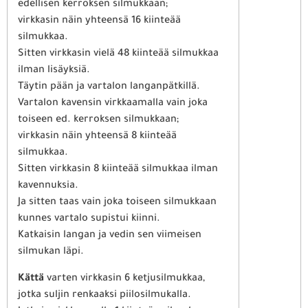
edellisen kerroksen silmukkaan;
virkkasin näin yhteensä 16 kiinteää
silmukkaa.
Sitten virkkasin vielä 48 kiinteää silmukkaa
ilman lisäyksiä.
Täytin pään ja vartalon langanpätkillä.
Vartalon kavensin virkkaamalla vain joka
toiseen ed. kerroksen silmukkaan;
virkkasin näin yhteensä 8 kiinteää
silmukkaa.
Sitten virkkasin 8 kiinteää silmukkaa ilman
kavennuksia.
Ja sitten taas vain joka toiseen silmukkaan
kunnes vartalo supistui kiinni.
Katkaisin langan ja vedin sen viimeisen
silmukan läpi.
Kättä
varten virkkasin 6 ketjusilmukkaa,
jotka suljin renkaaksi piilosilmukalla.