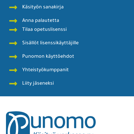
Punomoputiikki
Punomo - Käsityö verkossa ry
Punomon tarina
Rekisteri- ja tietosuojaseloste
Tekijät
Blogit
Käyttö- ja julkaisuohjeita
Käsityön sanakirja
Anna palautetta
Tilaa opetuslisenssi
Sisällöt lisenssikäyttäjille