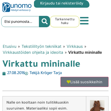
Kirjaudu tai rekisteröidy
Tarkennettu
haku
Etusivu
»
Tekstiilityön tekniikat
»
Virkkaus
»
Virkkaustöiden ohjeita ja ideoita
»
Virkattu mininalle
Virkattu mininalle
27.08.2016
Tekijä:
Kröger Tarja
Lisää suosikkeihin
Nalle on kooltaan noin tulitikkuaskin
suuruinen. Materiaaliksi sopii esim.