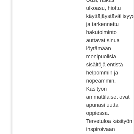
ulkoasu, hiottu
käyttäjäystävällisyy
ja tarkennettu
hakutoiminto
auttavat sinua
löytämään
monipuolisia
sisältöjä entistä
helpommin ja
nopeammin.
Käsityön
ammattilaiset ovat
apunasi uutta
oppiessa.
Tervetuloa käsityön
inspiroivaan