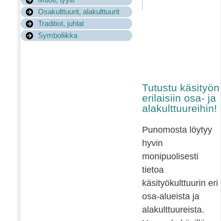
Osakulttuurit, alakulttuurit
Traditiot, juhlat
Symboliikka
Tutustu käsityön
erilaisiin osa- ja
alakulttuureihin!
Punomosta löytyy
hyvin
monipuolisesti
tietoa
käsityökulttuurin eri
osa-alueista ja
alakulttuureista.