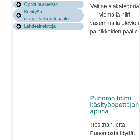
Oppituntiaineisto
Valitse alakategoria
Käsityön
viemällä hiiri
etäopiskelumateriaalia
vasemmalla olevien
Lähdeaineistoja
painikkeiden päälle.
Punomo toimii
käsityöopettajan
apuna
Tiesithän, että
Punomosta löydät