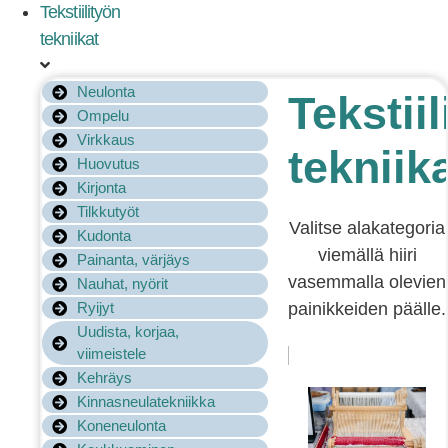
Tekstiilityön
tekniikat
Neulonta
Tekstiil
Ompelu
Virkkaus
tekniik
Huovutus
Kirjonta
Tilkkutyöt
Valitse alakategoria
Kudonta
viemällä hiiri
Painanta, värjäys
vasemmalla olevien
Nauhat, nyörit
Ryijyt
painikkeiden päälle.
Uudista, korjaa,
viimeistele
Kehräys
Kinnasneulatekniikka
Koneneulonta