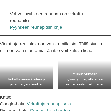
Vohvelipyyhkeen reunaan on virkattu
reunapitsi.
Pyyhkeen reunapitsin ohje
Virkattuja reunuksia on vaikka millaisia. Tällä sivulla
niitä on vain muutamia. Ja itse voit keksiä lisää.
Reunus virkatuin
Virkattu reuna kiintein ja
pylväsryhmin, alla ensin
pidennetyin silmukoin
kerros kiintein silmukoin
Katso:
Google-haku
Virkattuja reunapitsejä
Pinterest-haku
Crochet lace borders