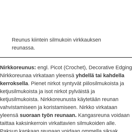
Reunus kiintein silmukoin virkkauksen
reunassa.
Nirkkoreunus:
engl. Picot (Crochet), Decorative Edging
Nirkkoreunaa virkataan yleensä
yhdellä tai kahdella
kerroksella
. Pienet nirkot syntyvät piilosilmukoista ja
ketjusilmukoista ja isot nirkot pylväistä ja
ketjusilmukoista. Nirkkoreunusta käytetään reunan
vahvistamiseen ja koristamiseen. Nirkko virkataan
yleensä
suoraan työn reunaan.
Kangasreuna voidaan
taittaa kaksinkerroin virkattavien silmukoiden alle.
Paksun kankaan reunaan voidaan ommella siksak