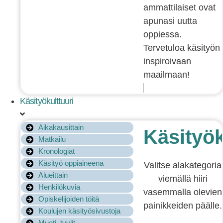
ammattilaiset ovat
apunasi uutta
oppiessa.
Tervetuloa käsityön
inspiroivaan
maailmaan!
Käsityökulttuuri
Aikakausittain
Käsityök
Matkailu
Kronologiat
Käsityö oppiaineena
Valitse alakategoria
Alueittain
viemällä hiiri
Henkilökuvia
vasemmalla olevien
Opiskelijoiden töitä
painikkeiden päälle.
Koulujen käsityösivustoja
Muoti, tyylit