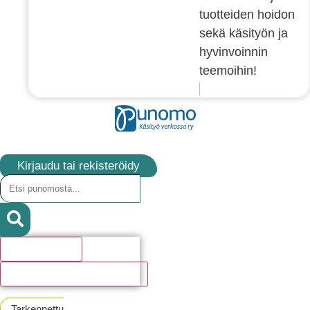
tuotteiden hoidon
sekä käsityön ja
hyvinvoinnin
teemoihin!
Kirjaudu tai rekisteröidy
Hakutulosta
Katso kaikki hakutulokset
Tarkennettu