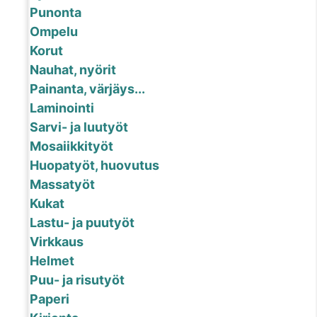
Punonta
Ompelu
Korut
Nauhat, nyörit
Painanta, värjäys...
Laminointi
Sarvi- ja luutyöt
Mosaiikkityöt
Huopatyöt, huovutus
Massatyöt
Kukat
Lastu- ja puutyöt
Virkkaus
Helmet
Puu- ja risutyöt
Paperi