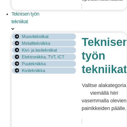
Teknisen työn
tekniikat
Muovitekniikat
Teknise
Metallitekniikka
Kivi- ja lasitekniikat
työn
Elektroniikka, TVT, ICT
Puutekniikka
tekniikat
Kivitekniikka
Valitse alakategoria
viemällä hiiri
vasemmalla olevien
painikkeiden päälle.