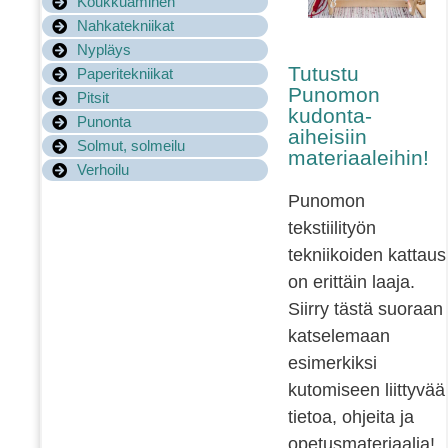
Koukkuaminen
Nahkatekniikat
Nypläys
Tutustu
Paperitekniikat
Punomon
Pitsit
kudonta-
Punonta
aiheisiin
Solmut, solmeilu
materiaaleihin!
Verhoilu
Punomon
tekstiilityön
tekniikoiden kattaus
on erittäin laaja.
Siirry tästä suoraan
katselemaan
esimerkiksi
kutomiseen liittyvää
tietoa, ohjeita ja
opetusmateriaalia!