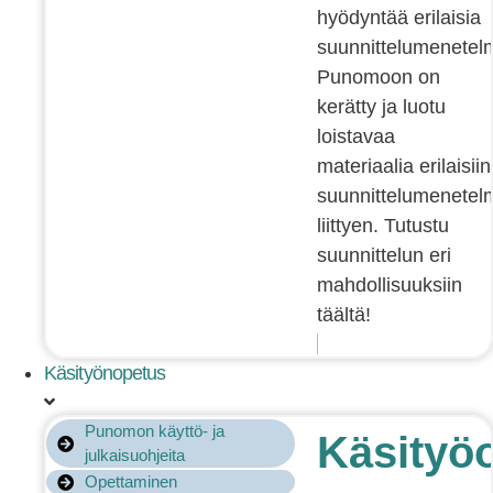
hyödyntää erilaisia
suunnittelumenetelm
Punomoon on
kerätty ja luotu
loistavaa
materiaalia erilaisiin
suunnittelumenetelm
liittyen. Tutustu
suunnittelun eri
mahdollisuuksiin
täältä!
Käsityönopetus
Punomon käyttö- ja
Käsityö
julkaisuohjeita
Opettaminen