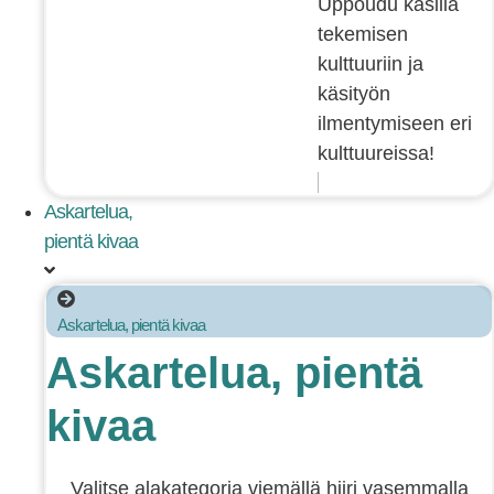
Uppoudu käsillä
tekemisen
kulttuuriin ja
käsityön
ilmentymiseen eri
kulttuureissa!
Askartelua,
pientä kivaa
Askartelua, pientä kivaa
Askartelua, pientä
kivaa
Valitse alakategoria viemällä hiiri vasemmalla