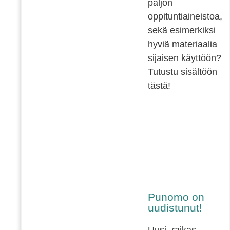
paljon
oppituntiaineistoa,
sekä esimerkiksi
hyviä materiaalia
sijaisen käyttöön?
Tutustu sisältöön
tästä!
Punomo on
uudistunut!
Uusi, raikas