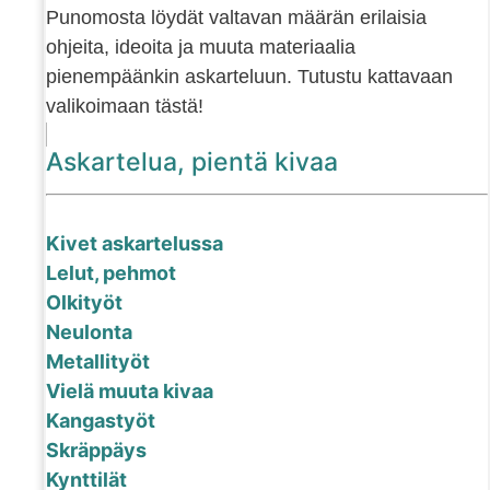
Punomosta löydät valtavan määrän erilaisia
ohjeita, ideoita ja muuta materiaalia
pienempäänkin askarteluun. Tutustu kattavaan
valikoimaan tästä!
Askartelua, pientä kivaa
Kivet askartelussa
Lelut, pehmot
Olkityöt
Neulonta
Metallityöt
Vielä muuta kivaa
Kangastyöt
Skräppäys
Kynttilät