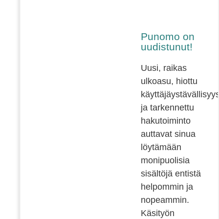
Punomo on
uudistunut!
Uusi, raikas
ulkoasu, hiottu
käyttäjäystävällisyy
ja tarkennettu
hakutoiminto
auttavat sinua
löytämään
monipuolisia
sisältöjä entistä
helpommin ja
nopeammin.
Käsityön