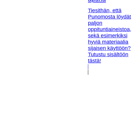
Tiesithän, että
Punomosta löydät
paljon
oppituntiaineistoa,
sekä esimerkiksi
hyviä materiaalia
sijaisen käyttöön?
Tutustu sisältöön
tästä!