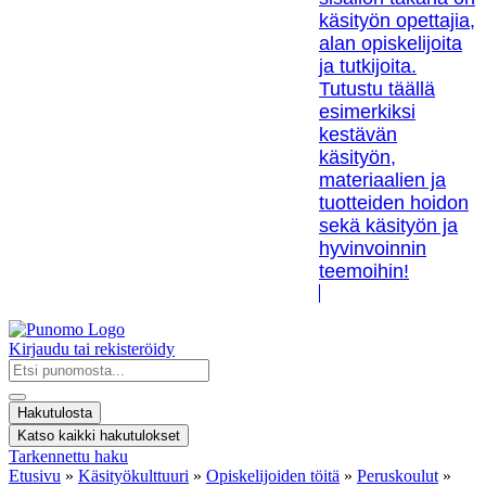
käsityön opettajia,
alan opiskelijoita
ja tutkijoita.
Tutustu täällä
esimerkiksi
kestävän
käsityön,
materiaalien ja
tuotteiden hoidon
sekä käsityön ja
hyvinvoinnin
teemoihin!
Kirjaudu tai rekisteröidy
Search
...
Hakutulosta
Katso kaikki hakutulokset
Tarkennettu haku
Etusivu
»
Käsityökulttuuri
»
Opiskelijoiden töitä
»
Peruskoulut
»