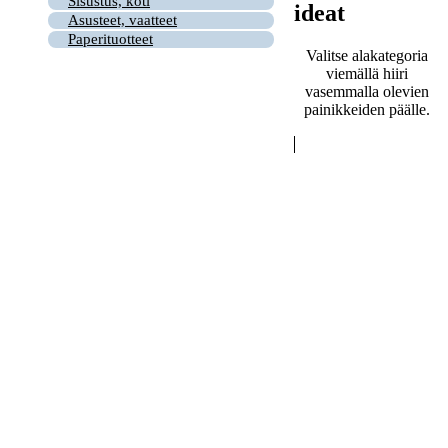
Sisustus, koti
ideat
Asusteet, vaatteet
Paperituotteet
Valitse alakategoria
viemällä hiiri
vasemmalla olevien
painikkeiden päälle.