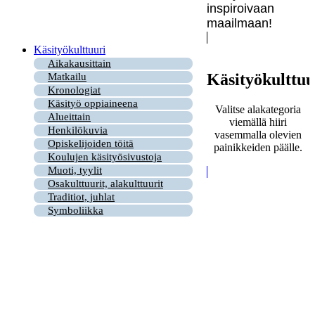
inspiroivaan
maailmaan!
Käsityökulttuuri
Aikakausittain
Käsityökulttuu
Matkailu
Kronologiat
Käsityö oppiaineena
Valitse alakategoria
Alueittain
viemällä hiiri
Henkilökuvia
vasemmalla olevien
Opiskelijoiden töitä
painikkeiden päälle.
Koulujen käsityösivustoja
Muoti, tyylit
Osakulttuurit, alakulttuurit
Traditiot, juhlat
Symboliikka