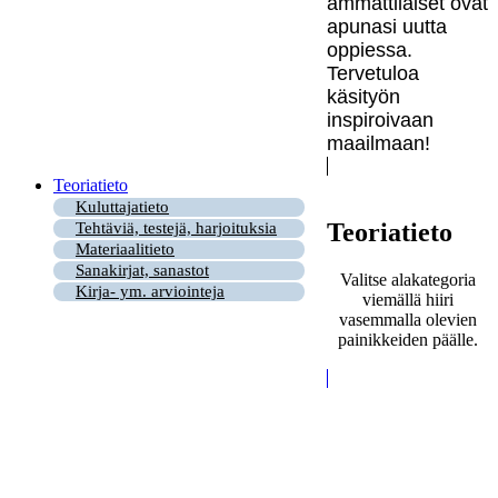
ammattilaiset ovat
apunasi uutta
oppiessa.
Tervetuloa
käsityön
inspiroivaan
maailmaan!
Teoriatieto
Kuluttajatieto
Teoriatieto
Tehtäviä, testejä, harjoituksia
Materiaalitieto
Sanakirjat, sanastot
Valitse alakategoria
Kirja- ym. arviointeja
viemällä hiiri
vasemmalla olevien
painikkeiden päälle.