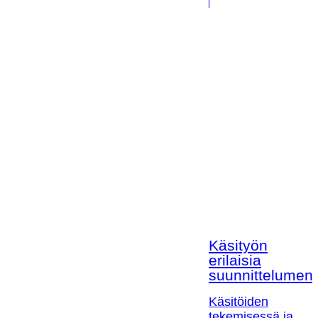
Käsityön
erilaisia
suunnittelumen
Käsitöiden
tekemisessä ja