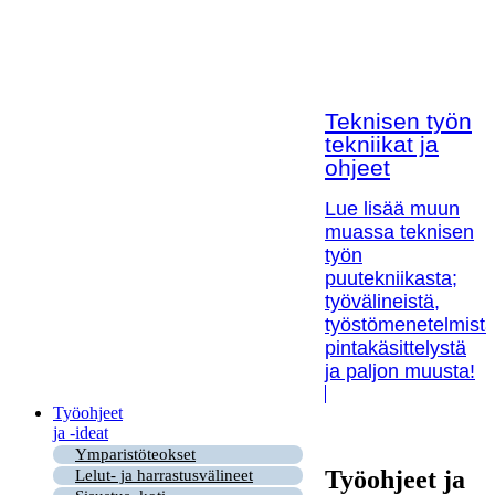
Teknisen työn
tekniikat ja
ohjeet
Lue lisää muun
muassa teknisen
työn
puutekniikasta;
työvälineistä,
työstömenetelmistä
pintakäsittelystä
ja paljon muusta!
Työohjeet
ja -ideat
Ymparistöteokset
Työohjeet ja
Lelut- ja harrastusvälineet