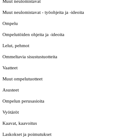
Muut neulomistavat
Muut neulomistavat - työohjeita ja -ideoita
Ompelu
Ompelutöiden ohjeita ja -ideoita
Lelut, pehmot
Ommeltavia sisustustuotteita
Vaatteet
Muut ompelutuotteet
Asusteet
Ompelun perusasioita
Vyötäröt
Kaavat, kaavoitus
Laskokset ja poimutukset