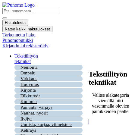
Mene
sisältöön
Search
...
Hakutulosta
Katso kaikki hakutulokset
Tarkennettu haku
Punomoputiikki
Kirjaudu tai rekisteröidy
Tekstiilityön
tekniikat
Neulonta
Tekstiilityön
Ompelu
Virkkaus
tekniikat
Huovutus
Kirjonta
Valitse alakategoria
Tilkkutyöt
viemällä hiiri
Kudonta
vasemmalla olevien
Painanta, värjäys
painikkeiden päälle.
Nauhat, nyörit
Ryijyt
Uudista, korjaa, viimeistele
Kehräys