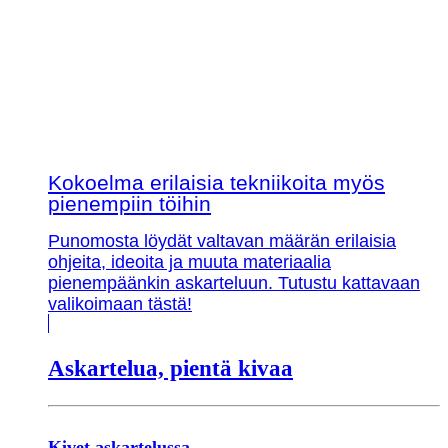
Kokoelma erilaisia tekniikoita myös
pienempiin töihin
Punomosta löydät valtavan määrän erilaisia
ohjeita, ideoita ja muuta materiaalia
pienempäänkin askarteluun. Tutustu kattavaan
valikoimaan tästä!
Askartelua, pientä kivaa
Kivet askartelussa