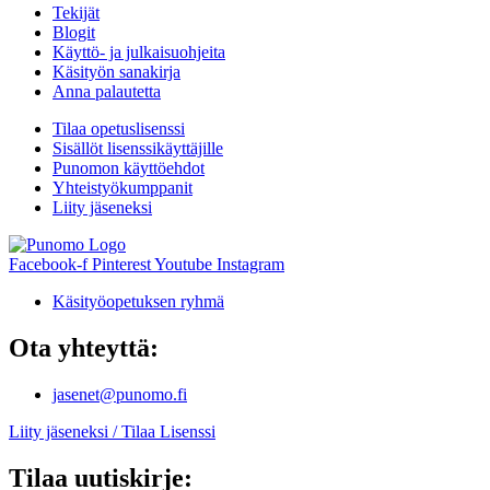
Tekijät
Blogit
Käyttö- ja julkaisuohjeita
Käsityön sanakirja
Anna palautetta
Tilaa opetuslisenssi
Sisällöt lisenssikäyttäjille
Punomon käyttöehdot
Yhteistyökumppanit
Liity jäseneksi
Facebook-f
Pinterest
Youtube
Instagram
Käsityöopetuksen ryhmä
Ota yhteyttä:
jasenet@punomo.fi
Liity jäseneksi / Tilaa Lisenssi
Tilaa uutiskirje: