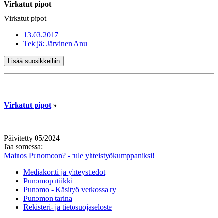
Virkatut pipot
Virkatut pipot
13.03.2017
Tekijä:
Järvinen Anu
Lisää suosikkeihin
Virkatut pipot
»
Päivitetty 05/2024
Jaa somessa:
Mainos Punomoon? - tule yhteistyökumppaniksi!
Mediakortti ja yhteystiedot
Punomoputiikki
Punomo - Käsityö verkossa ry
Punomon tarina
Rekisteri- ja tietosuojaseloste