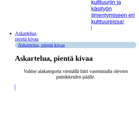
kulttuuriin ja
käsityön
ilmentymiseen eri
kulttuureissa!
Askartelua,
pientä kivaa
Askartelua, pientä kivaa
Askartelua, pientä kivaa
Valitse alakategoria viemällä hiiri vasemmalla olevien
painikkeiden päälle.