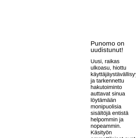
Punomo on
uudistunut!
Uusi, raikas
ulkoasu, hiottu
käyttäjäystävällisy
ja tarkennettu
hakutoiminto
auttavat sinua
löytämään
monipuolisia
sisältöjä entistä
helpommin ja
nopeammin.
Käsityön