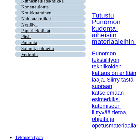
Kinnasneulatekniikka
Koneneulonta
Koukkuaminen
Tutustu
Nahkatekniikat
Punomon
Nypläys
kudonta-
Paperitekniikat
aiheisiin
Pitsit
materiaaleihin!
Punonta
Solmut, solmeilu
Punomon
Verhoilu
tekstiilityön
tekniikoiden
kattaus on erittäin
laaja. Siirry tästä
suoraan
katselemaan
esimerkiksi
kutomiseen
liittyvää tietoa,
ohjeita ja
opetusmateriaalia!
Teknisen työn