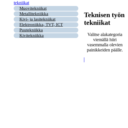
tekniikat
Muovitekniikat
Teknisen työn
Metallitekniikka
Kivi- ja lasitekniikat
tekniikat
Elektroniikka, TVT, ICT
Puutekniikka
Valitse alakategoria
Kivitekniikka
viemällä hiiri
vasemmalla olevien
painikkeiden päälle.