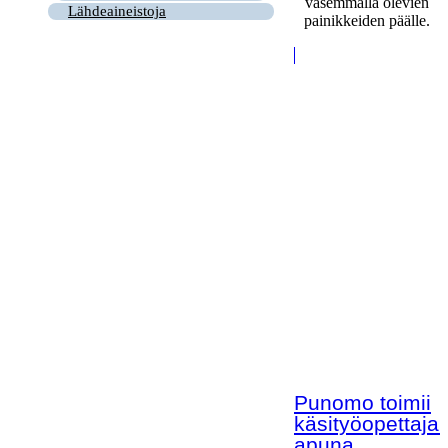
vasemmalla olevien
Lähdeaineistoja
painikkeiden päälle.
Punomo toimii
käsityöopettaja
apuna