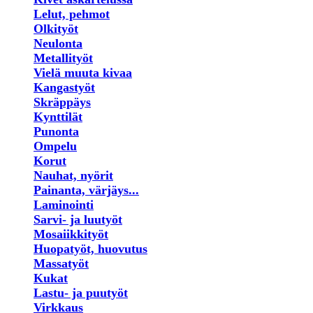
Lelut, pehmot
Olkityöt
Neulonta
Metallityöt
Vielä muuta kivaa
Kangastyöt
Skräppäys
Kynttilät
Punonta
Ompelu
Korut
Nauhat, nyörit
Painanta, värjäys...
Laminointi
Sarvi- ja luutyöt
Mosaiikkityöt
Huopatyöt, huovutus
Massatyöt
Kukat
Lastu- ja puutyöt
Virkkaus