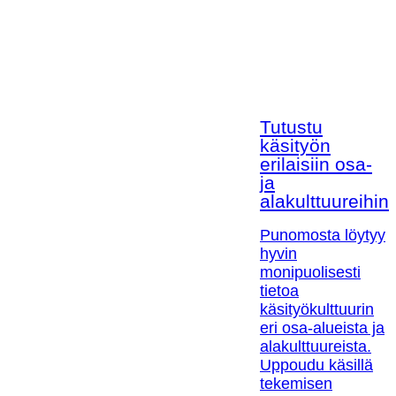
Tutustu
käsityön
erilaisiin osa-
ja
alakulttuureihin!
Punomosta löytyy
hyvin
monipuolisesti
tietoa
käsityökulttuurin
eri osa-alueista ja
alakulttuureista.
Uppoudu käsillä
tekemisen