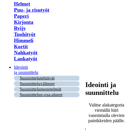
Helmet
Puu- ja risutyöt
Paperi
Kirjonta
Ryijy
Tuohityöt
Himmeli
Kortit
Nahkatyöt
Lankatyöt
Ideointi
ja suunnittelu
Suunnittelutehtävät
Ideointi ja
Suunnitteluvälineet
Suunnittelumenetelmät
suunnittelu
Suunnittelun-osa-alueet
Valitse alakategoria
viemällä hiiri
vasemmalla olevien
painikkeiden päälle.