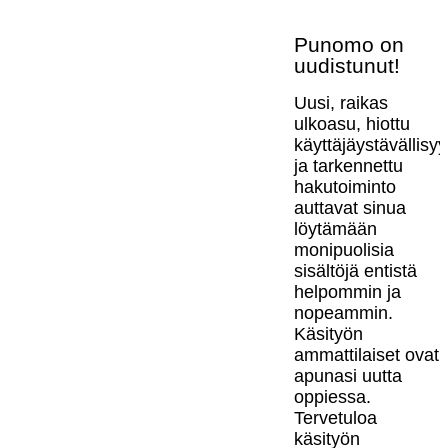
Punomo on
uudistunut!
Uusi, raikas
ulkoasu, hiottu
käyttäjäystävällisy
ja tarkennettu
hakutoiminto
auttavat sinua
löytämään
monipuolisia
sisältöjä entistä
helpommin ja
nopeammin.
Käsityön
ammattilaiset ovat
apunasi uutta
oppiessa.
Tervetuloa
käsityön