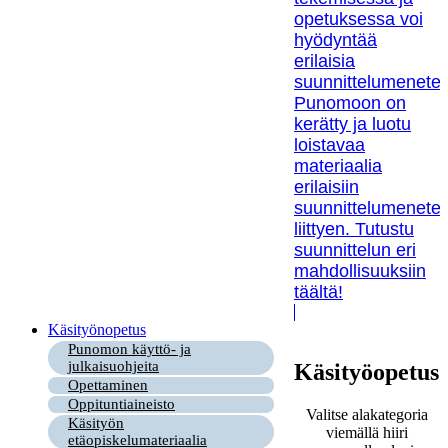
opetuksessa voi
hyödyntää
erilaisia
suunnittelumenetel
Punomoon on
kerätty ja luotu
loistavaa
materiaalia
erilaisiin
suunnittelumenetel
liittyen. Tutustu
suunnittelun eri
mahdollisuuksiin
täältä!
Käsityönopetus
Punomon käyttö- ja
julkaisuohjeita
Käsityöopetus
Opettaminen
Oppituntiaineisto
Valitse alakategoria
Käsityön
viemällä hiiri
etäopiskelumateriaalia