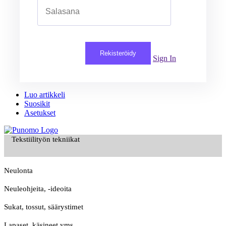
Rekisteröidy
Sign In
Luo artikkeli
Suosikit
Asetukset
Tekstiilityön tekniikat
Neulonta
Neuleohjeita, -ideoita
Sukat, tossut, säärystimet
Lapaset, käsineet yms.