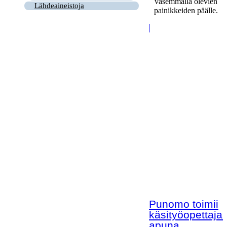
vasemmalla olevien
Lähdeaineistoja
painikkeiden päälle.
Punomo toimii
käsityöopettaja
apuna