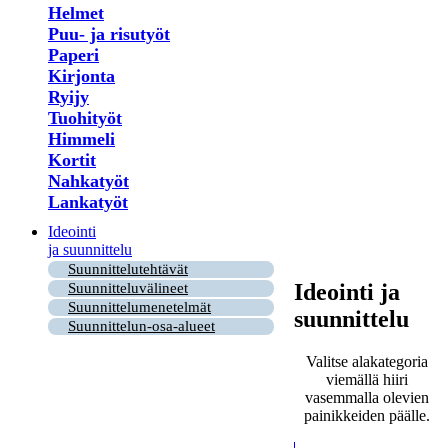
Helmet
Puu- ja risutyöt
Paperi
Kirjonta
Ryijy
Tuohityöt
Himmeli
Kortit
Nahkatyöt
Lankatyöt
Ideointi
ja suunnittelu
Suunnittelutehtävät
Ideointi ja
Suunnitteluvälineet
Suunnittelumenetelmät
suunnittelu
Suunnittelun-osa-alueet
Valitse alakategoria
viemällä hiiri
vasemmalla olevien
painikkeiden päälle.