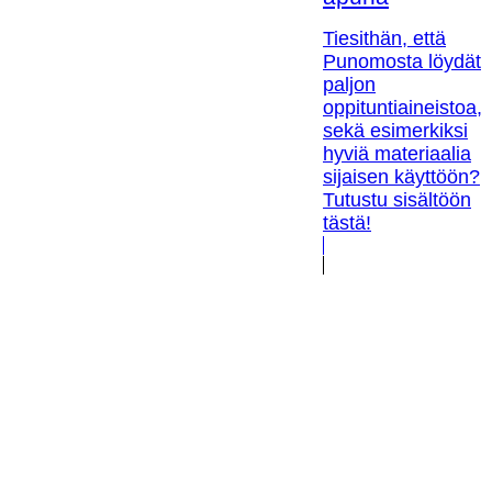
Tiesithän, että
Punomosta löydät
paljon
oppituntiaineistoa,
sekä esimerkiksi
hyviä materiaalia
sijaisen käyttöön?
Tutustu sisältöön
tästä!