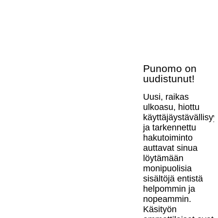
Punomo on
uudistunut!
Uusi, raikas
ulkoasu, hiottu
käyttäjäystävällisy
ja tarkennettu
hakutoiminto
auttavat sinua
löytämään
monipuolisia
sisältöjä entistä
helpommin ja
nopeammin.
Käsityön