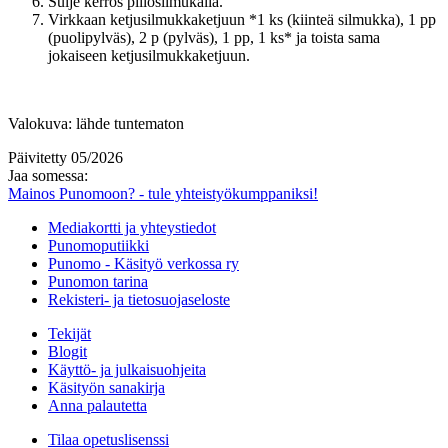
Sulje kerros piilosilmukalla.
Virkkaan ketjusilmukkaketjuun *1 ks (kiinteä silmukka), 1 pp
(puolipylväs), 2 p (pylväs), 1 pp, 1 ks* ja toista sama
jokaiseen ketjusilmukkaketjuun.
Valokuva: lähde tuntematon
Päivitetty 05/2026
Jaa somessa:
Mainos Punomoon? - tule yhteistyökumppaniksi!
Mediakortti ja yhteystiedot
Punomoputiikki
Punomo - Käsityö verkossa ry
Punomon tarina
Rekisteri- ja tietosuojaseloste
Tekijät
Blogit
Käyttö- ja julkaisuohjeita
Käsityön sanakirja
Anna palautetta
Tilaa opetuslisenssi