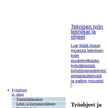
Teknisen työn
tekniikat ja
ohjeet
Lue lisää muun
muassa teknisen
työn
puutekniikasta;
työvälineistä,
työstömenetelmistä
pintakäsittelystä
ja paljon muusta!
Työohjeet
ja -ideat
Ymparistöteokset
Työohjeet ja
Lelut- ja harrastusvälineet