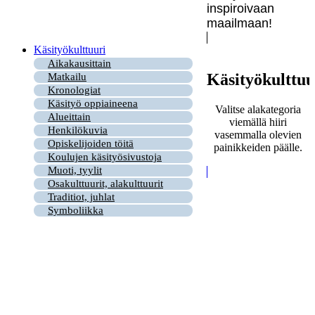
inspiroivaan
maailmaan!
Käsityökulttuuri
Aikakausittain
Käsityökulttuu
Matkailu
Kronologiat
Käsityö oppiaineena
Valitse alakategoria
Alueittain
viemällä hiiri
Henkilökuvia
vasemmalla olevien
Opiskelijoiden töitä
painikkeiden päälle.
Koulujen käsityösivustoja
Muoti, tyylit
Osakulttuurit, alakulttuurit
Traditiot, juhlat
Symboliikka