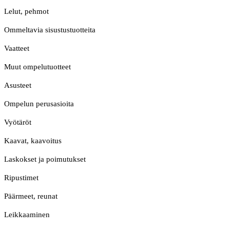
Lelut, pehmot
Ommeltavia sisustustuotteita
Vaatteet
Muut ompelutuotteet
Asusteet
Ompelun perusasioita
Vyötäröt
Kaavat, kaavoitus
Laskokset ja poimutukset
Ripustimet
Päärmeet, reunat
Leikkaaminen