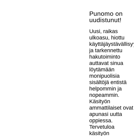
Punomo on
uudistunut!
Uusi, raikas
ulkoasu, hiottu
käyttäjäystävällisy
ja tarkennettu
hakutoiminto
auttavat sinua
löytämään
monipuolisia
sisältöjä entistä
helpommin ja
nopeammin.
Käsityön
ammattilaiset ovat
apunasi uutta
oppiessa.
Tervetuloa
käsityön