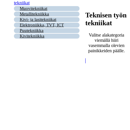
tekniikat
Muovitekniikat
Teknisen työn
Metallitekniikka
Kivi- ja lasitekniikat
tekniikat
Elektroniikka, TVT, ICT
Puutekniikka
Valitse alakategoria
Kivitekniikka
viemällä hiiri
vasemmalla olevien
painikkeiden päälle.