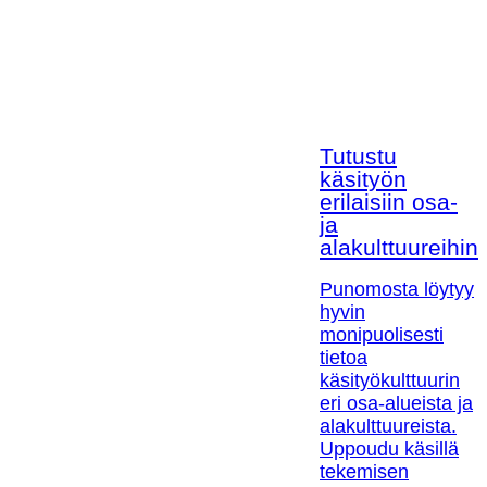
Tutustu
käsityön
erilaisiin osa-
ja
alakulttuureihin!
Punomosta löytyy
hyvin
monipuolisesti
tietoa
käsityökulttuurin
eri osa-alueista ja
alakulttuureista.
Uppoudu käsillä
tekemisen