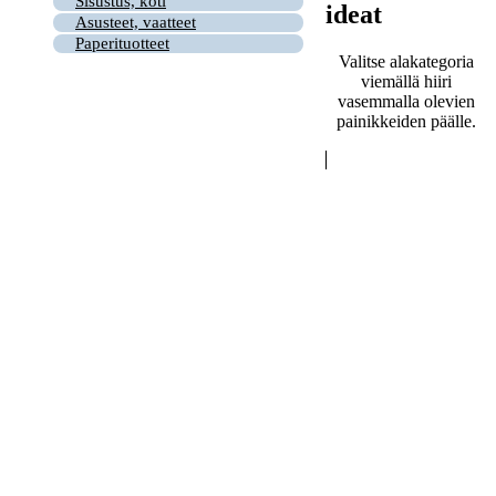
Sisustus, koti
ideat
Asusteet, vaatteet
Paperituotteet
Valitse alakategoria
viemällä hiiri
vasemmalla olevien
painikkeiden päälle.