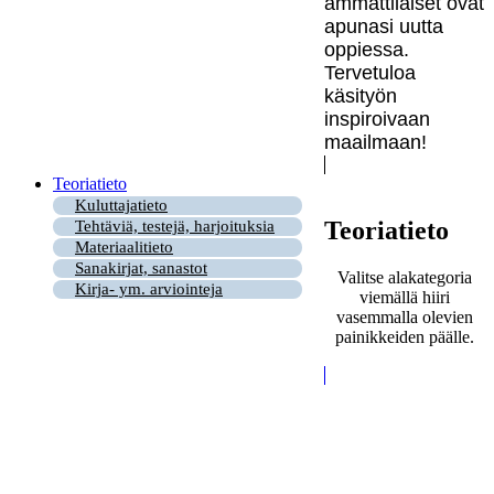
ammattilaiset ovat
apunasi uutta
oppiessa.
Tervetuloa
käsityön
inspiroivaan
maailmaan!
Teoriatieto
Kuluttajatieto
Teoriatieto
Tehtäviä, testejä, harjoituksia
Materiaalitieto
Sanakirjat, sanastot
Valitse alakategoria
Kirja- ym. arviointeja
viemällä hiiri
vasemmalla olevien
painikkeiden päälle.