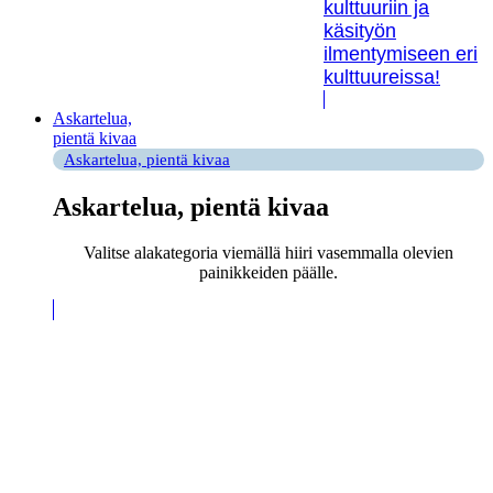
kulttuuriin ja
käsityön
ilmentymiseen eri
kulttuureissa!
Askartelua,
pientä kivaa
Askartelua, pientä kivaa
Askartelua, pientä kivaa
Valitse alakategoria viemällä hiiri vasemmalla olevien
painikkeiden päälle.