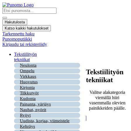
Mene
sisältöön
Search
...
Hakutulosta
Katso kaikki hakutulokset
Tarkennettu haku
Punomoputiikki
Kirjaudu tai rekisteröidy
Tekstiilityön
tekniikat
Neulonta
Tekstiilityön
Ompelu
Virkkaus
tekniikat
Huovutus
Kirjonta
Valitse alakategoria
Tilkkutyöt
viemällä hiiri
Kudonta
vasemmalla olevien
Painanta, värjäys
painikkeiden päälle.
Nauhat, nyörit
Ryijyt
Uudista, korjaa, viimeistele
Kehräys