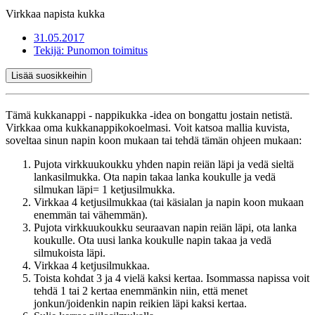
Virkkaa napista kukka
31.05.2017
Tekijä:
Punomon toimitus
Lisää suosikkeihin
Tämä kukkanappi - nappikukka -idea on bongattu jostain netistä.
Virkkaa oma kukkanappikokoelmasi. Voit katsoa mallia kuvista,
soveltaa sinun napin koon mukaan tai tehdä tämän ohjeen mukaan:
Pujota virkkuukoukku yhden napin reiän läpi ja vedä sieltä
lankasilmukka. Ota napin takaa lanka koukulle ja vedä
silmukan läpi= 1 ketjusilmukka.
Virkkaa 4 ketjusilmukkaa (tai käsialan ja napin koon mukaan
enemmän tai vähemmän).
Pujota virkkuukoukku seuraavan napin reiän läpi, ota lanka
koukulle. Ota uusi lanka koukulle napin takaa ja vedä
silmukoista läpi.
Virkkaa 4 ketjusilmukkaa.
Toista kohdat 3 ja 4 vielä kaksi kertaa. Isommassa napissa voit
tehdä 1 tai 2 kertaa enemmänkin niin, että menet
jonkun/joidenkin napin reikien läpi kaksi kertaa.