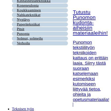
Kinnasneulatekniikka
Koneneulonta
Koukkuaminen
Tutustu
Nahkatekniikat
Punomon
Nypläys
kudonta-
Paperitekniikat
aiheisiin
Pitsit
materiaaleihin!
Punonta
Solmut, solmeilu
Punomon
Verhoilu
tekstiilityön
tekniikoiden
kattaus on erittäin
laaja. Siirry tästä
suoraan
katselemaan
esimerkiksi
kutomiseen
liittyvää tietoa,
ohjeita ja
opetusmateriaalia!
Teknisen työn