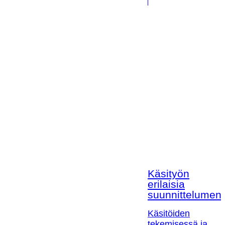
Käsityön
erilaisia
suunnittelumen
Käsitöiden
tekemisessä ja