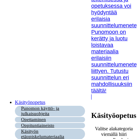
opetuksessa voi
hyödyntää
erilaisia
suunnittelumenetel
Punomoon on
kerätty ja luotu
loistavaa
materiaalia
erilaisiin
suunnittelumenetel
liittyen. Tutustu
suunnittelun eri
mahdollisuuksiin
täältä!
Käsityönopetus
Punomon käyttö- ja
julkaisuohjeita
Käsityöopetus
Opettaminen
Oppituntiaineisto
Valitse alakategoria
Käsityön
viemällä hiiri
etäopiskelumateriaalia