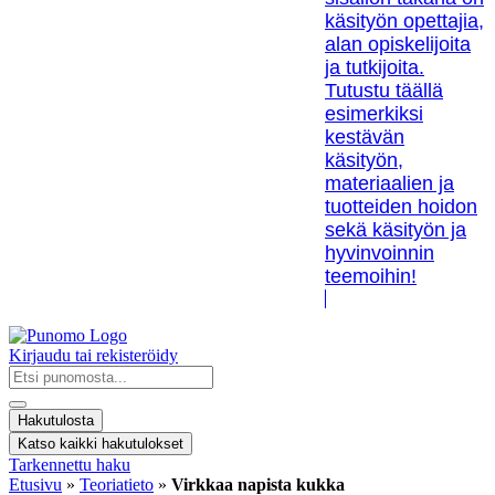
käsityön opettajia,
alan opiskelijoita
ja tutkijoita.
Tutustu täällä
esimerkiksi
kestävän
käsityön,
materiaalien ja
tuotteiden hoidon
sekä käsityön ja
hyvinvoinnin
teemoihin!
Kirjaudu tai rekisteröidy
Search
...
Hakutulosta
Katso kaikki hakutulokset
Tarkennettu haku
Etusivu
»
Teoriatieto
»
Virkkaa napista kukka