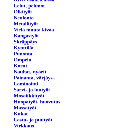
Lelut, pehmot
Olkityöt
Neulonta
Metallityöt
Vielä muuta kivaa
Kangastyöt
Skräppäys
Kynttilät
Punonta
Ompelu
Korut
Nauhat, nyörit
Painanta, värjäys...
Laminointi
Sarvi- ja luutyöt
Mosaiikkityöt
Huopatyöt, huovutus
Massatyöt
Kukat
Lastu- ja puutyöt
Virkkaus