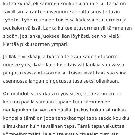
kuten kynää, eli kämmen koukun alapuolella. Tämä on
tavallisin ja ranteenasennon kannalta suositeltavin
työote. Työn reuna on toisessa kädessä etusormen ja
peukalon välissä. Lanka kulkee etusormen yli kämmenen
sisään. Jos lanka juoksee liian löyhästi, sen voi vielä
kiertää pikkusormen ympäri.
Joillakin virkkaajilla työtä pitelevän käden etusormi
nousee ylös, ikään kuin he pitäisivät lankaa sopivassa
pingotuksessa etusormella. Toiset eivät taas saa siinä
asennossa langan pingotusta tasaiseksi ollenkaan.
On mahdollista virkata myös siten, että kämmen on
koukun päällä samaan tapaan kuin kämmen on
neulepuikon tai veitsen päällä. Joskus tiukan silmukan
kohdalla tämä on jopa tehokkaampi tapa saada koukku
silmukkaan kuin tavallinen tapa. Tämä tapa vaikuttaa
kömpelömmältä, ja aloittelevat virkkaajat pyrkivät