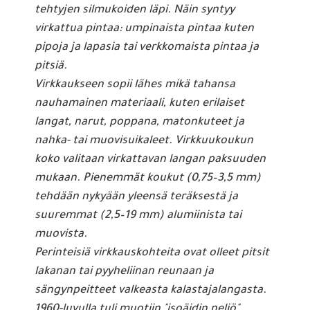
tehtyjen silmukoiden läpi. Näin syntyy
virkattua pintaa: umpinaista pintaa kuten
pipoja ja lapasia tai verkkomaista pintaa ja
pitsiä.
Virkkaukseen sopii lähes mikä tahansa
nauhamainen materiaali, kuten erilaiset
langat, narut, poppana, matonkuteet ja
nahka- tai muovisuikaleet. Virkkuukoukun
koko valitaan virkattavan langan paksuuden
mukaan. Pienemmät koukut (0,75–3,5 mm)
tehdään nykyään yleensä teräksestä ja
suuremmat (2,5–19 mm) alumiinista tai
muovista.
Perinteisiä virkkauskohteita ovat olleet pitsit
lakanan tai pyyheliinan reunaan ja
sängynpeitteet valkeasta kalastajalangasta.
1960-luvulla tuli muotiin "isoäidin neliö",