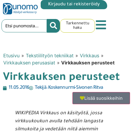
Kirjaudu tai rekisteröidy
Tarkennettu
haku
Etusivu
»
Tekstiilityön tekniikat
»
Virkkaus
»
Virkkauksen perusasiat
»
Virkkauksen perusteet
Virkkauksen perusteet
11.05.2016
Tekijä:
Koskennurmi-Sivonen Ritva
Lisää suosikkeihin
WIKIPEDIA Virkkaus on käsityötä, jossa
virkkuukoukun avulla tehdään langasta
silmukoita ja vedetään niitä aiemmin