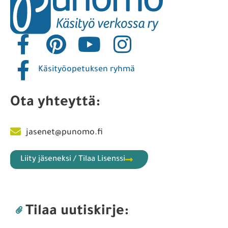
Käsityöopetuksen ryhmä
Ota yhteyttä:
jasenet@punomo.fi
Liity jäseneksi / Tilaa Lisenssi
Tilaa uutiskirje: