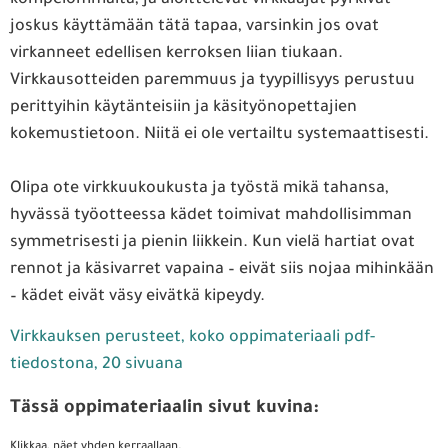
joskus käyttämään tätä tapaa, varsinkin jos ovat
virkanneet edellisen kerroksen liian tiukaan.
Virkkausotteiden paremmuus ja tyypillisyys perustuu
perittyihin käytänteisiin ja käsityönopettajien
kokemustietoon. Niitä ei ole vertailtu systemaattisesti.
Olipa ote virkkuukoukusta ja työstä mikä tahansa,
hyvässä työotteessa kädet toimivat mahdollisimman
symmetrisesti ja pienin liikkein. Kun vielä hartiat ovat
rennot ja käsivarret vapaina – eivät siis nojaa mihinkään
– kädet eivät väsy eivätkä kipeydy.
Virkkauksen perusteet, koko oppimateriaali pdf-
tiedostona, 20 sivuana
Tässä oppimateriaalin sivut kuvina:
Klikkaa, näet yhden kerraallaan.