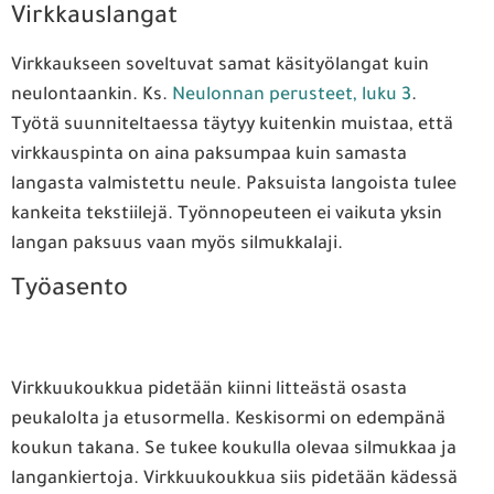
Virkkauslangat
Virkkaukseen soveltuvat samat käsityölangat kuin
neulontaankin. Ks.
Neulonnan perusteet, luku 3
.
Työtä suunniteltaessa täytyy kuitenkin muistaa, että
virkkauspinta on aina paksumpaa kuin samasta
langasta valmistettu neule. Paksuista langoista tulee
kankeita tekstiilejä. Työnnopeuteen ei vaikuta yksin
langan paksuus vaan myös silmukkalaji.
Työasento
Virkkuukoukkua pidetään kiinni litteästä osasta
peukalolta ja etusormella. Keskisormi on edempänä
koukun takana. Se tukee koukulla olevaa silmukkaa ja
langankiertoja. Virkkuukoukkua siis pidetään kädessä