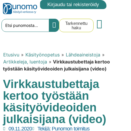
Kirjaudu tai rekisteröidy
Tarkennettu
haku
Etusivu
»
Käsityönopetus
»
Lähdeaineistoja
»
Artikkeleja, luentoja
»
Virkkaustubettaja kertoo
työstään käsityövideoiden julkaisijana (video)
Virkkaustubettaja
kertoo työstään
käsityövideoiden
julkaisijana (video)
09.11.2020
Tekijä:
Punomon toimitus