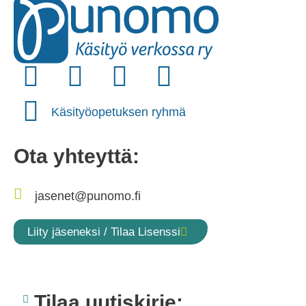
Käsityöopetuksen ryhmä
Ota yhteyttä:
jasenet@punomo.fi
Liity jäseneksi / Tilaa Lisenssi
Tilaa uutiskirje: