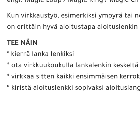
engl. Magic Loop / Magic Ring / Magic Cir
Kun virkkaustyö, esimerkiksi ympyrä tai ne
on erittäin hyvä aloitustapa aloituslenki
TEE NÄIN
*
kierrä lanka lenkiksi
* ota virkkuukoukulla lankalenkin keskeltä
* virkkaa sitten kaikki ensimmäisen kerro
* kiristä aloituslenkki sopivaksi aloitusl