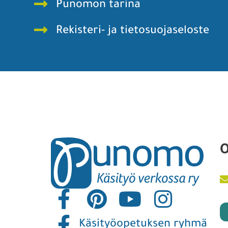
Punomon tarina
Rekisteri- ja tietosuojaseloste
O
Käsityöopetuksen ryhmä