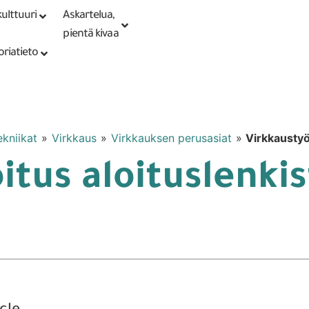
ulttuuri
Askartelua,
Kirjaudu tai
Punomoputiikki
rekisteröidy
pientä kivaa
oriatieto
ekniikat
»
Virkkaus
»
Virkkauksen perusasiat
»
Virkkaustyön
itus aloituslenkis