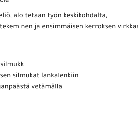
cle
liö, aloitetaan työn keskikohdalta,
n tekeminen ja ensimmäisen kerroksen virkka
 silmukk
ksen silmukat lankalenkiin
anganpäästä vetämällä