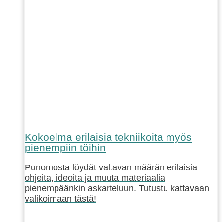
Kokoelma erilaisia tekniikoita myös
pienempiin töihin
Punomosta löydät valtavan määrän erilaisia
ohjeita, ideoita ja muuta materiaalia
pienempäänkin askarteluun. Tutustu kattavaan
valikoimaan tästä!