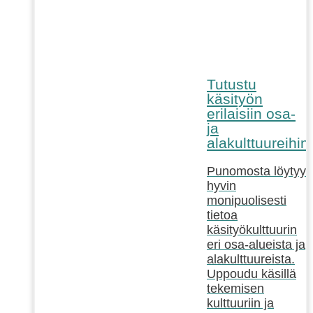
Tutustu
käsityön
erilaisiin osa-
ja
alakulttuureihin!
Punomosta löytyy
hyvin
monipuolisesti
tietoa
käsityökulttuurin
eri osa-alueista ja
alakulttuureista.
Uppoudu käsillä
tekemisen
kulttuuriin ja