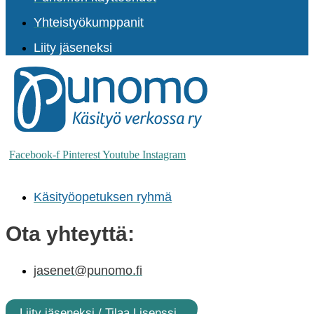
Yhteistyökumppanit
Liity jäseneksi
Facebook-f
Pinterest
Youtube
Instagram
Käsityöopetuksen ryhmä
Ota yhteyttä:
jasenet@punomo.fi
Liity jäseneksi / Tilaa Lisenssi