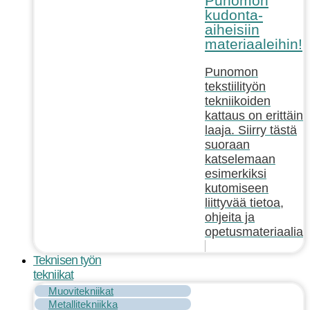
Punomon
kudonta-
aiheisiin
materiaaleihin!
Punomon
tekstiilityön
tekniikoiden
kattaus on erittäin
laaja. Siirry tästä
suoraan
katselemaan
esimerkiksi
kutomiseen
liittyvää tietoa,
ohjeita ja
opetusmateriaalia!
Teknisen työn
tekniikat
Muovitekniikat
Metallitekniikka