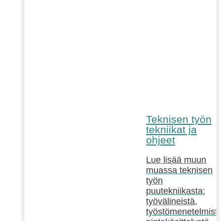
Teknisen työn
tekniikat ja
ohjeet
Lue lisää muun
muassa teknisen
työn
puutekniikasta;
työvälineistä,
työstömenetelmistä