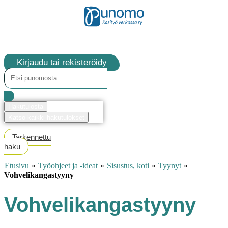
Kirjaudu tai rekisteröidy
Search
...
Hakutulosta
Katso kaikki hakutulokset
Tarkennettu
haku
Etusivu
»
Työohjeet ja -ideat
»
Sisustus, koti
»
Tyynyt
»
Vohvelikangastyyny
Vohvelikangastyyny