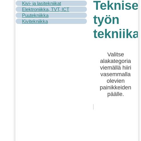
Teknise
Kivi- ja lasitekniikat
Elektroniikka, TVT, ICT
Puutekniikka
työn
Kivitekniikka
tekniika
Valitse
alakategoria
viemällä hiiri
vasemmalla
olevien
painikkeiden
päälle.