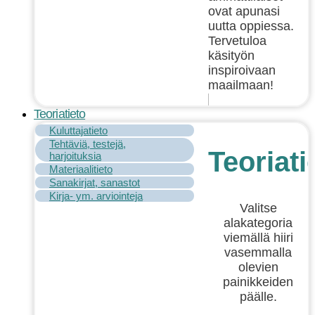
ovat apunasi
uutta oppiessa.
Tervetuloa
käsityön
inspiroivaan
maailmaan!
Teoriatieto
Kuluttajatieto
Tehtäviä, testejä,
Teoriati
harjoituksia
Materiaalitieto
Sanakirjat, sanastot
Kirja- ym. arviointeja
Valitse
alakategoria
viemällä hiiri
vasemmalla
olevien
painikkeiden
päälle.