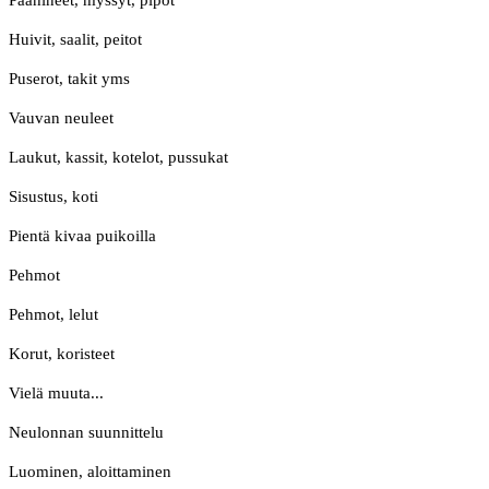
Päähineet, myssyt, pipot
Huivit, saalit, peitot
Puserot, takit yms
Vauvan neuleet
Laukut, kassit, kotelot, pussukat
Sisustus, koti
Pientä kivaa puikoilla
Pehmot
Pehmot, lelut
Korut, koristeet
Vielä muuta...
Neulonnan suunnittelu
Luominen, aloittaminen