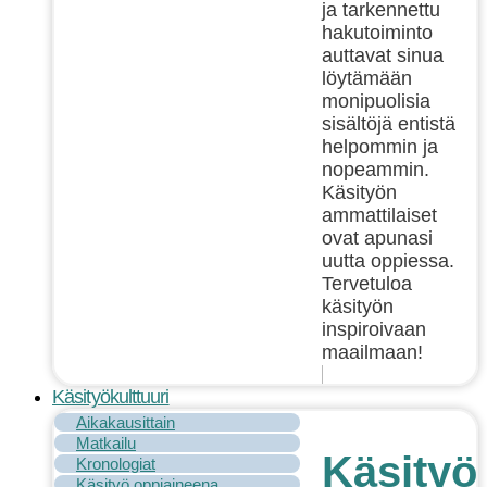
ja tarkennettu
hakutoiminto
auttavat sinua
löytämään
monipuolisia
sisältöjä entistä
helpommin ja
nopeammin.
Käsityön
ammattilaiset
ovat apunasi
uutta oppiessa.
Tervetuloa
käsityön
inspiroivaan
maailmaan!
Käsityökulttuuri
Aikakausittain
Matkailu
Käsityök
Kronologiat
Käsityö oppiaineena