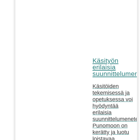
Käsityön
erilaisia
suunnittelumen
Käsitöiden
tekemisessä ja
opetuksessa voi
hyödyntää
erilaisia
suunnittelumenetel
Punomoon on
kerätty ja luotu
loistavaa