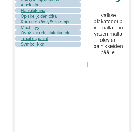
Alueittain
Henkilökuvia
Valitse
Opiskelijoiden töitä
alakategoria
Koulujen käsityösivustoja
viemällä hiiri
Muoti, tyylit
Osakulttuurit, alakulttuurit
vasemmalla
Traditiot, juhlat
olevien
Symboliikka
painikkeiden
päälle.