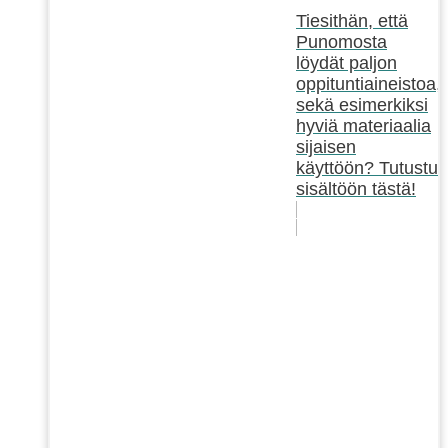
Tiesithän, että
Punomosta
löydät paljon
oppituntiaineistoa,
sekä esimerkiksi
hyviä materiaalia
sijaisen
käyttöön? Tutustu
sisältöön tästä!