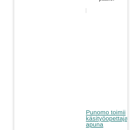
Punomo toimii
käsityöopettaja
apuna