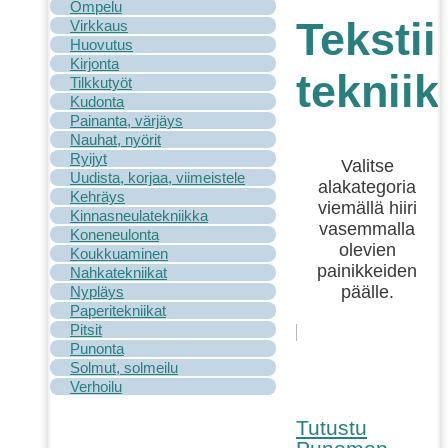
Ompelu
Tekstii
Virkkaus
Huovutus
Kirjonta
tekniik
Tilkkutyöt
Kudonta
Painanta, värjäys
Nauhat, nyörit
Ryijyt
Valitse
Uudista, korjaa, viimeistele
alakategoria
Kehräys
viemällä hiiri
Kinnasneulatekniikka
vasemmalla
Koneneulonta
olevien
Koukkuaminen
painikkeiden
Nahkatekniikat
päälle.
Nypläys
Paperitekniikat
Pitsit
Punonta
Solmut, solmeilu
Verhoilu
Tutustu