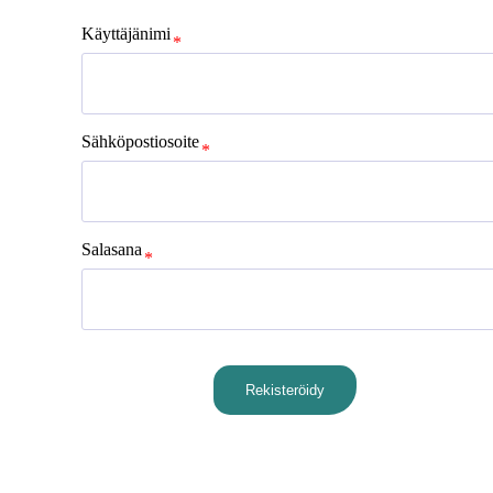
Käyttäjänimi
Sähköpostiosoite
Salasana
Rekisteröidy
Sign In