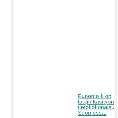
Punomo.fi on
laajin käsityön
tietokokonaisuu
Suomessa.