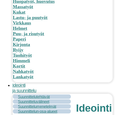
Huopatyöt, huovutus
Massatyöt
Kukat
Lastu- ja puutyöt
Virkkaus
Helmet
Puu- ja risutyöt
Paperi
Kirjonta
Ryijy
Tuohityöt
Himmeli
Kortit
Nahkatyöt
Lankatyöt
Ideointi
ja suunnittelu
Suunnittelutehtävät
Suunnitteluvälineet
Ideointi
Suunnittelumenetelmät
Suunnittelun-osa-alueet