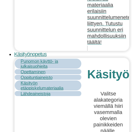
materiaalia
erilaisiin
suunnittelumenetel
liittyen. Tutustu
suunnittelun eri
mahdollisuuksiin
täältä!
Käsityönopetus
Punomon käyttö- ja
julkaisuohjeita
Käsityö
Opettaminen
Oppituntiaineisto
Käsityön
etäopiskelumateriaalia
Valitse
Lähdeaineistoja
alakategoria
viemällä hiiri
vasemmalla
olevien
painikkeiden
päälle.