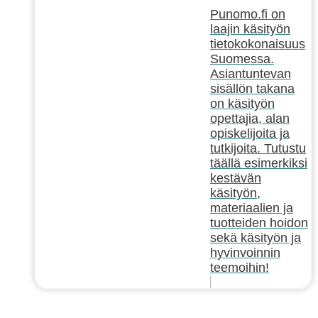
Punomo.fi on
laajin käsityön
tietokokonaisuus
Suomessa.
Asiantuntevan
sisällön takana
on käsityön
opettajia, alan
opiskelijoita ja
tutkijoita. Tutustu
täällä esimerkiksi
kestävän
käsityön,
materiaalien ja
tuotteiden hoidon
sekä käsityön ja
hyvinvoinnin
teemoihin!