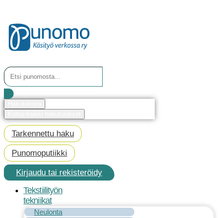
Mene
sisältöön
Search
...
Hakutulosta
Katso kaikki hakutulokset
Tarkennettu haku
Punomoputiikki
Kirjaudu tai rekisteröidy
Tekstiilityön
tekniikat
Neulonta