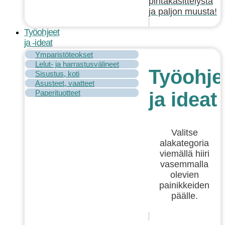
pintakäsittelystä
ja paljon muusta!
Työohjeet
ja -ideat
Ymparistöteokset
Lelut- ja harrastusvälineet
Työohje
Sisustus, koti
Asusteet, vaatteet
Paperituotteet
ja ideat
Valitse
alakategoria
viemällä hiiri
vasemmalla
olevien
painikkeiden
päälle.