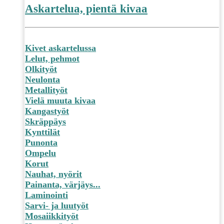
Askartelua, pientä kivaa
Kivet askartelussa
Lelut, pehmot
Olkityöt
Neulonta
Metallityöt
Vielä muuta kivaa
Kangastyöt
Skräppäys
Kynttilät
Punonta
Ompelu
Korut
Nauhat, nyörit
Painanta, värjäys...
Laminointi
Sarvi- ja luutyöt
Mosaiikkityöt