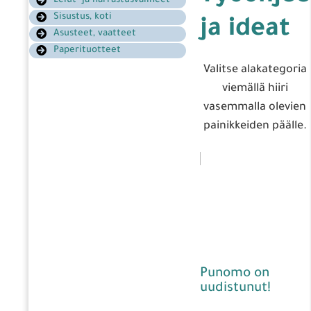
Lelut- ja harrastusvälineet
Sisustus, koti
ja ideat
Asusteet, vaatteet
Paperituotteet
Valitse alakategoria
viemällä hiiri
vasemmalla olevien
painikkeiden päälle.
Punomo on
uudistunut!