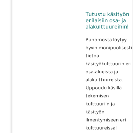
Tutustu käsityön
erilaisiin osa- ja
alakulttuureihin!
Punomosta löytyy
hyvin monipuolisesti
tietoa
käsityökulttuurin eri
osa-alueista ja
alakulttuureista.
Uppoudu käsillä
tekemisen
kulttuuriin ja
käsityön
ilmentymiseen eri
kulttuureissa!