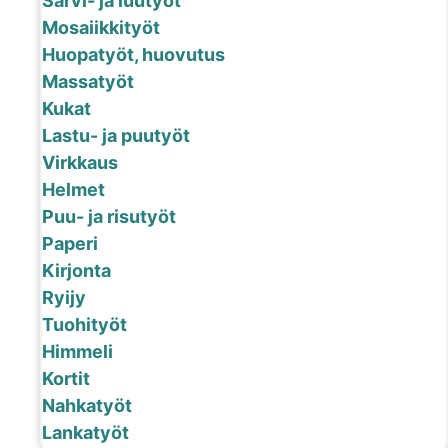
Sarvi- ja luutyöt
Mosaiikkityöt
Huopatyöt, huovutus
Massatyöt
Kukat
Lastu- ja puutyöt
Virkkaus
Helmet
Puu- ja risutyöt
Paperi
Kirjonta
Ryijy
Tuohityöt
Himmeli
Kortit
Nahkatyöt
Lankatyöt