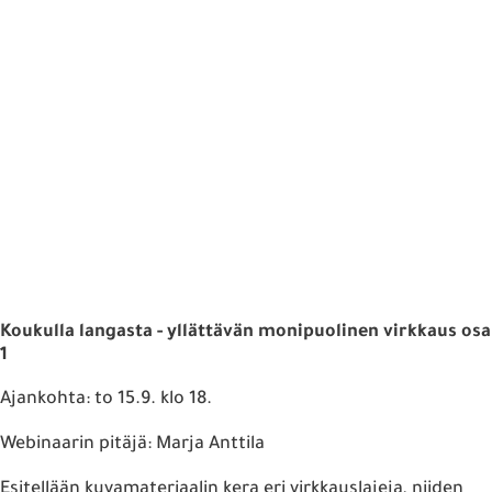
Koukulla langasta - yllättävän monipuolinen virkkaus osa
1
Ajankohta: to 15.9. klo 18.
Webinaarin pitäjä: Marja Anttila
Esitellään kuvamateriaalin kera eri virkkauslajeja, niiden