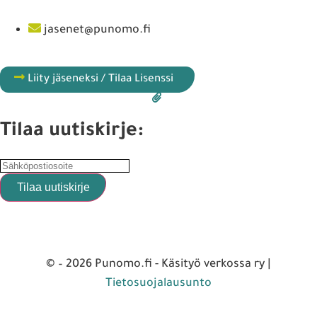
jasenet@punomo.fi
Liity jäseneksi / Tilaa Lisenssi
Tilaa uutiskirje:
© – 2026 Punomo.fi - Käsityö verkossa ry |
Tietosuojalausunto