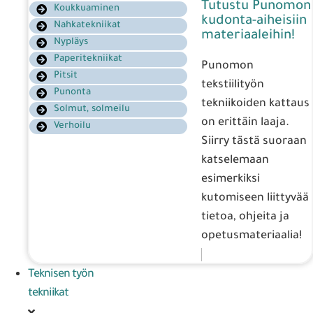
Tutustu Punomon
Koukkuaminen
kudonta-aiheisiin
Nahkatekniikat
materiaaleihin!
Nypläys
Paperitekniikat
Punomon
Pitsit
tekstiilityön
Punonta
tekniikoiden kattaus
Solmut, solmeilu
on erittäin laaja.
Verhoilu
Siirry tästä suoraan
katselemaan
esimerkiksi
kutomiseen liittyvää
tietoa, ohjeita ja
opetusmateriaalia!
Teknisen työn
tekniikat