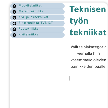
Muovitekniikat
Teknisen
Metallitekniikka
Kivi- ja lasitekniikat
työn
Elektroniikka, TVT, ICT
Puutekniikka
tekniikat
Kivitekniikka
Valitse alakategoria
viemällä hiiri
vasemmalla olevien
painikkeiden päälle.