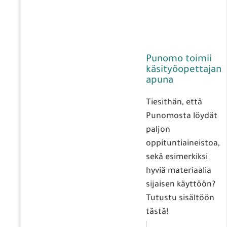
Punomo toimii
käsityöopettajan
apuna
Tiesithän, että
Punomosta löydät
paljon
oppituntiaineistoa,
sekä esimerkiksi
hyviä materiaalia
sijaisen käyttöön?
Tutustu sisältöön
tästä!