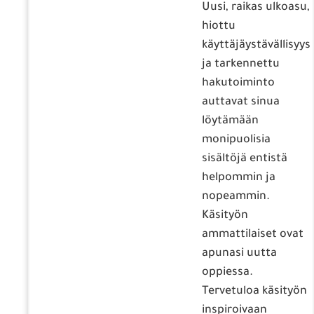
Uusi, raikas ulkoasu,
hiottu
käyttäjäystävällisyys
ja tarkennettu
hakutoiminto
auttavat sinua
löytämään
monipuolisia
sisältöjä entistä
helpommin ja
nopeammin.
Käsityön
ammattilaiset ovat
apunasi uutta
oppiessa.
Tervetuloa käsityön
inspiroivaan