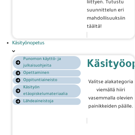
liittyen. Tutustu
suunnittelun eri
mahdollisuuksiin
täältä!
Käsityönopetus
Punomon käyttö- ja
Käsityöo
julkaisuohjeita
Opettaminen
Oppituntiaineisto
Valitse alakategoria
Käsityön
viemällä hiiri
etäopiskelumateriaalia
vasemmalla olevien
Lähdeaineistoja
painikkeiden päälle.