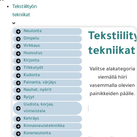
Tekstiilityön
tekniikat
Neulonta
Tekstiili
Ompelu
Virkkaus
tekniikat
Huovutus
Kirjonta
Tilkkutyöt
Valitse alakategoria
Kudonta
viemällä hiiri
Painanta, värjäys
vasemmalla olevien
Nauhat, nyörit
painikkeiden päälle.
Ryijyt
Uudista, korjaa,
viimeistele
Kehräys
Kinnasneulatekniikka
Koneneulonta