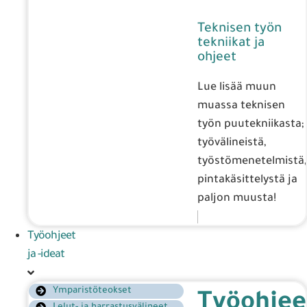
Teknisen työn
tekniikat ja
ohjeet
Lue lisää muun
muassa teknisen
työn puutekniikasta;
työvälineistä,
työstömenetelmistä,
pintakäsittelystä ja
paljon muusta!
Työohjeet
ja -ideat
Ymparistöteokset
Työohjee