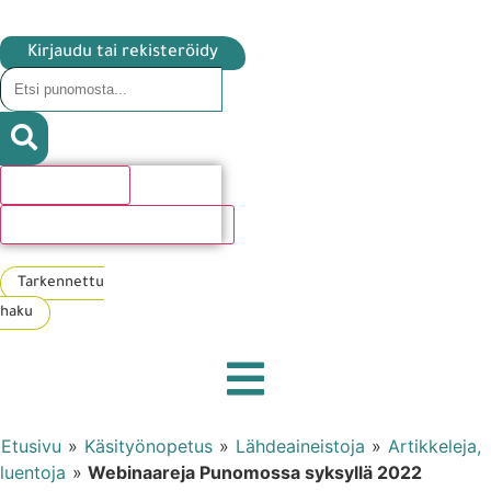
Kirjaudu tai rekisteröidy
Hakutulosta
Katso kaikki hakutulokset
Tarkennettu
haku
Etusivu
»
Käsityönopetus
»
Lähdeaineistoja
»
Artikkeleja,
luentoja
»
Webinaareja Punomossa syksyllä 2022