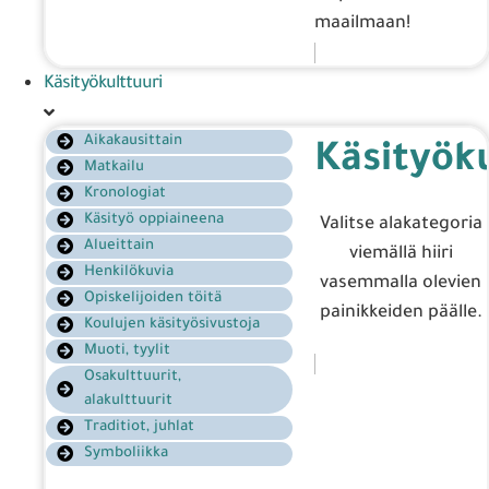
maailmaan!
Käsityökulttuuri
Aikakausittain
Käsityöku
Matkailu
Kronologiat
Käsityö oppiaineena
Valitse alakategoria
Alueittain
viemällä hiiri
Henkilökuvia
vasemmalla olevien
Opiskelijoiden töitä
painikkeiden päälle.
Koulujen käsityösivustoja
Muoti, tyylit
Osakulttuurit,
alakulttuurit
Traditiot, juhlat
Symboliikka