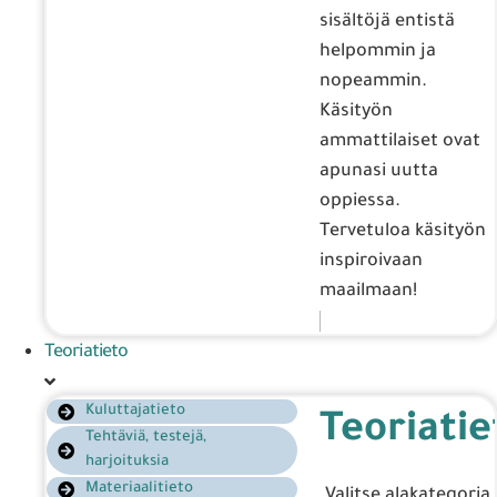
sisältöjä entistä
helpommin ja
nopeammin.
Käsityön
ammattilaiset ovat
apunasi uutta
oppiessa.
Tervetuloa käsityön
inspiroivaan
maailmaan!
Teoriatieto
Kuluttajatieto
Teoriatie
Tehtäviä, testejä,
harjoituksia
Materiaalitieto
Valitse alakategoria