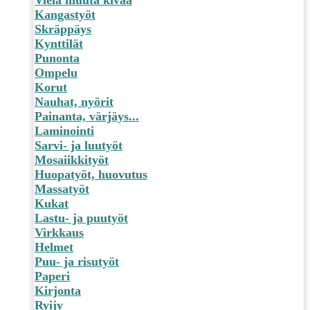
Kangastyöt
Skräppäys
Kynttilät
Punonta
Ompelu
Korut
Nauhat, nyörit
Painanta, värjäys...
Laminointi
Sarvi- ja luutyöt
Mosaiikkityöt
Huopatyöt, huovutus
Massatyöt
Kukat
Lastu- ja puutyöt
Virkkaus
Helmet
Puu- ja risutyöt
Paperi
Kirjonta
Ryijy