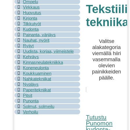
Ompelu
Tekstiil
Virkkaus
Huovutus
Kirjonta
tekniika
Tilkkutyöt
Kudonta
Painanta, värjäys
Nauhat, nyörit
Valitse
Ryijyt
alakategoria
Uudista, korjaa, viimeistele
viemällä hiiri
Kehräys
vasemmalla
Kinnasneulatekniikka
olevien
Koneneulonta
painikkeiden
Koukkuaminen
päälle.
Nahkatekniikat
Nypläys
Paperitekniikat
Pitsit
Punonta
Solmut, solmeilu
Verhoilu
Tutustu
Punomon
kudonta-