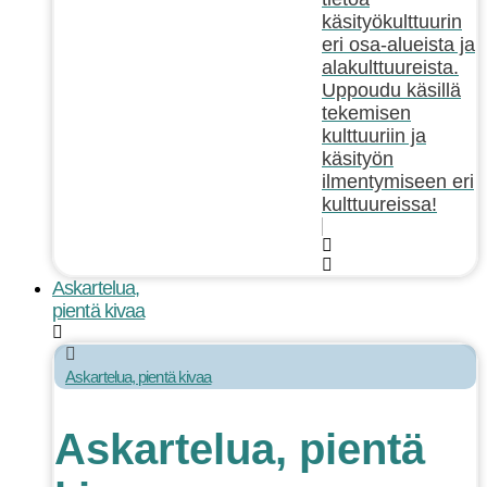
käsityökulttuurin
eri osa-alueista ja
alakulttuureista.
Uppoudu käsillä
tekemisen
kulttuuriin ja
käsityön
ilmentymiseen eri
kulttuureissa!
Askartelua,
pientä kivaa
Askartelua, pientä kivaa
Askartelua, pientä