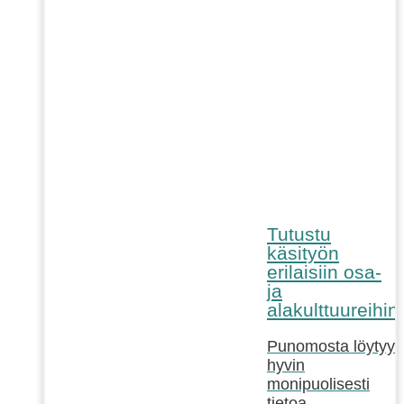
Tutustu
käsityön
erilaisiin osa-
ja
alakulttuureihin!
Punomosta löytyy
hyvin
monipuolisesti
tietoa