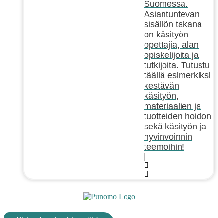
Suomessa.
Asiantuntevan
sisällön takana
on käsityön
opettajia, alan
opiskelijoita ja
tutkijoita. Tutustu
täällä esimerkiksi
kestävän
käsityön,
materiaalien ja
tuotteiden hoidon
sekä käsityön ja
hyvinvoinnin
teemoihin!