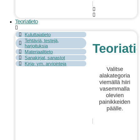
Teoriatieto
Kuluttajatieto
Tehtäviä, testejä,
Teoriati
harjoituksia
Materiaalitieto
Sanakirjat, sanastot
Kirja- ym. arviointeja
Valitse
alakategoria
viemällä hiiri
vasemmalla
olevien
painikkeiden
päälle.