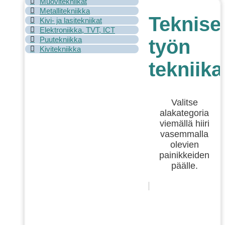
Muovitekniikat
Metallitekniikka
Teknise
Kivi- ja lasitekniikat
Elektroniikka, TVT, ICT
Puutekniikka
työn
Kivitekniikka
tekniika
Valitse
alakategoria
viemällä hiiri
vasemmalla
olevien
painikkeiden
päälle.