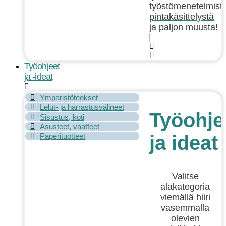
työstömenetelmistä
pintakäsittelystä
ja paljon muusta!
Työohjeet
ja -ideat
Ymparistöteokset
Lelut- ja harrastusvälineet
Työohje
Sisustus, koti
Asusteet, vaatteet
Paperituotteet
ja ideat
Valitse
alakategoria
viemällä hiiri
vasemmalla
olevien