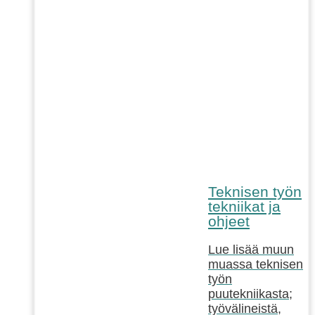
Teknisen työn
tekniikat ja
ohjeet
Lue lisää muun
muassa teknisen
työn
puutekniikasta;
työvälineistä,