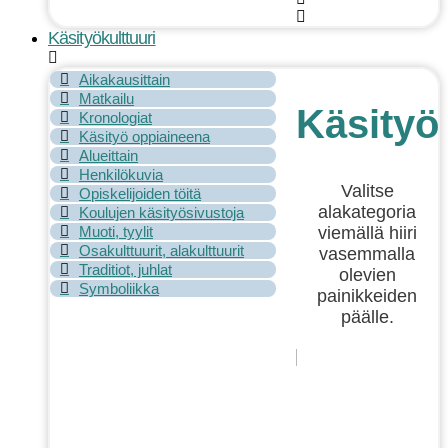
Käsityökulttuuri
Aikakausittain
Matkailu
Käsityök
Kronologiat
Käsityö oppiaineena
Alueittain
Henkilökuvia
Valitse
Opiskelijoiden töitä
alakategoria
Koulujen käsityösivustoja
viemällä hiiri
Muoti, tyylit
Osakulttuurit, alakulttuurit
vasemmalla
Traditiot, juhlat
olevien
Symboliikka
painikkeiden
päälle.