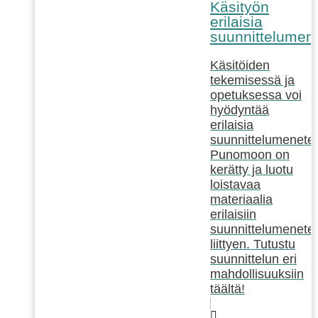
Käsityön
erilaisia
suunnittelumen
Käsitöiden
tekemisessä ja
opetuksessa voi
hyödyntää
erilaisia
suunnittelumenetel
Punomoon on
kerätty ja luotu
loistavaa
materiaalia
erilaisiin
suunnittelumenetel
liittyen. Tutustu
suunnittelun eri
mahdollisuuksiin
täältä!