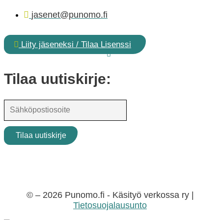
jasenet@punomo.fi
Liity jäseneksi / Tilaa Lisenssi
Tilaa uutiskirje:
© – 2026 Punomo.fi - Käsityö verkossa ry |
Tietosuojalausunto