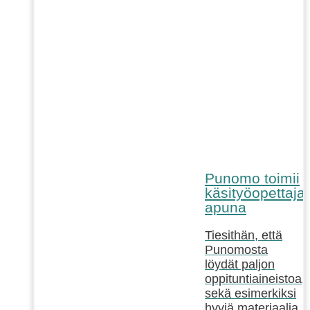
Punomo toimii
käsityöopettaja
apuna
Tiesithän, että
Punomosta
löydät paljon
oppituntiaineistoa,
sekä esimerkiksi
hyviä materiaalia