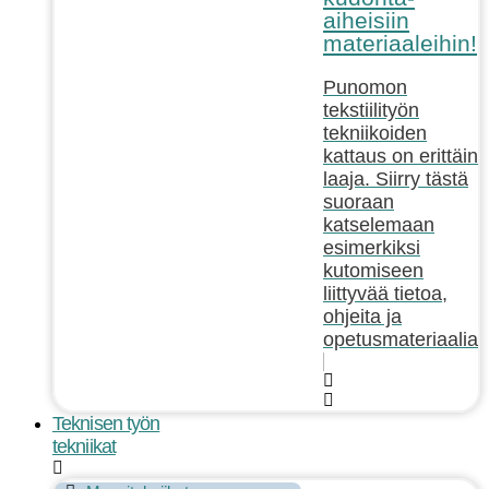
aiheisiin
materiaaleihin!
Punomon
tekstiilityön
tekniikoiden
kattaus on erittäin
laaja. Siirry tästä
suoraan
katselemaan
esimerkiksi
kutomiseen
liittyvää tietoa,
ohjeita ja
opetusmateriaalia!
Teknisen työn
tekniikat