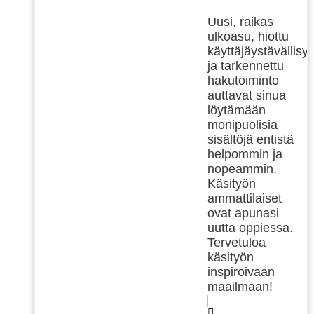
Uusi, raikas
ulkoasu, hiottu
käyttäjäystävällisy
ja tarkennettu
hakutoiminto
auttavat sinua
löytämään
monipuolisia
sisältöjä entistä
helpommin ja
nopeammin.
Käsityön
ammattilaiset
ovat apunasi
uutta oppiessa.
Tervetuloa
käsityön
inspiroivaan
maailmaan!