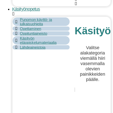
Käsityönopetus
Punomon käyttö- ja
julkaisuohjeita
Käsityö
Opettaminen
Oppituntiaineisto
Käsityön
etäopiskelumateriaalia
Valitse
Lähdeaineistoja
alakategoria
viemällä hiiri
vasemmalla
olevien
painikkeiden
päälle.