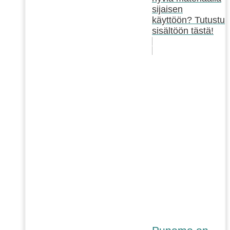
sijaisen
käyttöön? Tutustu
sisältöön tästä!