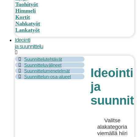
Tuohityöt
Himmeli
Kortit
Nahkatyöt
Lankatyöt
Ideointi
ja suunnittelu
Suunnittelutehtävät
Suunnitteluvälineet
Ideointi
Suunnittelumenetelmät
Suunnittelun-osa-alueet
ja
suunnit
Valitse
alakategoria
viemällä hiiri