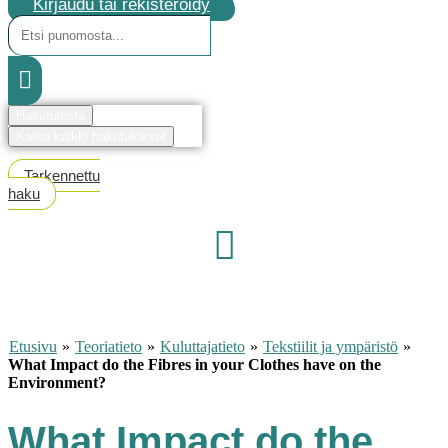
Kirjaudu tai rekisteröidy
Search
...
Hakutulosta
Katso kaikki hakutulokset
Tarkennettu
haku
Etusivu
»
Teoriatieto
»
Kuluttajatieto
»
Tekstiilit ja ympäristö
»
What Impact do the Fibres in your Clothes have on the
Environment?
What Impact do the