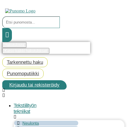
Mene
sisältöön
Search
...
Hakutulosta
Katso kaikki hakutulokset
Tarkennettu haku
Punomoputiikki
Kirjaudu tai rekisteröidy
Tekstiilityön
tekniikat
Neulonta