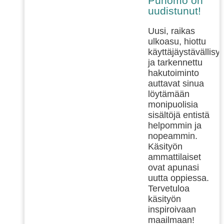
Punomo on
uudistunut!
Uusi, raikas
ulkoasu, hiottu
käyttäjäystävällisy
ja tarkennettu
hakutoiminto
auttavat sinua
löytämään
monipuolisia
sisältöjä entistä
helpommin ja
nopeammin.
Käsityön
ammattilaiset
ovat apunasi
uutta oppiessa.
Tervetuloa
käsityön
inspiroivaan
maailmaan!