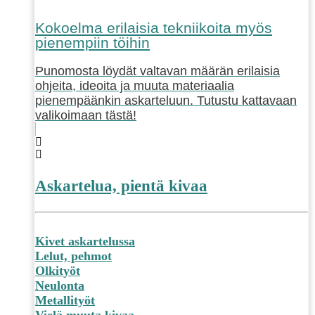
Kokoelma erilaisia tekniikoita myös
pienempiin töihin
Punomosta löydät valtavan määrän erilaisia
ohjeita, ideoita ja muuta materiaalia
pienempäänkin askarteluun. Tutustu kattavaan
valikoimaan tästä!
Askartelua, pientä kivaa
Kivet askartelussa
Lelut, pehmot
Olkityöt
Neulonta
Metallityöt
Vielä muuta kivaa