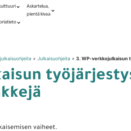
ulttuuri
Askartelua,
Kirjaudu tai
Punomoputiikki
rekisteröidy
pientä kivaa
oriatieto
ulkaisuohjeita
»
Julkaisuohjeita
»
3. WP-verkkojulkaisun t
aisun työjärjesty
nkkejä
kaisemisen vaiheet.