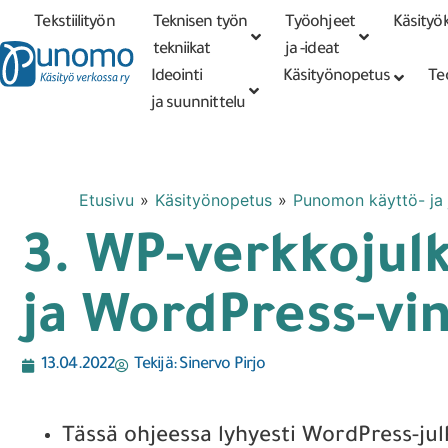
Tekstiilityön
Teknisen työn
Työohjeet
Käsityök
Tarkennettu
haku
tekniikat
tekniikat
ja -ideat
Ideointi
Käsityönopetus
Te
ja suunnittelu
Etusivu
»
Käsityönopetus
»
Punomon käyttö- ja j
3. WP-verkkojulk
ja WordPress-vi
13.04.2022
Tekijä:
Sinervo Pirjo
Tässä ohjeessa lyhyesti WordPress-jul