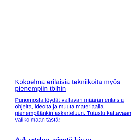
Kokoelma erilaisia tekniikoita myös
pienempiin töihin
Punomosta löydät valtavan määrän erilaisia
ohjeita, ideoita ja muuta materiaalia
pienempäänkin askarteluun. Tutustu kattavaan
valikoimaan tästä!
Askartelua, pientä kivaa