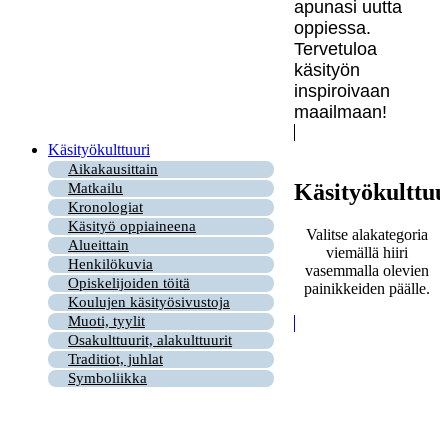
apunasi uutta
oppiessa.
Tervetuloa
käsityön
inspiroivaan
maailmaan!
Käsityökulttuuri
Aikakausittain
Käsityökulttuu
Matkailu
Kronologiat
Käsityö oppiaineena
Valitse alakategoria
Alueittain
viemällä hiiri
Henkilökuvia
vasemmalla olevien
Opiskelijoiden töitä
painikkeiden päälle.
Koulujen käsityösivustoja
Muoti, tyylit
Osakulttuurit, alakulttuurit
Traditiot, juhlat
Symboliikka