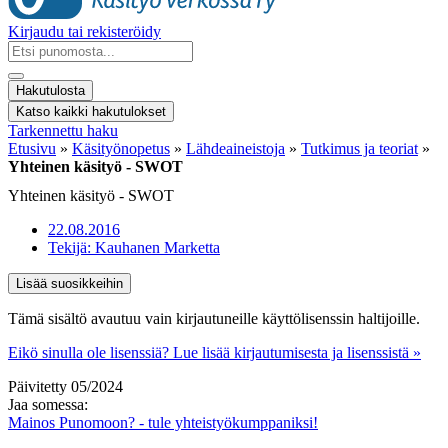
Kirjaudu tai rekisteröidy
Search
...
Hakutulosta
Katso kaikki hakutulokset
Tarkennettu haku
Etusivu
»
Käsityönopetus
»
Lähdeaineistoja
»
Tutkimus ja teoriat
»
Yhteinen käsityö - SWOT
Yhteinen käsityö - SWOT
22.08.2016
Tekijä:
Kauhanen Marketta
Lisää suosikkeihin
Tämä sisältö avautuu vain kirjautuneille käyttölisenssin haltijoille.
Eikö sinulla ole lisenssiä? Lue lisää kirjautumisesta ja lisenssistä »
Päivitetty 05/2024
Jaa somessa:
Mainos Punomoon? - tule yhteistyökumppaniksi!