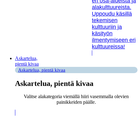
eri osa-alueista ja
alakulttuureista.
Uppoudu käsillä
tekemisen
kulttuuriin ja
käsityön
ilmentymiseen eri
kulttuureissa!
Askartelua,
pientä kivaa
Askartelua, pientä kivaa
Askartelua, pientä kivaa
Valitse alakategoria viemällä hiiri vasemmalla olevien
painikkeiden päälle.