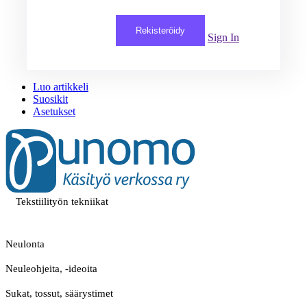
Rekisteröidy
Sign In
Luo artikkeli
Suosikit
Asetukset
Tekstiilityön tekniikat
Neulonta
Neuleohjeita, -ideoita
Sukat, tossut, säärystimet