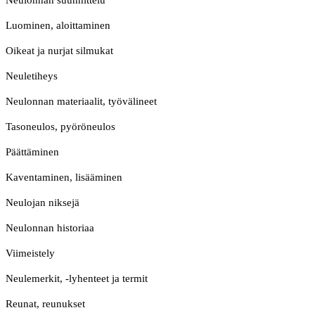
Neulonnan suunnittelu
Luominen, aloittaminen
Oikeat ja nurjat silmukat
Neuletiheys
Neulonnan materiaalit, työvälineet
Tasoneulos, pyöröneulos
Päättäminen
Kaventaminen, lisääminen
Neulojan niksejä
Neulonnan historiaa
Viimeistely
Neulemerkit, -lyhenteet ja termit
Reunat, reunukset