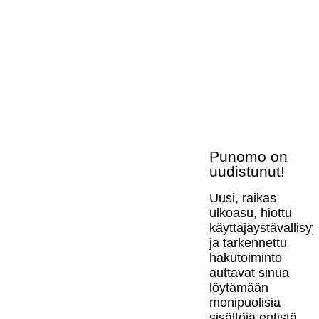
Punomo on
uudistunut!
Uusi, raikas
ulkoasu, hiottu
käyttäjäystävällisy
ja tarkennettu
hakutoiminto
auttavat sinua
löytämään
monipuolisia
sisältöjä entistä