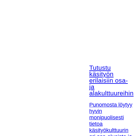
Tutustu
käsityön
erilaisiin osa-
ja
alakulttuureihin!
Punomosta löytyy
hyvin
monipuolisesti
tietoa
käsityökulttuurin