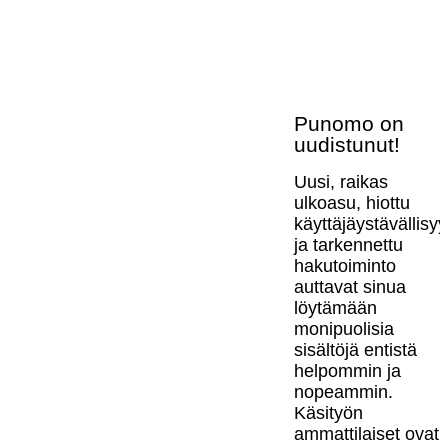
Punomo on
uudistunut!
Uusi, raikas
ulkoasu, hiottu
käyttäjäystävällisy
ja tarkennettu
hakutoiminto
auttavat sinua
löytämään
monipuolisia
sisältöjä entistä
helpommin ja
nopeammin.
Käsityön
ammattilaiset ovat