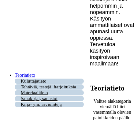
helpommin ja
nopeammin.
Käsityön
ammattilaiset ovat
apunasi uutta
oppiessa.
Tervetuloa
käsityön
inspiroivaan
maailmaan!
Teoriatieto
Kuluttajatieto
Teoriatieto
Tehtäviä, testejä, harjoituksia
Materiaalitieto
Sanakirjat, sanastot
Valitse alakategoria
Kirja- ym. arviointeja
viemällä hiiri
vasemmalla olevien
painikkeiden päälle.