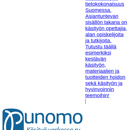
tietokokonaisuus
Suomessa.
Asiantuntevan
sisällön takana on
käsityön opettajia,
alan opiskelijoita
ja tutkijoita.
Tutustu täällä
esimerkiksi
kestävän
käsityön,
materiaalien ja
tuotteiden hoidon
sekä käsityön ja
hyvinvoinnin
teemoihin!