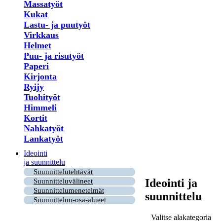
Massatyöt
Kukat
Lastu- ja puutyöt
Virkkaus
Helmet
Puu- ja risutyöt
Paperi
Kirjonta
Ryijy
Tuohityöt
Himmeli
Kortit
Nahkatyöt
Lankatyöt
Ideointi
ja suunnittelu
Suunnittelutehtävät
Ideointi ja
Suunnitteluvälineet
Suunnittelumenetelmät
suunnittelu
Suunnittelun-osa-alueet
Valitse alakategoria