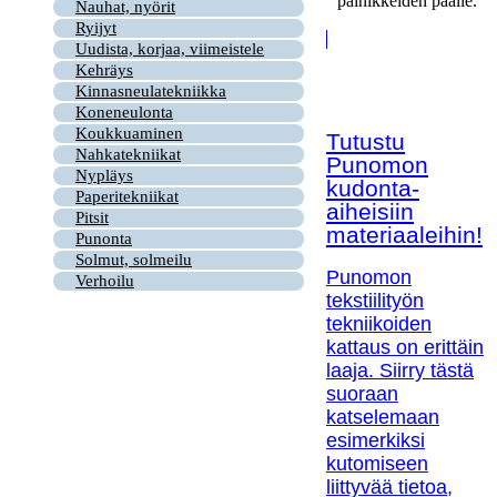
painikkeiden päälle.
Nauhat, nyörit
Ryijyt
Uudista, korjaa, viimeistele
Kehräys
Kinnasneulatekniikka
Koneneulonta
Koukkuaminen
Tutustu
Nahkatekniikat
Punomon
Nypläys
kudonta-
Paperitekniikat
aiheisiin
Pitsit
materiaaleihin!
Punonta
Solmut, solmeilu
Punomon
Verhoilu
tekstiilityön
tekniikoiden
kattaus on erittäin
laaja. Siirry tästä
suoraan
katselemaan
esimerkiksi
kutomiseen
liittyvää tietoa,