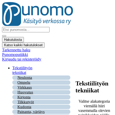
Mene
sisältöön
Search
...
Hakutulosta
Katso kaikki hakutulokset
Tarkennettu haku
Punomoputiikki
Kirjaudu tai rekisteröidy
Tekstiilityön
tekniikat
Neulonta
Tekstiilityön
Ompelu
Virkkaus
tekniikat
Huovutus
Kirjonta
Valitse alakategoria
Tilkkutyöt
viemällä hiiri
Kudonta
vasemmalla olevien
Painanta, värjäys