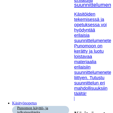
suunnittelumen
Käsitöiden
tekemisessä ja
opetuksessa voi
hyödyntää
erilaisia
suunnittelumenetel
Punomoon on
kerätty ja luotu
loistavaa
materiaalia
erilaisiin
suunnittelumenetel
liittyen. Tutustu
suunnittelun eri
mahdollisuuksiin
täältä!
Käsityönopetus
Punomon käyttö- ja
julkaisuohjeita