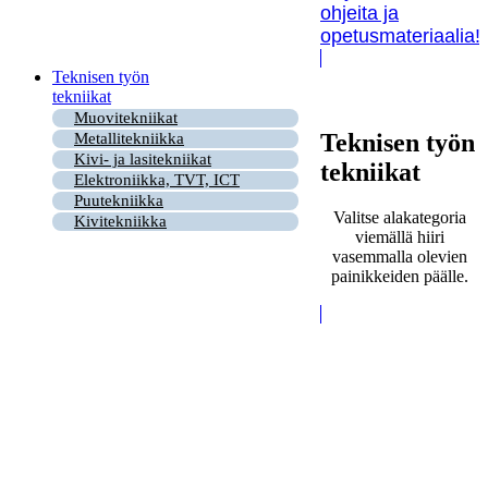
ohjeita ja
opetusmateriaalia!
Teknisen työn
tekniikat
Muovitekniikat
Teknisen työn
Metallitekniikka
Kivi- ja lasitekniikat
tekniikat
Elektroniikka, TVT, ICT
Puutekniikka
Valitse alakategoria
Kivitekniikka
viemällä hiiri
vasemmalla olevien
painikkeiden päälle.