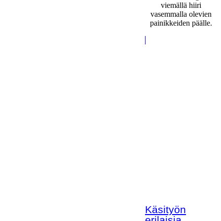
viemällä hiiri
vasemmalla olevien
painikkeiden päälle.
Käsityön
erilaisia