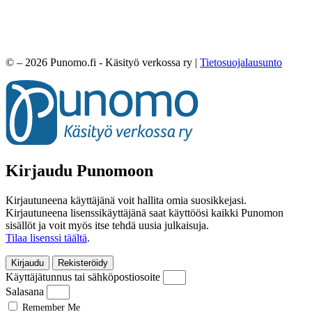
© – 2026 Punomo.fi - Käsityö verkossa ry |
Tietosuojalausunto
Kirjaudu Punomoon
Kirjautuneena käyttäjänä voit hallita omia suosikkejasi.
Kirjautuneena lisenssikäyttäjänä saat käyttöösi kaikki Punomon
sisällöt ja voit myös itse tehdä uusia julkaisuja.
Tilaa lisenssi täältä
.
Kirjaudu
Rekisteröidy
Käyttäjätunnus tai sähköpostiosoite
Salasana
Remember Me