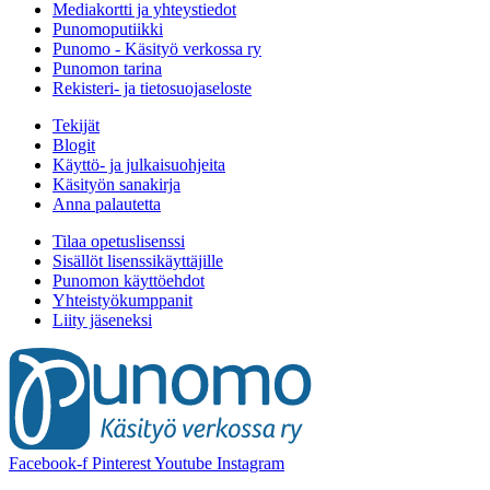
Mediakortti ja yhteystiedot
Punomoputiikki
Punomo - Käsityö verkossa ry
Punomon tarina
Rekisteri- ja tietosuojaseloste
Tekijät
Blogit
Käyttö- ja julkaisuohjeita
Käsityön sanakirja
Anna palautetta
Tilaa opetuslisenssi
Sisällöt lisenssikäyttäjille
Punomon käyttöehdot
Yhteistyökumppanit
Liity jäseneksi
Facebook-f
Pinterest
Youtube
Instagram