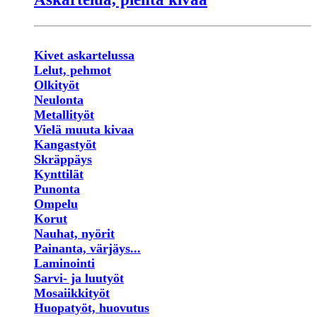
Kivet askartelussa
Lelut, pehmot
Olkityöt
Neulonta
Metallityöt
Vielä muuta kivaa
Kangastyöt
Skräppäys
Kynttilät
Punonta
Ompelu
Korut
Nauhat, nyörit
Painanta, värjäys...
Laminointi
Sarvi- ja luutyöt
Mosaiikkityöt
Huopatyöt, huovutus