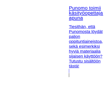
Punomo toimii
käsityöopettaja
apuna
Tiesithän, että
Punomosta löydät
paljon
oppituntiaineistoa,
sekä esimerkiksi
hyviä materiaalia
sijaisen käyttöön?
Tutustu sisältöön
tästä!