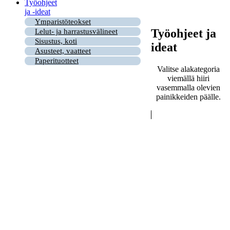
Työohjeet
ja -ideat
Ymparistöteokset
Työohjeet ja
Lelut- ja harrastusvälineet
Sisustus, koti
ideat
Asusteet, vaatteet
Paperituotteet
Valitse alakategoria
viemällä hiiri
vasemmalla olevien
painikkeiden päälle.