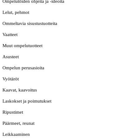
Ompelutöiden ohjeita ja -ideoita
Lelut, pehmot
Ommeltavia sisustustuotteita
Vaatteet
Muut ompelutuotteet
Asusteet
Ompelun perusasioita
Vyötäröt
Kaavat, kaavoitus
Laskokset ja poimutukset
Ripustimet
Päärmeet, reunat
Leikkaaminen