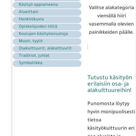
Käsityö oppiaineena
Valitse alakategoria
Alueittain
viemällä hiiri
Henkilökuvia
vasemmalla olevien
Opiskelijoiden töitä
painikkeiden päälle.
Koulujen käsityösivustoja
Muoti, tyylit
Osakulttuurit, alakulttuurit
Traditiot, juhlat
Symboliikka
Tutustu käsityön
erilaisiin osa- ja
alakulttuureihin!
Punomosta löytyy
hyvin monipuolisesti
tietoa
käsityökulttuurin eri