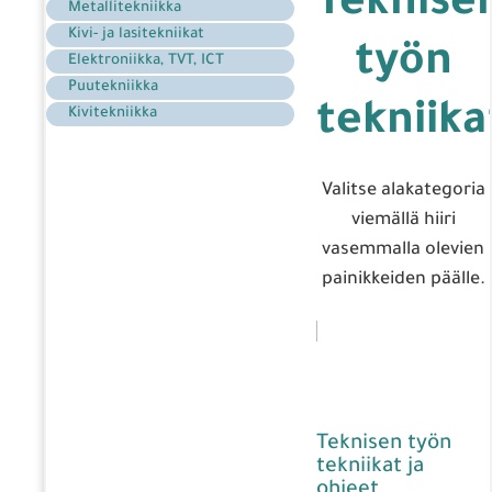
Teknise
Metallitekniikka
Kivi- ja lasitekniikat
työn
Elektroniikka, TVT, ICT
Puutekniikka
tekniika
Kivitekniikka
Valitse alakategoria
viemällä hiiri
vasemmalla olevien
painikkeiden päälle.
Teknisen työn
tekniikat ja
ohjeet