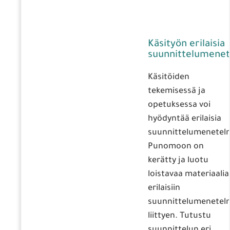
Käsityön erilaisia
suunnittelumenet
Käsitöiden
tekemisessä ja
opetuksessa voi
hyödyntää erilaisia
suunnittelumenetelm
Punomoon on
kerätty ja luotu
loistavaa materiaalia
erilaisiin
suunnittelumenetelm
liittyen. Tutustu
suunnittelun eri