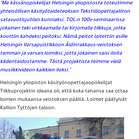
"Me kässänopiskelijat Helsingin yliopistosta toteutimme
yhteisöllisen käsityötaideteoksen Tekstiiliopettajaliiton
satavuotisjuhlan kunniaksi. TOL:n 100v-seminaarissa
jokainen teki virkkaamalla tai kirjomalla tilkkuja, jotka
koottiin kahdeksi peitoksi. Nämä peitot laitettiin esille
Helsingin Varsapuistikkoon Äidinrakkaus-veistoksen
tamman ja varsan loimiksi, jotta jokainen saisi iloita
kädentaidostamme. Tästä projektista teimme vielä
musiikkivideon kaikkien iloksi."
Helsingin yliopiston käsityönopettajaopiskelijat
Tilkkuprojektin ideana oli, että kuka tahansa saa ottaa
loimen mukaansa veistoksen päältä. Loimet päätyivät
Kallion Tyttöjen taloon.