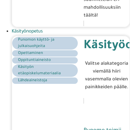
mahdollisuuksiin
täältä!
Käsityönopetus
Punomon käyttö- ja
Käsityö
julkaisuohjeita
Opettaminen
Oppituntiaineisto
Valitse alakategoria
Käsityön
viemällä hiiri
etäopiskelumateriaalia
vasemmalla olevien
Lähdeaineistoja
painikkeiden päälle.