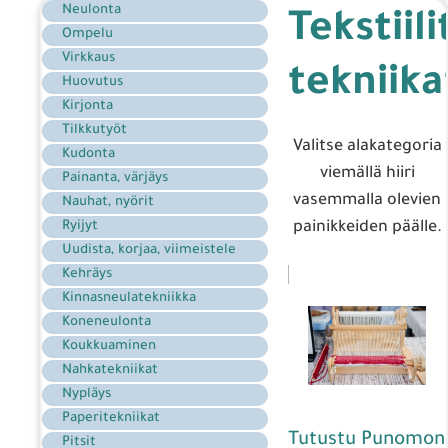
Neulonta
Tekstiil
Ompelu
Virkkaus
tekniika
Huovutus
Kirjonta
Tilkkutyöt
Valitse alakategoria
Kudonta
viemällä hiiri
Painanta, värjäys
vasemmalla olevien
Nauhat, nyörit
Ryijyt
painikkeiden päälle.
Uudista, korjaa, viimeistele
Kehräys
Kinnasneulatekniikka
Koneneulonta
Koukkuaminen
Nahkatekniikat
Nypläys
Paperitekniikat
Tutustu Punomon
Pitsit