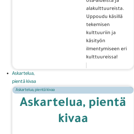
osa-alueista ja
alakulttuureista.
Uppoudu käsillä
tekemisen
kulttuuriin ja
käsityön
ilmentymiseen eri
kulttuureissa!
Askartelua,
pientä kivaa
Askartelua, pientä kivaa
Askartelua, pientä
kivaa