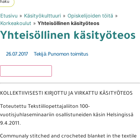
haku
Etusivu
»
Käsityökulttuuri
»
Opiskelijoiden töitä
»
Korkeakoulut
»
Yhteisöllinen käsityöteos
Yhteisöllinen käsityöteos
26.07.2017
Tekijä:
Punomon toimitus
Lisää suosikkeihin
KOLLEKTIIVISESTI KIRJOTTU JA VIRKATTU KÄSITYÖTEOS
Toteutettu Tekstiiliopettajaliiton 100-
vuotisjuhlaseminaariin osallistuneiden käsin Helsingissä
9.4.2011.
Communaly stitched and crocheted blanket in the textile