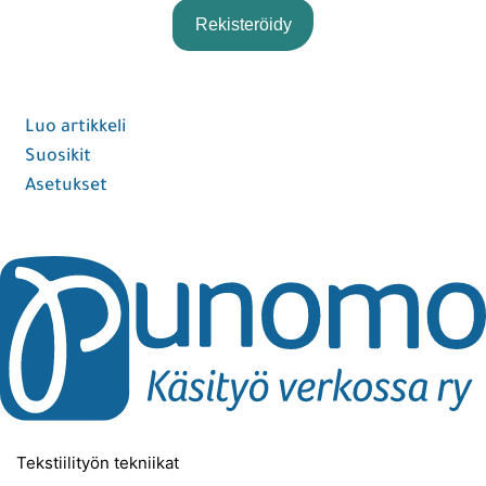
Rekisteröidy
Sign In
Luo artikkeli
Suosikit
Asetukset
Tekstiilityön tekniikat