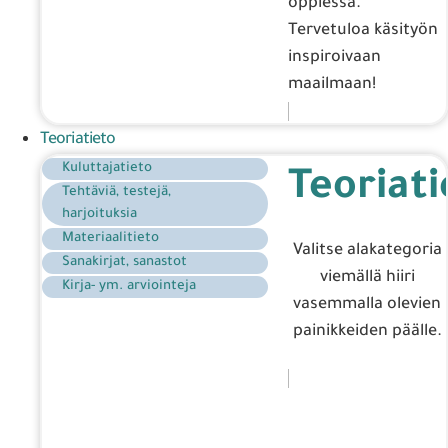
oppiessa.
Tervetuloa käsityön
inspiroivaan
maailmaan!
Teoriatieto
Kuluttajatieto
Teoriati
Tehtäviä, testejä,
harjoituksia
Materiaalitieto
Valitse alakategoria
Sanakirjat, sanastot
viemällä hiiri
Kirja- ym. arviointeja
vasemmalla olevien
painikkeiden päälle.