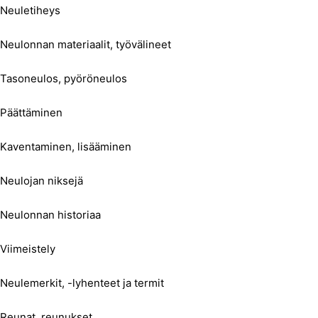
Neuletiheys
Neulonnan materiaalit, työvälineet
Tasoneulos, pyöröneulos
Päättäminen
Kaventaminen, lisääminen
Neulojan niksejä
Neulonnan historiaa
Viimeistely
Neulemerkit, -lyhenteet ja termit
Reunat, reunukset