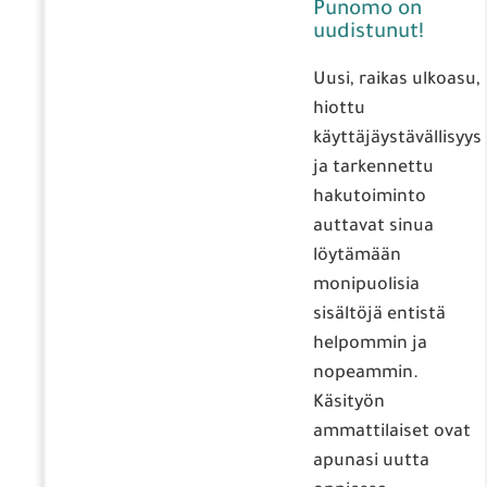
Punomo on
uudistunut!
Uusi, raikas ulkoasu,
hiottu
käyttäjäystävällisyys
ja tarkennettu
hakutoiminto
auttavat sinua
löytämään
monipuolisia
sisältöjä entistä
helpommin ja
nopeammin.
Käsityön
ammattilaiset ovat
apunasi uutta