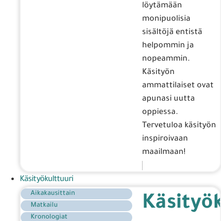
löytämään
monipuolisia
sisältöjä entistä
helpommin ja
nopeammin.
Käsityön
ammattilaiset ovat
apunasi uutta
oppiessa.
Tervetuloa käsityön
inspiroivaan
maailmaan!
Käsityökulttuuri
Aikakausittain
Käsityök
Matkailu
Kronologiat