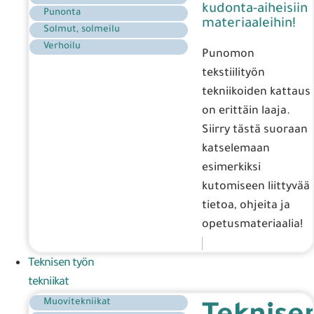
kudonta-aiheisiin
Punonta
materiaaleihin!
Solmut, solmeilu
Verhoilu
Punomon
tekstiilityön
tekniikoiden kattaus
on erittäin laaja.
Siirry tästä suoraan
katselemaan
esimerkiksi
kutomiseen liittyvää
tietoa, ohjeita ja
opetusmateriaalia!
Teknisen työn
tekniikat
Muovitekniikat