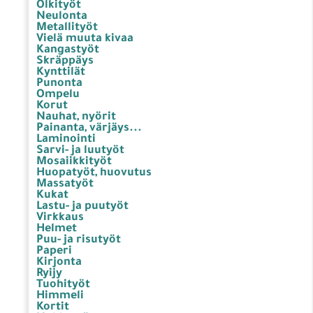
Olkityöt
Neulonta
Metallityöt
Vielä muuta kivaa
Kangastyöt
Skräppäys
Kynttilät
Punonta
Ompelu
Korut
Nauhat, nyörit
Painanta, värjäys...
Laminointi
Sarvi- ja luutyöt
Mosaiikkityöt
Huopatyöt, huovutus
Massatyöt
Kukat
Lastu- ja puutyöt
Virkkaus
Helmet
Puu- ja risutyöt
Paperi
Kirjonta
Ryijy
Tuohityöt
Himmeli
Kortit