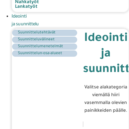
Nahkatyöt
Lankatyöt
Ideointi
ja suunnittelu
Suunnittelutehtävät
Ideointi
Suunnitteluvälineet
Suunnittelumenetelmät
ja
Suunnittelun-osa-alueet
suunnit
Valitse alakategoria
viemällä hiiri
vasemmalla olevien
painikkeiden päälle.