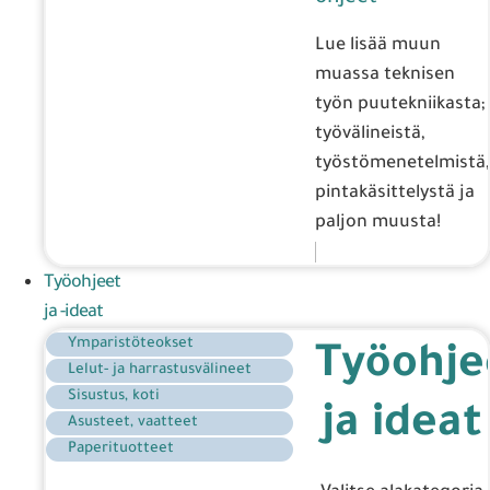
Lue lisää muun
muassa teknisen
työn puutekniikasta;
työvälineistä,
työstömenetelmistä,
pintakäsittelystä ja
paljon muusta!
Työohjeet
ja -ideat
Ymparistöteokset
Työohje
Lelut- ja harrastusvälineet
Sisustus, koti
ja ideat
Asusteet, vaatteet
Paperituotteet