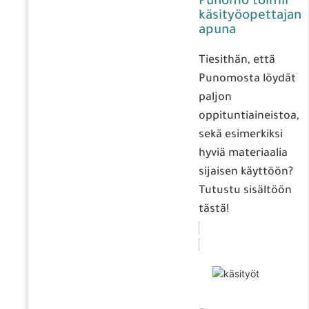
Punomo toimii
käsityöopettajan
apuna
Tiesithän, että
Punomosta löydät
paljon
oppituntiaineistoa,
sekä esimerkiksi
hyviä materiaalia
sijaisen käyttöön?
Tutustu sisältöön
tästä!