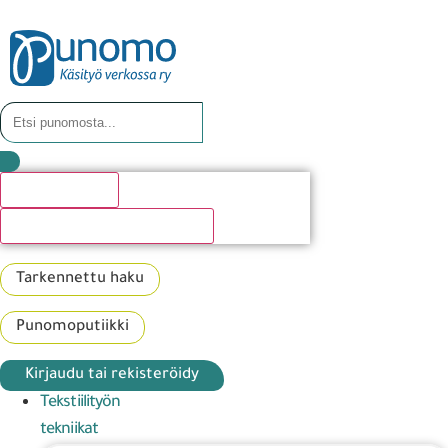
Hakutulosta
Katso kaikki hakutulokset
Tarkennettu haku
Punomoputiikki
Kirjaudu tai rekisteröidy
Tekstiilityön
tekniikat